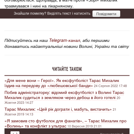
травмувався і нині на лікарняному.
Знайшли помилку? Виділіть текст і натисніть
Повідомити
Підписуйтесь на наш
Telegram-канал
, аби першими
дізнаватись найактуальніші новини Волині, України та світу
ЧИТАЙТЕ ТАКОЖ
«Для мене вони – Герої». Як ексфутболіст Тарас Михалик
їздив на передову до «любешовської банди»
24 Серпня 2022 17:48
Побив адміністраторку: відомий ексфутболіст з Волині Тарас
Михалик судиться з земляком через дебош в його готелі
20
Жовтня 2023 14:27
Тарас Михалик: «Цей рік дограти і, мабуть, вистачить»
21
Жовтня 2019 14:13
«Я замовив сто футболок для фанатів», – Тарас Михалик про
«Волинь» та конфлікт з ультрас
10 Вересня 2019 21:01