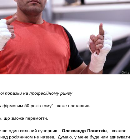
ої поразки на професійному рингу
у фірмовим 50 років тому" - каже наставник.
у, що зможе перемогти.
лише один сильний суперник –
Олександр Повєткін
, - вважає
 над росіянином не назвеш. Думаю, у мене буде чим здивувати