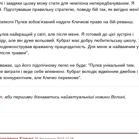
лі і завдяки цьому можу стати для чемпіона непередбачуваним. Я
 Підготувавши правильну стратегію, поведу бій так, як вигідно мені
перемоги Пулєв зобов’язаний надати Кличкові право на бій-реванш.
лєв найкращий у світі, але після мене. Я готовий до цієї зустрічі і
віду, але він дуже вольовий. Кубрат має добру любительську школу.
продемонстрував вражаючу працездатність. Для мене ж найважчим у
після травми".
важає, що його підопічному легко не буде: "Пулєв унікальний тим,
е виграти і веде себе впевнено. Кубрат володіє відмінним джебом і
уде конкурентним, але Кличко переможе".
л
, аби першими дізнаватись найактуальніші новини Волині,
 поєдинок Кличка
28 Листопада 2015 14:48