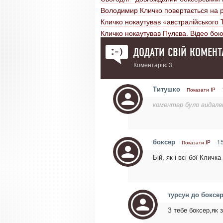
Володимир Кличко повертається на р
Кличко нокаутував «австралійського
Кличко нокаутував Пулєва. Відео бо
ДОДАТИ СВІЙ КОМЕНТ
Коментарів: 3
Титушко
Показати IP
коментар було видале
боксер
15
Показати IP
Бій, як і всі бої Кличк
турсун до боксе
З тебе боксер,як 