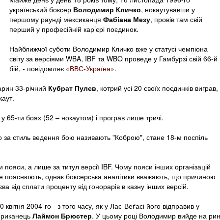
український боксер
Володимир Кличко
, нокаутувавши у
першому раунді мексиканця
Фабіана Мезу
, провів там свій
перший у професійній кар’єрі поєдинок.
Найближчої суботи Володимир Кличко вже у статусі чемпіона
світу за версіями WBA, IBF та WBO проведе у Гамбурзі свій 66-й
бій, - повідомляє «
ВВС-Україна
».
арин 33-річний
Кубрат Пулєв
, котрий усі 20 своїх поєдинків виграв,
каут.
 65-ти боях (52 – нокаутом) і програв лише тричі.
го за стиль ведення бою називають "Коброю", стане 18-м поспіль
и пояси, а лише за титул версії IBF. Чому пояси інших організацій
 не пояснюють, однак боксерська аналітики вважають, що причиною
а від сплати проценту від гонорарів в казну інших версій.
вітня 2004-го - з того часу, як у Лас-Веґасі його відправив у
ериканець
Лаймон Брюстер
. У цьому році Володимир вийде на рин