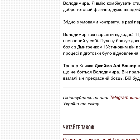
Володимира. Я вмію комбінувати сти
добре готовий фізично, дуже швидкий.
Згідно з умовами контракту, в разі 
Володимир такі варіанти відкидає: "Пу
впевнений у собі. Пулєву бракує дос
боях з Дмитренком і Устиновим він 
процесі підготовки було відновлення 
Тренер Кличка
Джеймс Алі Башир
в
що не боїться Володимира. Він прагн
взагалі він прекрасний боєць. Бій б
Підписуйтесь на наш
Telegram-кана
України та світу
ЧИТАЙТЕ ТАКОЖ
Сьогодні - довгожданий боксерський