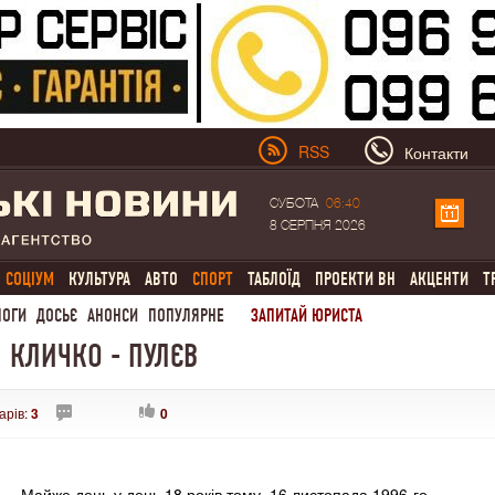
RSS
Контакти
СУБОТА
06:40
8 СЕРПНЯ 2026
СОЦІУМ
КУЛЬТУРА
АВТО
СПОРТ
ТАБЛОЇД
ПРОЕКТИ ВН
АКЦЕНТИ
Т
ЛОГИ
ДОСЬЄ
АНОНСИ
ПОПУЛЯРНЕ
ЗАПИТАЙ ЮРИСТА
Й КЛИЧКО - ПУЛЄВ
арів:
3
0
Майже день у день 18 років тому, 16 листопада 1996-го