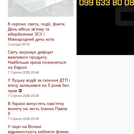
8 серпня: свята, події, факти.
День військ зв’язку та
кібербезпеки ЗСУ і
Міжнародний день кота
Сьогодні 00:00
Світу загрожує дефіцит
важливого продукту.
Найбільше криза позначиться
на Європі
7 Серпня 2026 23:46
У Луцьку водій за скоєння ДТП і
втечу залишився на 5 років без
прав
7 Серпня 2026 23:28
В Україні випустять пам’ятну
монету на честь Іоанна Павла
II
7 Серпня 2026 23:09
У ліцеї на Волині
відремонтують кабінети фізики,