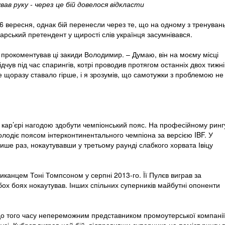
ав руку - через це бій довелося відкласти
6 вересня, однак бій перенесли через те, що на одному з тренуван
гарський претендент у щирості слів українця засумнівався.
 прокоментував ці закиди Володимир. – Думаю, він на моєму місці
дчув під час спарингів, котрі проводив протягом останніх двох тижні
 щоразу ставало гірше, і я зрозумів, що самотужки з проблемою не
кар’єрі нагодою здобути чемпіонський пояс. На професійному ринг
 володіє поясом інтерконтинентального чемпіона за версією IBF. У
ише раз, нокаутувавши у третьому раунді слабкого хорвата Івіцу
иканцем Тоні Томпсоном у серпні 2013-го. Її Пулєв виграв за
бох боях нокаутував. Інших спільних суперників майбутні опоненти
до того часу непереможним представником промоутерської компанії