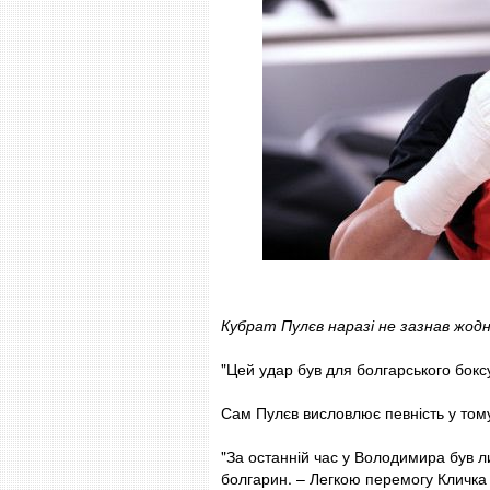
Кубрат Пулєв наразі не зазнав жодн
"Цей удар був для болгарського бокс
Сам Пулєв висловлює певність у том
"За останній час у Володимира був 
болгарин. – Легкою перемогу Кличка