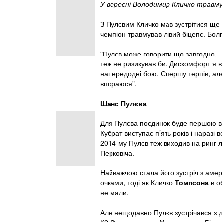
У вересні Володимир Кличко травмув
З Пулєвим Кличко мав зустрітися ще 
чемпіон травмував лівий біцепс. Бол
"Пулєв може говорити що завгодно, -
теж не ризикував би. Дискомфорт я ві
напередодні бою. Спершу терпів, але
впораюся".
Шанс Пулєва
Для Пулєва поєдинок буде першою в 
Кубрат виступає п’ять років і наразі
2014-му Пулєв теж виходив на ринг л
Перковіча.
Найважчою стала його зустріч з амер
очками, тоді як Кличко
Томпсона
в о
не мали.
Але нещодавно Пулєв зустрічався з 