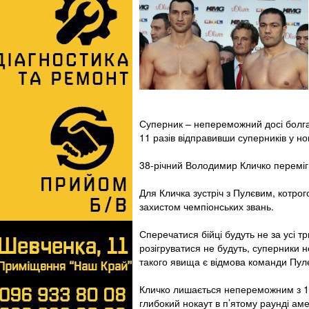
Суперник – непереможний досі болг
11 разів відправивши суперників у но
38-річний Володимир Кличко переміг у
Для Кличка зустріч з Пулєвим, котро
захистом чемпіонських звань.
Сперечатися бійці будуть не за усі тр
розігруватися не будуть, суперники
такого явища є відмова команди Пулєв
Кличко лишається непереможним з 10 к
глибокий нокаут в п’ятому раунді ам