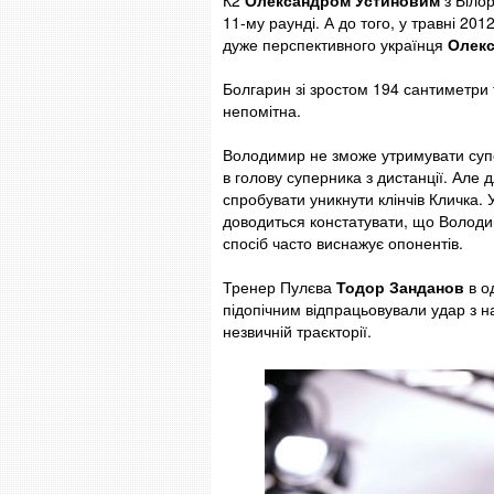
К2
Олександром Устиновим
з Білор
11-му раунді. А до того, у травні 20
дуже перспективного українця
Олекс
Болгарин зі зростом 194 сантиметри 
непомітна.
Володимир не зможе утримувати суперн
в голову суперника з дистанції. Але 
спробувати уникнути клінчів Кличка. 
доводиться констатувати, що Володим
спосіб часто виснажує опонентів.
Тренер Пулєва
Тодор Занданов
в од
підопічним відпрацьовували удар з н
незвичній траєкторії.