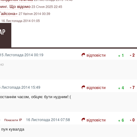
инг. Що відомо
23 Січня 2025 22:45
 Тайсона»
27 Квітня 2014 00:39
ю
16 Листопада 2014 01:05
АР
15 Листопада 2014 00:19
відповісти
- 2
+ 1
но
 Листопада 2014 15:49
відповісти
- 7
+ 4
а останнім часом, обіцяє бути нудним!:(
р
16 Листопада 2014 07:58
відповісти
- 0
+ 6
Показати IP
з пуя кувалда