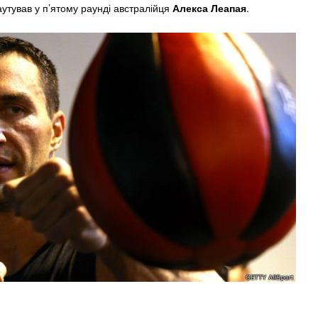
каутував у п’ятому раунді австралійця
Алекса Леапая
.