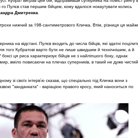
усі. Кубрат виграв цей бій, відправивши суперника на поміст рингу 
12-го Пулєв став першим бійцем, кому вдалося нокаутувати колись
андра Дмитренка
.
трохи нижчий за 198-сантиметрового Кличка. Втім, різниця ця майж
ика на відстані. Пулєв входить до числа бійців, які здатні поцілит
для того Кубратові варто бути не лише швидшим й технічнішим, а й
У боксі ця риса характеризує бійців не з найліпшого боку, однак
ир, вміло повисаючи на плечах суперників, в такий не дуже чистий
ному зі своїх інтерв’ю сказав, що спеціально під Кличка вони з
азвою "занданката" - варіацією правого кросу, який наноситься по