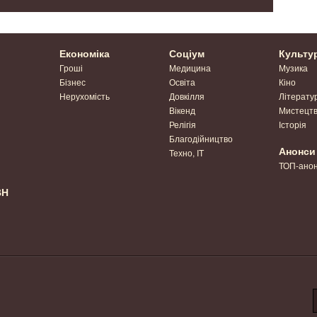
Економіка
Соціум
Культу
Гроші
Медицина
Музика
Бізнес
Освіта
Кіно
Нерухомість
Довкілля
Літерату
Вікенд
Мистецт
Релігія
Історія
Благодійництво
Анонси
Техно, IT
ТОП-ано
ВН