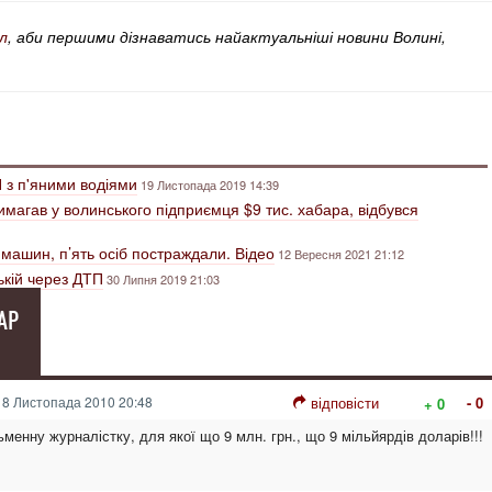
л
, аби першими дізнаватись найактуальніші новини Волині,
П з п'яними водіями
19 Листопада 2019 14:39
магав у волинського підприємця $9 тис. хабара, відбувся
 машин, п’ять осіб постраждали. Відео
12 Вересня 2021 21:12
ькій через ДТП
30 Липня 2019 21:03
АР
8 Листопада 2010 20:48
відповісти
- 0
+ 0
менну журналістку, для якої що 9 млн. грн., що 9 мільйярдів доларів!!!