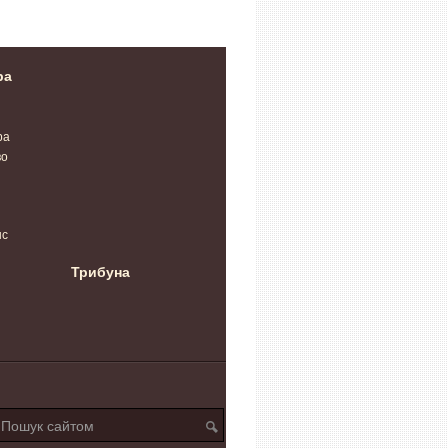
ра
ра
во
нс
Трибуна