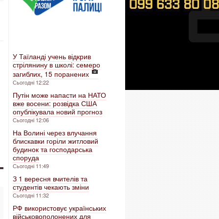
У Таїланді учень відкрив
стрілянину в школі: семеро
загиблих, 15 поранених
Сьогодні 12:22
Путін може напасти на НАТО
вже восени: розвідка США
опублікувала новий прогноз
Сьогодні 12:06
На Волині через влучання
блискавки горіли житловий
будинок та господарська
споруда
Сьогодні 11:49
З 1 вересня вчителів та
студентів чекають зміни
Сьогодні 11:32
РФ використовує українських
військовополонених для