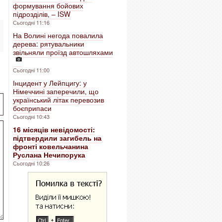
формування бойових
підрозділів, – ISW
Сьогодні 11:16
На Волині негода повалила
дерева: рятувальники
звільняли проїзд автошляхами
Сьогодні 11:00
Інцидент у Лейпцигу: у
Німеччині заперечили, що
український літак перевозив
боєприпаси
Сьогодні 10:43
16 місяців невідомості:
підтвердили загибель на
фронті ковельчанина
Руслана Нечипорука
Сьогодні 10:26