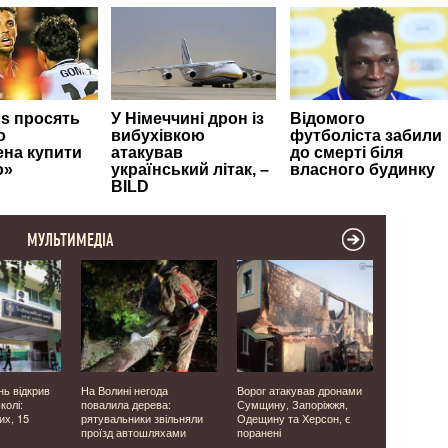
МУЛЬТИМЕДІА
нь відкрив
На Волині негода
Ворог атакував дронами
У Колківсь
колі:
повалила дерева:
Сумщину, Запоріжжя,
останній 
их, 15
рятувальники звільняли
Одещину та Херсон, є
Героя Віта
проїзд автошляхами
поранені