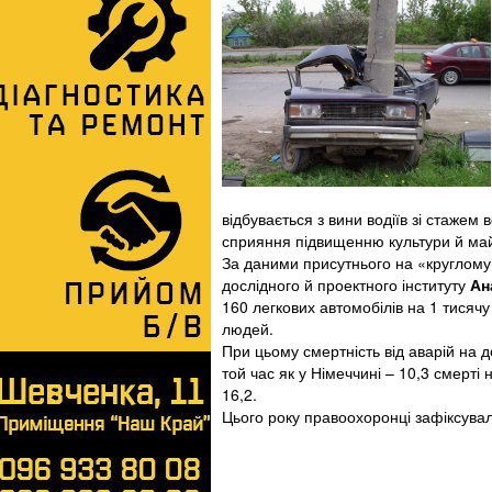
відбувається з вини водіїв зі стажем 
сприяння підвищенню культури й май
За даними присутнього на «круглому
дослідного й проектного інституту
Ан
160 легкових автомобілів на 1 тисячу
людей.
При цьому смертність від аварій на д
той час як у Німеччині – 10,3 смерті
16,2.
Цього року правоохоронці зафіксува