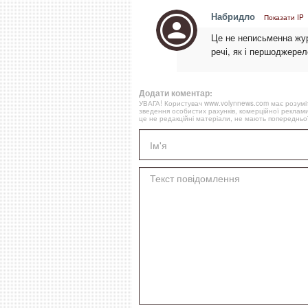
Набридло
Показати IP
Це не неписьменна жур
речі, як і першоджерел
Додати коментар:
УВАГА! Користувач www.volynnews.com має розуміти
зведення особистих рахунків, комерційної реклами
це не редакційні матеріали, не мають попередньої