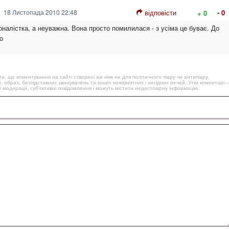
18 Листопада 2010 22:48
відповісти
- 0
+ 0
налістка, а неуважна. Вона просто помилилася - з усіма це буває. До
о
, що коментування на сайті створені аж ніяк не для політичного піару чи антипіару,
, образ, безпідставних звинувачень та інших некоректних і негідних речей. Утім коментарі –
 модерації, суб’єктивні повідомлення і можуть містити недостовірну інформацію.