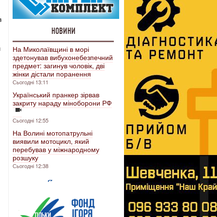
в
НОВИНИ
ч
На Миколаївщині в морі
здетонував вибухонебезпечний
предмет: загинув чоловік, дві
жінки дістали поранення
Сьогодні 13:11
Український пранкер зірвав
закриту нараду міноборони РФ
Сьогодні 12:55
На Волині мотопатрульні
виявили мотоцикл, який
перебував у міжнародному
розшуку
Сьогодні 12:38