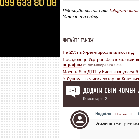
Підписуйтесь на наш
Telegram-кана
України та світу
ЧИТАЙТЕ ТАКОЖ
На 25% в Україні зросла кількість ДТ
Посадовець Укртрансбезпеки, який ви
штрафом
21 Листопада 2020 19:36
Масштабна ДТП: у Києві зіткнулося 9
У Луцьку – великий затор на Ковельс
ДОДАТИ СВІЙ КОМЕНТ
Коментарів: 2
Надоїло
1
Показати IP
Виженіть вже ту непись