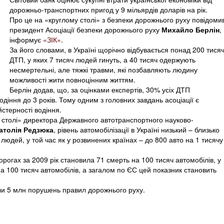
дорожньо-транспортних пригод у 9 мільярдів доларів на рік.
Про це на «круглому столі» з безпеки дорожнього руху повідоми
президент Асоціації безпеки дорожнього руху
Михайло Берлін
,
інформує
«ЗІК»
.
За його словами, в Україні щорічно відбувається понад 200 тися
ДТП, у яких 7 тисяч людей гинуть, а 40 тисяч одержують
несмертельні, але тяжкі травми, які позбавляють людину
можливості жити повноцінним життям.
Берлін додав, що, за оцінками експертів, 30% усіх ДТП
водіння до 3 років. Тому одним з головних завдань асоціації є
стерності водіння.
 столі» директора Державного автотранспортного науково-
атолія Редзюка
, рівень автомобілізації в Україні низький – близько
 людей, у той час як у розвинених країнах – до 800 авто на 1 тисячу
орогах за 2009 рік становила 71 смерть на 100 тисяч автомобілів, у
 на 100 тисяч автомобілів, а загалом по ЄС цей показник становить
ли 5 млн порушень правил дорожнього руху.