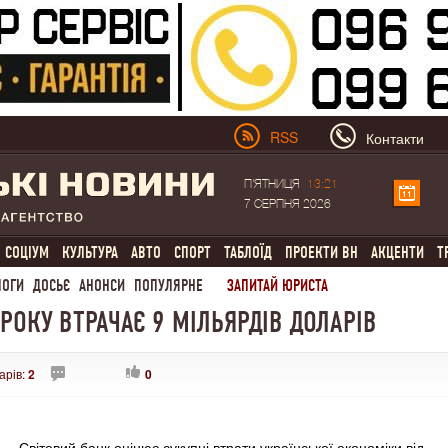
RSS
Контакти
П'ЯТНИЦЯ
13:21
7 СЕРПНЯ 2026
СОЦІУМ
КУЛЬТУРА
АВТО
СПОРТ
ТАБЛОЇД
ПРОЕКТИ ВН
АКЦЕНТИ
Т
ЛОГИ
ДОСЬЄ
АНОНСИ
ПОПУЛЯРНЕ
ЗАПИТАЙ ЮРИСТА
РОКУ ВТРАЧАЄ 9 МІЛЬЯРДІВ ДОЛАРІВ
арів:
2
0
Світовий банк оцінює сукупні втрати української економіки від