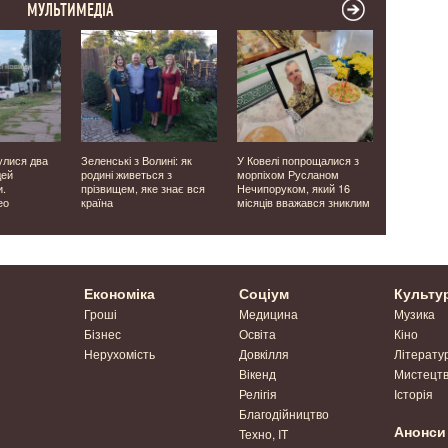
МУЛЬТИМЕДІА
улися два
Зеленські з Волині: як
У Ковелі попрощалися з
Безхатько 
дей
родині живеться з
морпіхом Русланом
тримає у 
и.
прізвищем, яке знає вся
Нечипоруком, який 16
Ковелі
ео
країна
місяців вважався зниклим
Економіка
Соціум
Культу
Гроші
Медицина
Музика
Бізнес
Освіта
Кіно
Нерухомість
Довкілля
Літерату
Вікенд
Мистецт
Релігія
Історія
Благодійництво
Анонси
Техно, IT