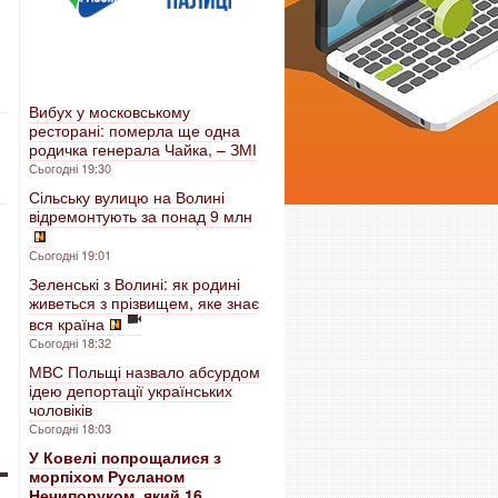
Вибух у московському
ресторані: померла ще одна
родичка генерала Чайка, – ЗМІ
Сьогодні 19:30
Сільську вулицю на Волині
відремонтують за понад 9 млн
Сьогодні 19:01
Зеленські з Волині: як родині
живеться з прізвищем, яке знає
вся країна
Сьогодні 18:32
МВС Польщі назвало абсурдом
ідею депортації українських
чоловіків
Сьогодні 18:03
У Ковелі попрощалися з
морпіхом Русланом
Нечипоруком, який 16