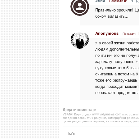
Злий
4 Гр
Показати IP
Правильно зробили! Цей
боком вилазить...
Anonymous
Показати I
я в своей жизни работа
людям дополнительные
почти ничего не получа
зарплату получаешь коп
нуту кроме того бываю
считаешь а потом на 9 
тоже его разгружаешь .
когда приходит момент
не хватает продаж по а
Додати коментар:
УВАГА! Користувач www.volynnews.com має розуміти
зведення особистих рахунків, комерційної реклами
це не редакційні матеріали, не мають попередньої