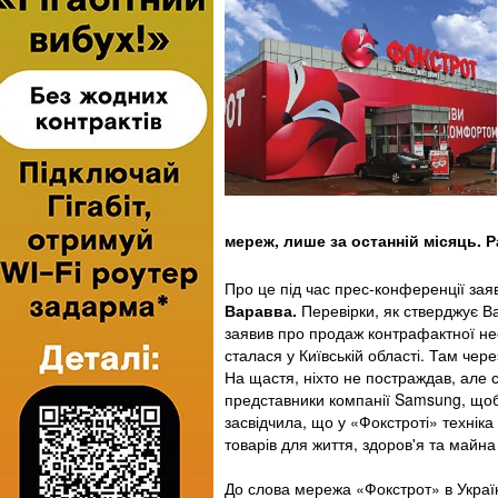
мереж, лише за останній місяць. 
Про це під час прес-конференції зая
Варавва.
Перевірки, як стверджує В
заявив про продаж контрафактної не
сталася у Київській області. Там че
На щастя, ніхто не постраждав, але 
представники компанії Samsung, щоб 
засвідчила, що у «Фокстроті» техніка
товарів для життя, здоров'я та майн
До слова мережа «Фокстрот» в Україн