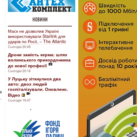
НОВИНИ
Маск не дозволив Україні
використовувати Starlink для
ударів по Росії, – The Atlantic
Сьогодні 20:45
Дрони замість керма: шлях
волинського прикордонника
до нової професії
Сьогодні 20:16
У Луцьку зіткнулися два
авто: двох людей
госпіталізували. Оновлено.
а
Відео
.
Сьогодні 19:47