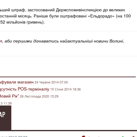
ільший штраф, застосований Держспоживінспекцією до великих
 останній місяць. Раніше були оштрафовані «Ельдорадо» (на 100
 52 мільйонів гривень).
л
, аби першими дізнаватись найактуальніші новини Волині,
рафували магазин
24 Червня 2014 07:00
сутність POS-терміналіу
15 Січня 2014 18:36
Новий Рік*
26 Листопада 2020 15:29
13 11:39
АР