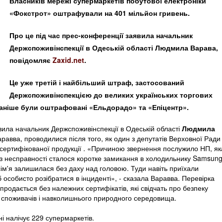
Власників мережі супермаркетів побутової електроніки
«Фокстрот» оштрафували на 401 мільйон гривень.
Про це під час прес-конференції заявила начальник
Держспоживінспекції в Одеській області Людмила Варава,
повідомляє
Zaxid.net
.
Це уже третій і найбільший штраф, застосований
Держспоживінспекцією до великих українських торгових
Раніше були оштрафовані «Ельдорадо» та «Епіцентр».
вила начальник Держспоживінспекції в Одеській області
Людмила
аравва, проводилися після того, як один з депутатів Верховної Ради
сертифікованої продукції . «Причиною звернення послужило НП, як
рез несправності сталося коротке замикання в холодильнику Samsung
сім'я залишилася без даху над головою. Туди навіть приїхали
особисто розібратися в інциденті», - сказала Варавва. Перевірка
 продається без належних сертифікатів, які свідчать про безпеку
а споживачів і навколишнього природного середовища.
і налічує 229 супермаркетів.