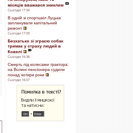
місяців вважався зниклим
Сьогодні 17:34
В одній зі спортшкіл Луцька
запланували капітальний
ремонт
Сьогодні 17:05
Безхатько зі зграєю собак
тримає у страху людей в
Ковелі
Сьогодні 16:36
Смерть під колесами трактора:
на Волині пенсіонера судили
понад чотири роки
Сьогодні 16:07