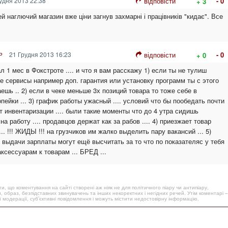
удня 2013 22:38
відповісти
- 0
+ 3
 наглючий магазин вже ціни загнув захмарні і працівників "кидає". Все
21 Грудня 2013 16:23
відповісти
- 0
+ 0
P
л 1 мес в Фокстроте .... и что я вам расскажу 1) если ты не тулиш
 сервисы например доп. гарантия или установку программ ты с этого
ешь .. 2) если в чеке меньше 3х позиций товара то тоже себе в
ейки ... 3) график работы ужасный .... условий что бы пообедать почти
т инвентаризации .... были такие моменты что до 4 утра сидишь
на работу .... продавцов держат как за рабов .... 4) приезжает товар
.. !!! ЖИДЫ !!! на грузчиков им жалко выделить пару вакансий ... 5)
 выдачи зарплаты могут ещё высчитать за то что по показателяс у тебя
ксессуарам к товарам ... БРЕД ...
, що коментування на сайті створені аж ніяк не для політичного піару чи антипіару,
, образ, безпідставних звинувачень та інших некоректних і негідних речей. Утім коментарі –
 модерації, суб’єктивні повідомлення і можуть містити недостовірну інформацію.