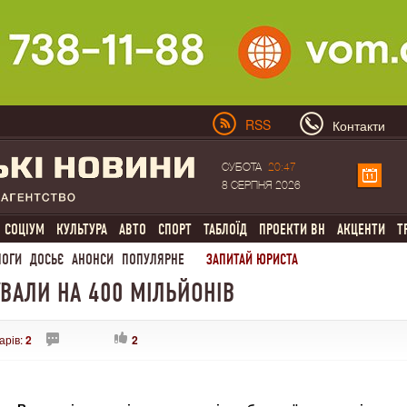
RSS
Контакти
СУБОТА
20:47
8 СЕРПНЯ 2026
СОЦІУМ
КУЛЬТУРА
АВТО
СПОРТ
ТАБЛОЇД
ПРОЕКТИ ВН
АКЦЕНТИ
Т
ЛОГИ
ДОСЬЄ
АНОНСИ
ПОПУЛЯРНЕ
ЗАПИТАЙ ЮРИСТА
ВАЛИ НА 400 МІЛЬЙОНІВ
арів:
2
2