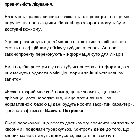
правильність лікування.
Натомість правозахисники вважають такі реєстри - це пряме
порушення прав людини, бо дані про хворого можуть бути
доступні кожному.
У реєстр запишуть щонайменше п'ятсот тисяч осіб, які вже
стоять на офіційному обліку у тубдиспансерах. Автори
законопроекту переконують - інформація суто для лікарів.
Нині подібні реєстри є у всіх тубдиспансерах, і інформацію з
них можуть надавати в міліцію, тюрми та інші установи за
запитом.
«Кожен хворий має свій номер, це не значить, що там є
прізвище, дата народження, місце проживання. І за
нормативною базою ці дані будуть носити закритий характер»,
- розповів фтизіатр
Василь Петренко
.
Лікарі переконані, що реєстр дасть змогу посилити контроль за
хворими і подолати туберкульоз. Контроль дійде до того, що
хворих ізолюватимуть примусово, якщо ті не захочуть