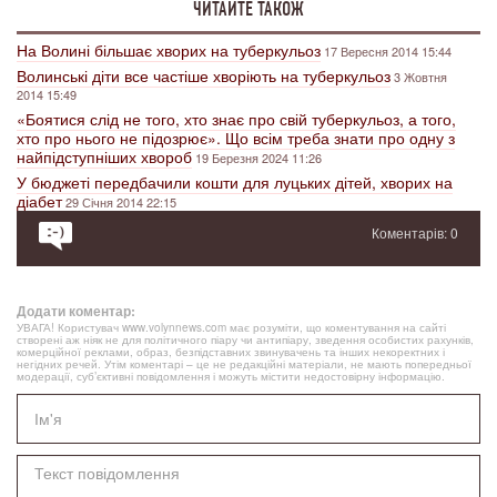
ЧИТАЙТЕ ТАКОЖ
На Волині більшає хворих на туберкульоз
17 Вересня 2014 15:44
Волинські діти все частіше хворіють на туберкульоз
3 Жовтня
2014 15:49
«Боятися слід не того, хто знає про свій туберкульоз, а того,
хто про нього не підозрює». Що всім треба знати про одну з
найпідступніших хвороб
19 Березня 2024 11:26
У бюджеті передбачили кошти для луцьких дітей, хворих на
діабет
29 Січня 2014 22:15
Коментарів: 0
Додати коментар:
УВАГА! Користувач www.volynnews.com має розуміти, що коментування на сайті
створені аж ніяк не для політичного піару чи антипіару, зведення особистих рахунків,
комерційної реклами, образ, безпідставних звинувачень та інших некоректних і
негідних речей. Утім коментарі – це не редакційні матеріали, не мають попередньої
модерації, суб’єктивні повідомлення і можуть містити недостовірну інформацію.