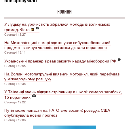
НОВИНИ
У Луцьку на урочистість зібралася молодь із волинських
громад. Фото
Сьогодні 13:27
На Миколаївщині в морі здетонував вибухонебезпечний
предмет: загинув чоловік, дві жінки дістали поранення
Сьогодні 13:11
Український пранкер зірвав закриту нараду міноборони РФ
Сьогодні 12:55
На Волині мотопатрульні виявили мотоцикл, який перебував
у міжнародному розшуку
Сьогодні 12:38
У Таїланді учень відкрив стрілянину в школі: семеро загиблих,
15 поранених
Сьогодні 12:22
Путін може напасти на НАТО вже восени: розвідка США
опублікувала новий прогноз
Сьогодні 12:06