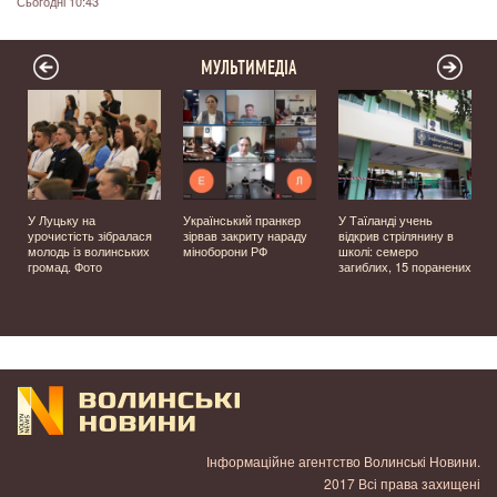
Сьогодні 10:43
МУЛЬТИМЕДІА
У Луцьку на
Український пранкер
У Таїланді учень
урочистість зібралася
зірвав закриту нараду
відкрив стрілянину в
молодь із волинських
міноборони РФ
школі: семеро
громад. Фото
загиблих, 15 поранених
Інформаційне агентство Волинські Новини.
2017 Всі права захищені