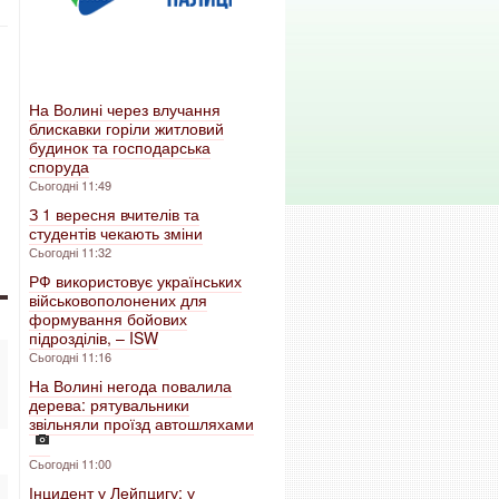
На Волині через влучання
блискавки горіли житловий
будинок та господарська
споруда
Сьогодні 11:49
З 1 вересня вчителів та
студентів чекають зміни
Сьогодні 11:32
РФ використовує українських
військовополонених для
формування бойових
підрозділів, – ISW
Сьогодні 11:16
На Волині негода повалила
дерева: рятувальники
звільняли проїзд автошляхами
Сьогодні 11:00
Інцидент у Лейпцигу: у