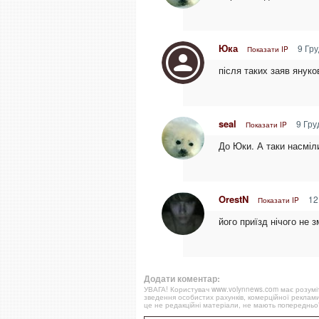
Юка
9 Гру
Показати IP
після таких заяв януко
seal
9 Гру
Показати IP
До Юки. А таки насміл
OrestN
12
Показати IP
його приїзд нічого не 
Додати коментар:
УВАГА! Користувач www.volynnews.com має розуміти
зведення особистих рахунків, комерційної реклами
це не редакційні матеріали, не мають попередньої