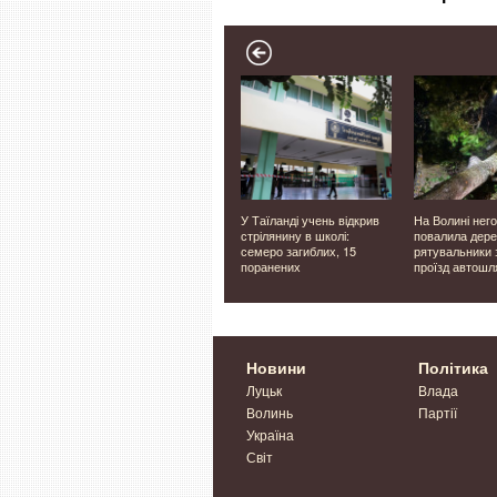
, вчився
Прикордонники
У Таїланді учень відкрив
На Волині нег
lyFans.
Волинського загону
стрілянину в школі:
повалила дере
ликого
перехопили російські
семеро загиблих, 15
рятувальники 
ранцуза
«Ланцет» і «Молнію».
поранених
проїзд автош
Відео
Новини
Політика
Луцьк
Влада
Волинь
Партії
Україна
Світ