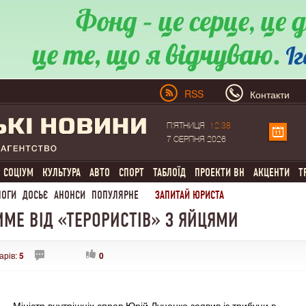
RSS
Контакти
П'ЯТНИЦЯ
12:38
7 СЕРПНЯ 2026
СОЦІУМ
КУЛЬТУРА
АВТО
СПОРТ
ТАБЛОЇД
ПРОЕКТИ ВН
АКЦЕНТИ
Т
ЛОГИ
ДОСЬЄ
АНОНСИ
ПОПУЛЯРНЕ
ЗАПИТАЙ ЮРИСТА
МЕ ВІД «ТЕРОРИСТІВ» З ЯЙЦЯМИ
арів:
5
0
Міністр внутрішніх справ Юрій Луценко заявив із трибуни в