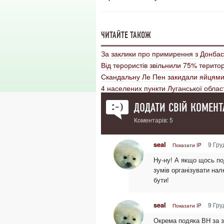
ЧИТАЙТЕ ТАКОЖ
За заклики про примирення з Донба
Від терористів звільнили 75% територ
Скандальну Ле Пен закидали яйцям
4 населених пункти Луганської област
ДОДАТИ СВІЙ КОМЕНТ
Коментарів: 5
seal
9 Гру
Показати IP
Ну-ну! А якщо щось по
зумів організувати на
бути!
seal
9 Гру
Показати IP
Окрема подяка ВН за з