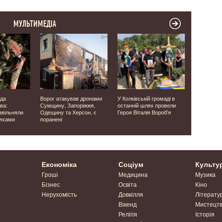
МУЛЬТИМЕДІА
ода
Ворог атакував дронами
У Колківській громаді в
Ховалась 
ва:
Сумщину, Запоріжжя,
останній шлях провели
понад 1600
звільняли
Одещину та Херсон, є
Героя Віталія Вороб'я
Британії з
ляхами
поранені
унікальну 
Економіка
Соціум
Культу
Гроші
Медицина
Музика
Бізнес
Освіта
Кіно
Нерухомість
Довкілля
Літерату
Вікенд
Мистецт
Релігія
Історія