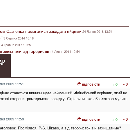
сом Савченко намагалися закидати яйцями
24 Липня 2016 13:54
ії
3 Серпня 2014 18:18
и
4 Травня 2017 19:25
і звільнили від терористів
14 Липня 2014 12:54
АР
дня 2009 11:51
відповісти
- 0
+ 0
дібне станеться винним буде найменший міліцейський керівник, який не
лежної охорони громадського порядку. Стрілочник же обов'язково мусить
дня 2009 11:59
відповісти
- 0
+ 0
аголовок. Посміявся. P/S. Цікаво, а від терористок він захищатиме?