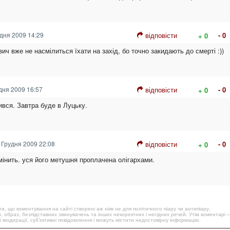
дня 2009 14:29
відповісти
- 0
+ 0
вич вже не насмілиться їхати на захід, бо точно закидають до смерті :))
дня 2009 16:57
відповісти
- 0
+ 0
ився. Завтра буде в Луцьку.
 Грудня 2009 22:08
відповісти
- 0
+ 0
змінить. уся його метушня проплачена олігархами.
, що коментування на сайті створені аж ніяк не для політичного піару чи антипіару,
, образ, безпідставних звинувачень та інших некоректних і негідних речей. Утім коментарі –
 модерації, суб’єктивні повідомлення і можуть містити недостовірну інформацію.