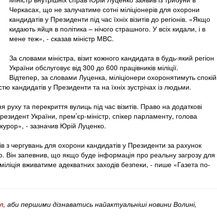
Черкасах, що не залучатиме сотні міліціонерів для охорони
кандидатів у Президенти під час їхніх візитів до регіонів. «Якщо
кидають яйця в політика – нічого страшного. У всіх кидали, і в
мене теж», - сказав міністр МВС.
За словами міністра, візит кожного кандидата в будь-який регіон
України обслуговує від 300 до 600 працівників міліції.
Відтепер, за словами Луценка, міліціонери охоронятимуть спокій
ю кандидатів у Президенти та на їхніх зустрічах із людьми.
 руху та перекриття вулиць під час візитів. Право на додаткові
резидент України, прем’єр-міністр, спікер парламенту, голова
курор», - зазначив Юрій Луценко.
рів з чергувань для охорони кандидатів у Президенти за рахунок
о. Він запевнив, що якщо буде інформація про реальну загрозу для
міліція вживатиме адекватних заходів безпеки, - пише «Газета по-
л
, аби першими дізнаватись найактуальніші новини Волині,