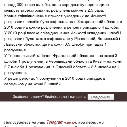
понад 300 тисяч шлюбів, що в середньому перевищило
кількість зареєстрованих розлучень майже в 2,5 раза.
Краще співвідношення кількості укладених до кількості
розірваних шлюбів було зафіксовано в Закарпатській області: в
2010 році на кожне розлучення в регіоні припадало 4 шлюби.
У 2010 році високе співвідношення кількості укладених шлюбі і
розірваних було також зафіксоване у Рівненській, Волинській і
Львівській областях, де на кожні 3,5 шлюби припадає 1
розлучення.
У Тернопільській та Івано-Франківській областях – на кожні 3
шлюби 1 розлучення, в Чернівецькій області та Києві – на кожні
2,7 шлюби 1 розлучення, в Одеській області – 2,5 шлюби на 1
розлучення.
У решті регіонах 1 розлучення в 2010 році припадає в
середньому на кожні 2 шлюби.
Знайшли помилку? Виділіть текст і натисніть
Повідомити
Підписуйтесь на наш
Telegram-канал
, аби першими