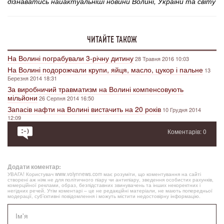
дізнаватись найактуальніші новини Волині, України та світу
ЧИТАЙТЕ ТАКОЖ
На Волині пограбували 3-річну дитину
28 Травня 2016 10:03
На Волині подорожчали крупи, яйця, масло, цукор і пальне
13
Березня 2014 18:31
За виробничий травматизм на Волині компенсовують
мільйони
26 Серпня 2014 16:50
Запасів нафти на Волині вистачить на 20 років
10 Грудня 2014
12:09
Коментарів: 0
Додати коментар:
УВАГА! Користувач www.volynnews.com має розуміти, що коментування на сайті
створені аж ніяк не для політичного піару чи антипіару, зведення особистих рахунків,
комерційної реклами, образ, безпідставних звинувачень та інших некоректних і
негідних речей. Утім коментарі – це не редакційні матеріали, не мають попередньої
модерації, суб’єктивні повідомлення і можуть містити недостовірну інформацію.