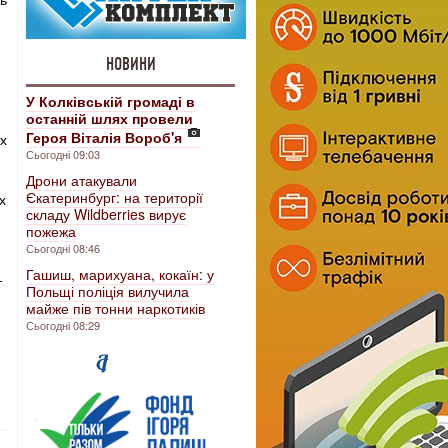
НОВИНИ
У Колківській громаді в
останній шлях провели
Героя Віталія Вороб'я
х
Сьогодні 09:03
Дрони атакували
Єкатеринбург: на території
х
складу Wildberries вирує
пожежа
Сьогодні 08:46
Гашиш, марихуана, кокаїн: у
-
Польщі поліція вилучила
майже пів тонни наркотиків
Сьогодні 08:29