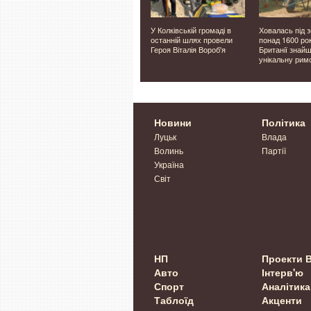
ся про
Тут добре жити. Яким має
У Колківській громаді в
Ховалась під 
ає»: як
бути житловий комплекс
останній шлях провели
понад 1600 рок
линянка
Героя Віталія Вороб'я
Британії знай
унікальну рим
Новини
Політика
Луцьк
Влада
Волинь
Партії
Україна
Світ
НП
Проекти 
Авто
Інтерв'ю
Спорт
Аналітика
Таблоїд
Акценти