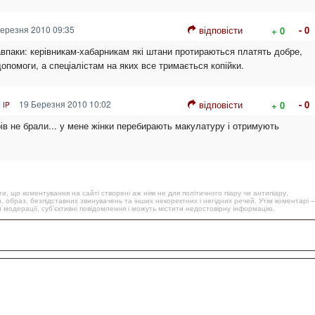
ерезня 2010 09:35
відповісти
- 0
+ 0
авпаки: керівникам-хабарникам які штани протираються платять добре,
 допомоги, а спеціалістам на яких все тримається копійки.
19 Березня 2010 10:02
відповісти
- 0
+ 0
 IP
ів не брали... у мене жінки перебирають макулатуру і отримують
, що коментування на сайті створені аж ніяк не для політичного піару чи антипіару,
, образ, безпідставних звинувачень та інших некоректних і негідних речей. Утім коментарі –
 модерації, суб’єктивні повідомлення і можуть містити недостовірну інформацію.