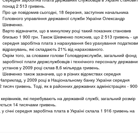
понад 2 513 гривень.
Про це повідомив сьогодні, 18 березня, заступник начальника
Головного управління державної служби України Олександр
Шевченко.
Варто відзначити, що в минулому році такий показник становив
близько 1 900 грн. Також Шевченко пояснив, що 2 513 гривень - це
середня заробітна плата з нарахування без урахування податкови
відрахувань, які складають 21% від нарахованого.
Окрім того, за словами голови Головдержслужби, загальний фонд
заробітної плати держслужбовців і технічного персоналу державни
установ у 2009 році склав 8,6 мільярда гривень.
Шевченко також зазначив, що в різних відомствах середня
. Наприклад, у 2009 році в Національному банку України середня
 тисяч гривень. Тоді, як в районних державних адміністраціях - 900
керівників, які перебувають на державній службі, загальний розмір
ується 14 тисячами гривень.
 січні середня заробітна плата в Україні склала 1 916 гривень на