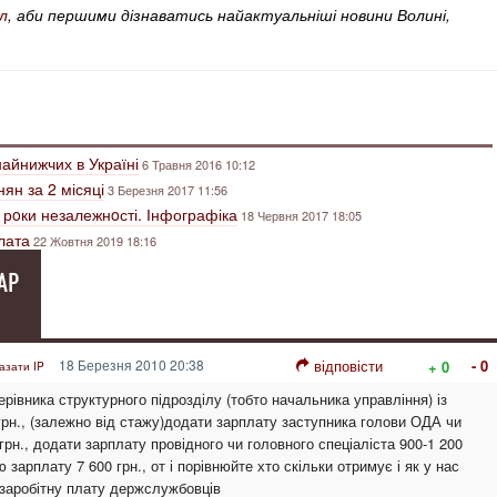
л
, аби першими дізнаватись найактуальніші новини Волині,
айнижчих в Україні
6 Травня 2016 10:12
ян за 2 місяці
3 Березня 2017 11:56
 рoки незалежнoсті. Інфографіка
18 Червня 2017 18:05
лата
22 Жовтня 2019 18:16
АР
18 Березня 2010 20:38
відповісти
- 0
+ 0
азати IP
рівника структурного підрозділу (тобто начальника управління) із
грн., (залежно від стажу)додати зарплату заступника голови ОДА чи
грн., додати зарплату провідного чи головного спеціаліста 900-1 200
 зарплату 7 600 грн., от і порівнюйте хто скільки отримує і як у нас
заробітну плату держслужбовців