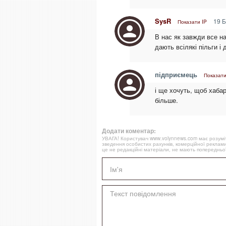
SysR
19 Б
Показати IP
В нас як завжди все н
дають всілякі пільги і
підприємець
Показати
і ще хочуть, щоб хабар
більше.
Додати коментар:
УВАГА! Користувач www.volynnews.com має розуміти
зведення особистих рахунків, комерційної реклами
це не редакційні матеріали, не мають попередньої