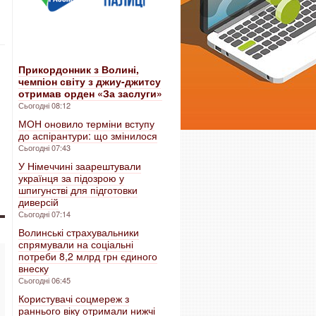
Прикордонник з Волині,
чемпіон світу з джиу-джитсу
отримав орден «За заслуги»
Сьогодні 08:12
МОН оновило терміни вступу
до аспірантури: що змінилося
Сьогодні 07:43
У Німеччині заарештували
українця за підозрою у
шпигунстві для підготовки
диверсій
Сьогодні 07:14
Волинські страхувальники
спрямували на соціальні
потреби 8,2 млрд грн єдиного
внеску
Сьогодні 06:45
Користувачі соцмереж з
раннього віку отримали нижчі