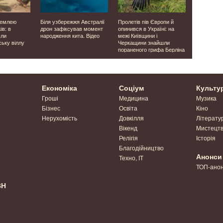
землею
Біля узбережжя Австралії
Пролетів пів Європи й
У Таїланді
ів: в
дрон зафіксував момент
опинився в Україні: на
загинув ві
шли
народження кита. Відео
межі Київщини і
блискавки 
ську віллу
Черкащини знайшли
Відео
пораненого грифа Берліна
Економіка
Соціум
Культу
Гроші
Медицина
Музика
Бізнес
Освіта
Кіно
Нерухомість
Довкілля
Літерату
Вікенд
Мистецт
Релігія
Історія
Благодійництво
Анонси
Техно, IT
ТОП-ано
ВН