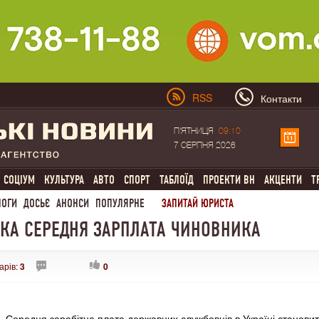
RSS
Контакти
П'ЯТНИЦЯ
09:10
7 СЕРПНЯ 2026
СОЦІУМ
КУЛЬТУРА
АВТО
СПОРТ
ТАБЛОЇД
ПРОЕКТИ ВН
АКЦЕНТИ
Т
ЛОГИ
ДОСЬЄ
АНОНСИ
ПОПУЛЯРНЕ
ЗАПИТАЙ ЮРИСТА
ЯКА СЕРЕДНЯ ЗАРПЛАТА ЧИНОВНИКА
арів:
3
0
Середня заробітна плата державних службовців в Україні станови