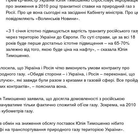
про зниження в 2010 році транзитної ставки на природний газ з
Росії. Про це вона сьогодні на засіданні Кабінету міністрів. Про ц
повідомляють «Волинськів Новини».
«З 1 січня істотно підвищується вартість транзиту російського газ
через територію України до Європи. По суті справи, це за всі 18
років буде перше достатньо істотне підвищення – на 65-70%
залежно від того, якою буде ціна на нафту», – сказала Юлія
Тимошенко.
осила, що Україна і Росія чітко виконують умови контракту про
одного газу. «Обидві сторони – і Україна, і Росія – переконані, що
тучок», які завжди були разом з кризами в газовій сфері. Все пройд
чих контрактів», – пояснила вона.
я Тимошенко заявила, що досягла домовленості з російською
ачуватиме тільки фактично спожитий об’єм газу. Зокрема, на 2010
 кубометрів газу.
 в обмін на зниження обсягу поставок Юлія Тимошенко нібито
фі на транспортування природного газу територією України».