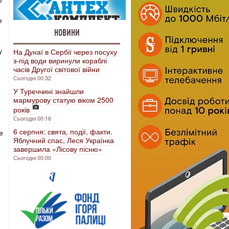
е
НОВИНИ
у
На Дунаї в Сербії через посуху
з-під води виринули кораблі
часів Другої світової війни
Сьогодні 00:32
У Туреччині знайшли
мармурову статую віком 2500
років
Сьогодні 00:16
6 серпня: свята, події, факти.
е
Яблучний спас, Леся Українка
завершила «Лісову пісню»
Сьогодні 00:00