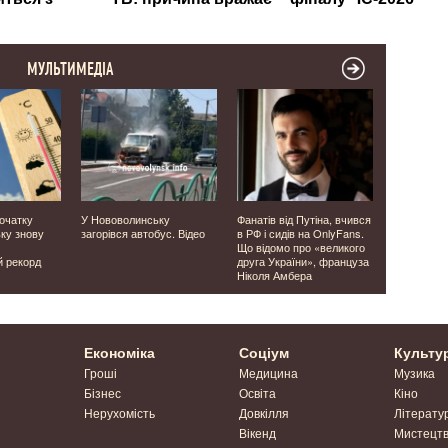
МУЛЬТИМЕДІА
початку
У Нововолинську
Фанатів від Путіна, вчився
Прикордон
ьку знову
загорівся автобус. Відео
в РФ і сидів на OnlyFans.
Волинсько
Що відомо про «великого
перехопили
й рекорд
друга України», француза
«Ланцет» і
Ніколя Амбера
Відео
Економіка
Соціум
Культу
Гроші
Медицина
Музика
Бізнес
Освіта
Кіно
Нерухомість
Довкілля
Літерату
Вікенд
Мистецт