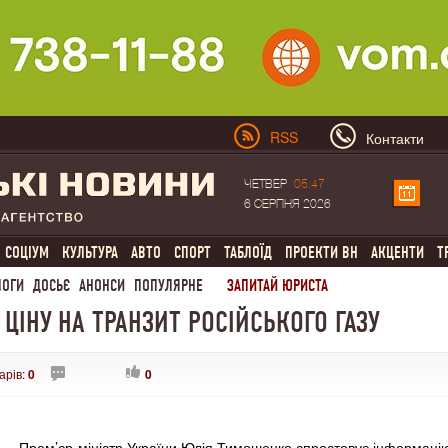
RSS
Контакти
ЧЕТВЕР
05:47
6 СЕРПНЯ 2026
СОЦІУМ
КУЛЬТУРА
АВТО
СПОРТ
ТАБЛОЇД
ПРОЕКТИ ВН
АКЦЕНТИ
Т
ЛОГИ
ДОСЬЄ
АНОНСИ
ПОПУЛЯРНЕ
ЗАПИТАЙ ЮРИСТА
ЦІНУ НА ТРАНЗИТ РОСІЙСЬКОГО ГАЗУ
арів:
0
0
Прем’єр-міністр України Юлія Тимошенко спростовує інформаці