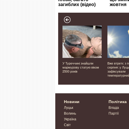
 в
⚡️Наш Telegram-канал.
У Туреччині знайшли
Вже втретє з 
ероя
Оперативні новини з
мармурову статую віком
серпня: у Луц
енчука
Волині, України і світу⚡️
2500 років
зафіксували
температурни
Новини
Політика
Луцьк
Влада
Волинь
Партії
Україна
Світ