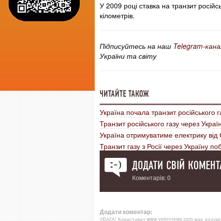
У 2009 році ставка на транзит російс
кілометрів.
Підписуйтесь на наш
Telegram-кана
України та світу
ЧИТАЙТЕ ТАКОЖ
Україна почала транзит російського 
Транзит російського газу через Укра
Україна отримуватиме електрику від
Транзит газу з Росії через Україну п
ДОДАТИ СВІЙ КОМЕНТ
Коментарів: 0
Додати коментар:
УВАГА! Користувач www.volynnews.com має розуміти