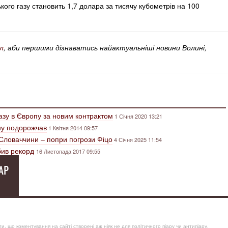
ького газу становить 1,7 долара за тисячу кубометрів на 100
л
, аби першими дізнаватись найактуальніші новини Волині,
газу в Європу за новим контрактом
1 Січня 2020 13:21
їну подорожчав
1 Квітня 2014 09:57
 Словаччини – попри погрози Фіцо
4 Січня 2025 11:54
обив рекорд
16 Листопада 2017 09:55
АР
, що коментування на сайті створені аж ніяк не для політичного піару чи антипіару,