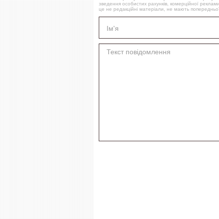
зведення особистих рахунків, комерційної реклами
це не редакційні матеріали, не мають попередньої