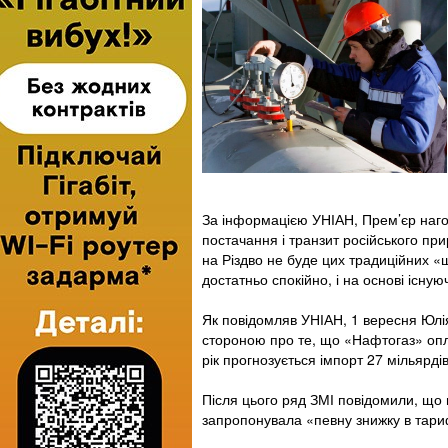
За інформацією УНІАН, Прем’єр нагол
постачання і транзит російського прир
на Різдво не буде цих традиційних «ш
достатньо спокійно, і на основі існую
Як повідомляв УНІАН, 1 вересня Юлі
стороною про те, що «Нафтогаз» опл
рік прогнозується імпорт 27 мільярдів
Після цього ряд ЗМІ повідомили, що
запропонувала «певну знижку в тари