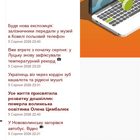
Буде нова експозиція:
залізничники передали у музей
в Ковелі польовий телефон
5 Серпня 2026 23:40
Вже втретє з початку серпня: у
Луцьку знову зафіксували
температурний рекорд
5 Серпня 2026 23:20
Українець віз через кордон зуб
кашалота та рідкісні мушлі
5 Серпня 2026 23:01
Усе життя присвятила
розвитку дошкіллю:
померла волинська
освітянка Олена Цимбалюк
5 Серпня 2026 22:40
У Нововолинську загорівся
автобус. Відео
5 Серпня 2026 22:21