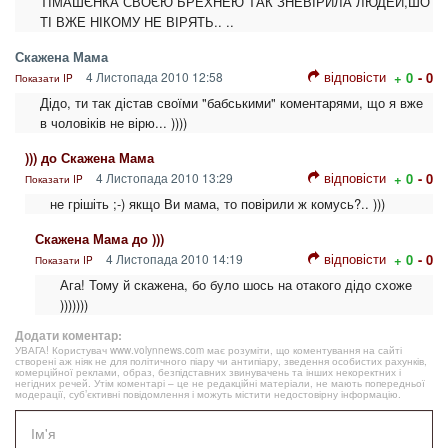
ТІМАШЄНКА СВОЄЮ БРЕХНЕЮ ТАК ЗНЕВІРИЛА ЛЮДЕЙ,ШО
ТІ ВЖЕ НІКОМУ НЕ ВІРЯТЬ.. ..
Скажена Мама
відповісти
4 Листопада 2010 12:58
+ 0
- 0
Показати IP
Дідо, ти так дістав своїми "бабськими" коментарями, що я вже
в чоловіків не вірю... ))))
))) до Скажена Мама
відповісти
4 Листопада 2010 13:29
+ 0
- 0
Показати IP
не грішіть ;-) якщо Ви мама, то повірили ж комусь?.. )))
Скажена Мама до )))
відповісти
4 Листопада 2010 14:19
+ 0
- 0
Показати IP
Ага! Тому й скажена, бо було шось на отакого дідо схоже
)))))))
Додати коментар:
УВАГА! Користувач www.volynnews.com має розуміти, що коментування на сайті
створені аж ніяк не для політичного піару чи антипіару, зведення особистих рахунків,
комерційної реклами, образ, безпідставних звинувачень та інших некоректних і
негідних речей. Утім коментарі – це не редакційні матеріали, не мають попередньої
модерації, суб’єктивні повідомлення і можуть містити недостовірну інформацію.