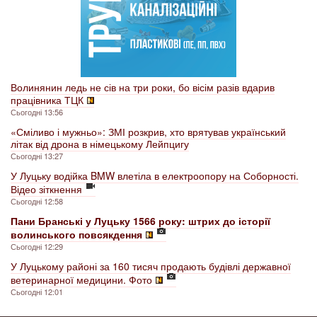
Волинянин ледь не сів на три роки, бо вісім разів вдарив
працівника ТЦК
Сьогодні 13:56
«Сміливо і мужньо»: ЗМІ розкрив, хто врятував український
літак від дрона в німецькому Лейпцигу
Сьогодні 13:27
У Луцьку водійка BMW влетіла в електроопору на Соборності.
Відео зіткнення
Сьогодні 12:58
Пани Бранські у Луцьку 1566 року: штрих до історії
волинського повсякдення
Сьогодні 12:29
У Луцькому районі за 160 тисяч продають будівлі державної
ветеринарної медицини. Фото
Сьогодні 12:01