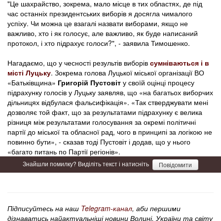
"Це шахрайство, зокрема, мало місце в тих областях, де під
час останніх президентських виборів я досягла чималого
успіху. Чи можна це взагалі назвати виборами, якщо не
важливо, хто і як голосує, але важливо, як буде написаний
протокол, і хто підрахує голоси?", - заявила Тимошенко.
Нагадаємо, що у чесності результів виборів
сумніваються і в
місті Луцьку
. Зокрема голова Луцької міської організації ВО
«Батьківщина»
Григорій Пустовіт
у своїй оцінці процесу
підрахунку голосів у Луцьку заявляв, що «на багатьох виборчих
дільницях відбулася фальсифікація». «Так стверджувати мені
дозволяє той факт, що за результатами підрахунку є велика
різниця між результатами голосування за окремі політичні
партії до міської та обласної рад, чого в принципі за логікою не
повинно бути», - сказав тоді Пустовіт і додав, що у нього
«багато питань по Партії регіонів».
Знайшли помилку? Виділіть текст і натисніть
Повідомити
Підписуйтесь на наш
Telegram-канал
, аби першими
дізнаватись найактуальніші новини Волині, України та світу