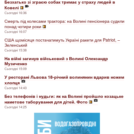
Безхатько зі зграєю собак тримає у страху людей в
Ковелі
Сьогодні 16:36
Смерть під колесами трактора: на Волині пенсіонера судили
понад чотири роки
Сьогодні 16:07
США щомісяця постачатимуть Україні ракети для Patriot, –
Зеленський
Сьогодні 15:38
На війні загинув військовий з Волині Олександр
Музиченко
Сьогодні 15:09
У ресторані Львова 18-річний волинянин вдарив ножем
хлопця
Сьогодні 14:43
Без телефонів і нудьги: як на Волині пройшло козацьке
наметове таборування для дітей. Фото
Сьогодні 14:25