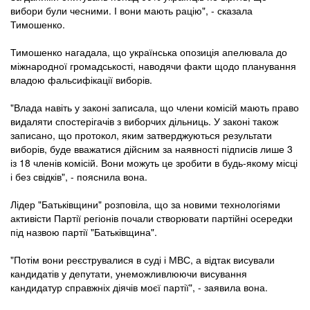
вибори були чесними. І вони мають рацію", - сказала
Тимошенко.
Тимошенко нагадала, що українська опозиція апелювала до
міжнародної громадськості, наводячи факти щодо планування
владою фальсифікації виборів.
"Влада навіть у законі записала, що члени комісій мають право
видаляти спостерігачів з виборчих дільниць. У законі також
записано, що протокол, яким затверджуються результати
виборів, буде вважатися дійсним за наявності підписів лише 3
із 18 членів комісій. Вони можуть це зробити в будь-якому місці
і без свідків", - пояснила вона.
Лідер "Батьківщини" розповіла, що за новими технологіями
активісти Партії регіонів почали створювати партійні осередки
під назвою партії "Батьківщина".
"Потім вони реєструвалися в суді і МВС, а відтак висували
кандидатів у депутати, унеможливлюючи висування
кандидатур справжніх діячів моєї партії", - заявила вона.