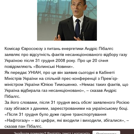
Комісар Євросоюзу з питань енергетики Андріс Пібалгс
заявляє про відсутність фактів несанкціонованого відбору газу
Україною після 31 грудня 2008 року. Про це 20 січня
повідомляють «Волинські Новини».
Як передає УНІАН, про це він заявив сьогодні в Кабінеті
Міністрів України на спільній прес-конференції з Прем’єр-
міністром України Юлією Тимошенко. «Немає таких фактів, що
Україна відбирала газ несанкціоновано», – сказав Андріс
Пібалгс.
За його словами, після 31 грудня весь обсяг заявленого Росією
газу збігався з даними, зареєстрованими на українському боці.
«Після 31 грудня було дуже гарне транспортування
«Нафтогазу» – всі цифри, які входили і виходили, збігалися», –
сказав пан Пібалгс.
Знайшли помилку? Виділіть текст і натисніть
Повідомити