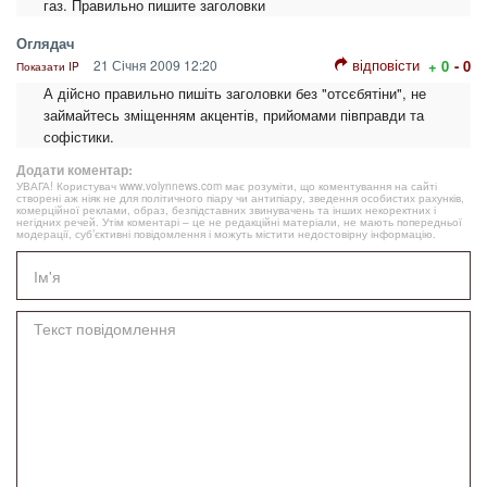
газ. Правильно пишите заголовки
Оглядач
відповісти
21 Січня 2009 12:20
+ 0
- 0
Показати IP
А дійсно правильно пишіть заголовки без "отсєбятіни", не
займайтесь зміщенням акцентів, прийомами півправди та
софістики.
Додати коментар:
УВАГА! Користувач www.volynnews.com має розуміти, що коментування на сайті
створені аж ніяк не для політичного піару чи антипіару, зведення особистих рахунків,
комерційної реклами, образ, безпідставних звинувачень та інших некоректних і
негідних речей. Утім коментарі – це не редакційні матеріали, не мають попередньої
модерації, суб’єктивні повідомлення і можуть містити недостовірну інформацію.