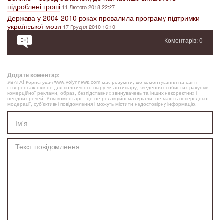
підроблені гроші
11 Лютого 2018 22:27
Держава у 2004-2010 роках провалила програму підтримки
української мови
17 Грудня 2010 16:10
Коментарів: 0
Додати коментар:
УВАГА! Користувач www.volynnews.com має розуміти, що коментування на сайті
створені аж ніяк не для політичного піару чи антипіару, зведення особистих рахунків,
комерційної реклами, образ, безпідставних звинувачень та інших некоректних і
негідних речей. Утім коментарі – це не редакційні матеріали, не мають попередньої
модерації, суб’єктивні повідомлення і можуть містити недостовірну інформацію.