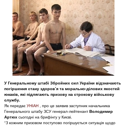
У Генеральному штабі Збройних сил України відзначають
погіршення стану здоров’я та морально-ділових якостей
юнаків, які підлягають призову на строкову військову
службу.
Як передає
УНІАН
, про це заявив заступник начальника
Генерального штабу ЗСУ генерал-лейтенант
Володимир
Артюх
сьогодні на брифінгу у Києві.
“З кожним призовом поступово погіршується ситуація щодо