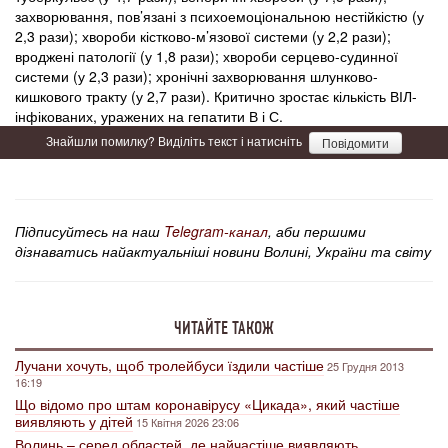
захворювання, пов’язані з психоемоціональною нестійкістю (у
2,3 рази); хвороби кістково-м’язової системи (у 2,2 рази);
вроджені патології (у 1,8 рази); хвороби серцево-судинної
системи (у 2,3 рази); хронічні захворювання шлунково-
кишкового тракту (у 2,7 рази). Критично зростає кількість ВІЛ-
інфікованих, уражених на гепатити В і С.
Знайшли помилку? Виділіть текст і натисніть
Повідомити
Підписуйтесь на наш
Telegram-канал
, аби першими
дізнаватись найактуальніші новини Волині, України та світу
ЧИТАЙТЕ ТАКОЖ
Лучани хочуть, щоб тролейбуси їздили частіше
25 Грудня 2013
16:19
Що відомо про штам коронавірусу «Цикада», який частіше
виявляють у дітей
15 Квітня 2026 23:06
Волинь – серед областей, де найчастіше виявляють