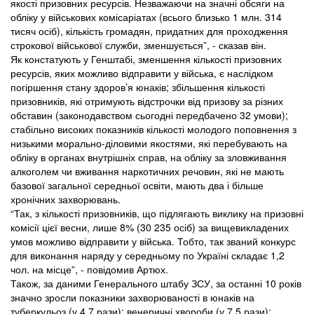
якості призовних ресурсів. Незважаючи на значні обсяги на
обліку у військових комісаріатах (всього близько 1 млн. 314
тисяч осіб), кількість громадян, придатних для проходження
строкової військової служби, зменшується”, - сказав він.
Як констатують у Генштабі, зменшення кількості призовних
ресурсів, яких можливо відправити у війська, є наслідком
погіршення стану здоров’я юнаків; збільшення кількості
призовників, які отримують відстрочки від призову за різних
обставин (законодавством сьогодні передбачено 32 умови);
стабільно високих показників кількості молодого поповнення з
низькими морально-діловими якостями, які перебувають на
обліку в органах внутрішніх справ, на обліку за зловживання
алкоголем чи вживання наркотичних речовин, які не мають
базової загальної середньої освіти, мають два і більше
хронічних захворювань.
“Так, з кількості призовників, що підлягають виклику на призовні
комісії цієї весни, лише 8% (30 235 осіб) за вищевикладених
умов можливо відправити у війська. Тобто, так званий конкурс
для виконання наряду у середньому по Україні складає 1,2
чол. на місце”, - повідомив Артюх.
Також, за даними Генерального штабу ЗСУ, за останні 10 років
значно зросли показники захворюваності в юнаків на
туберкульоз (у 4,7 рази); венеричні хвороби (у 7,5 рази);