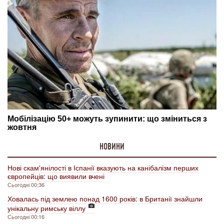
НОВИНИ
Нові скам'янілості в Іспанії вказують на канібалізм перших
європейців: що виявили вчені
Сьогодні 00:36
Ховалась під землею понад 1600 років: в Британії знайшли
унікальну римську віллу
Сьогодні 00:16