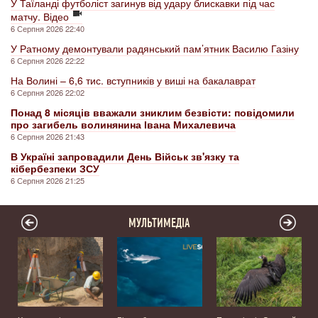
У Таїланді футболіст загинув від удару блискавки під час
матчу. Відео
6 Серпня 2026 22:40
У Ратному демонтували радянський пам’ятник Василю Газіну
6 Серпня 2026 22:22
На Волині – 6,6 тис. вступників у виші на бакалаврат
6 Серпня 2026 22:02
Понад 8 місяців вважали зниклим безвісти: повідомили
про загибель волинянина Івана Михалевича
6 Серпня 2026 21:43
В Україні запровадили День Військ зв'язку та
кібербезпеки ЗСУ
6 Серпня 2026 21:25
МУЛЬТИМЕДІА