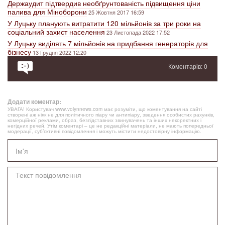
Держаудит підтвердив необґрунтованість підвищення ціни
палива для Міноборони
25 Жовтня 2017 16:59
У Луцьку планують витратити 120 мільйонів за три роки на
соціальний захист населення
23 Листопада 2022 17:52
У Луцьку виділять 7 мільйонів на придбання генераторів для
бізнесу
13 Грудня 2022 12:20
Коментарів: 0
Додати коментар:
УВАГА! Користувач www.volynnews.com має розуміти, що коментування на сайті
створені аж ніяк не для політичного піару чи антипіару, зведення особистих рахунків,
комерційної реклами, образ, безпідставних звинувачень та інших некоректних і
негідних речей. Утім коментарі – це не редакційні матеріали, не мають попередньої
модерації, суб’єктивні повідомлення і можуть містити недостовірну інформацію.