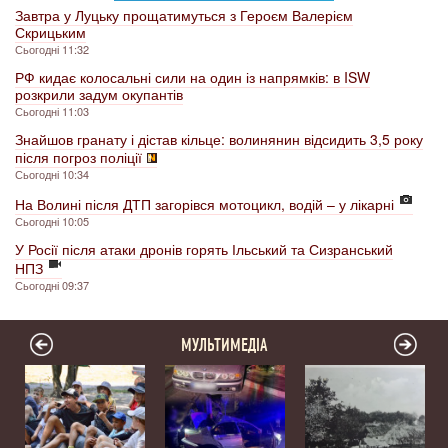
Завтра у Луцьку прощатимуться з Героєм Валерієм
Скрицьким
Сьогодні 11:32
РФ кидає колосальні сили на один із напрямків: в ISW
розкрили задум окупантів
Сьогодні 11:03
Знайшов гранату і дістав кільце: волинянин відсидить 3,5 року
після погроз поліції
Сьогодні 10:34
На Волині після ДТП загорівся мотоцикл, водій – у лікарні
Сьогодні 10:05
У Росії після атаки дронів горять Ільський та Сизранський
НПЗ
Сьогодні 09:37
МУЛЬТИМЕДІА