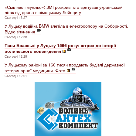
«Сміливо і мужньо»: ЗМІ розкрив, хто врятував український
літак від дрона в німецькому Лейпцигу
Сьогодні 13:27
У Луцьку водійка BMW влетіла в електроопору на Соборності.
Відео зіткнення
Сьогодні 12:58
Пани Бранські у Луцьку 1566 року: штрих до історії
волинського повсякдення
Сьогодні 12:29
У Луцькому районі за 160 тисяч продають будівлі державної
ветеринарної медицини. Фото
Сьогодні 12:01