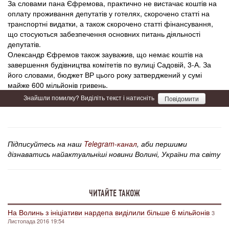
За словами пана Єфремова, практично не вистачає коштів на
оплату проживання депутатів у готелях, скорочено статті на
транспортні видатки, а також скорочено статті фінансування,
що стосуються забезпечення основних питань діяльності
депутатів.
Олександр Єфремов також зауважив, що немає коштів на
завершення будівництва комітетів по вулиці Садовій, 3-А. За
його словами, бюджет ВР цього року затверджений у сумі
майже 600 мільйонів гривень.
Знайшли помилку? Виділіть текст і натисніть
Повідомити
Підписуйтесь на наш
Telegram-канал
, аби першими
дізнаватись найактуальніші новини Волині, України та світу
ЧИТАЙТЕ ТАКОЖ
На Волинь з ініціативи нардепа виділили більше 6 мільйонів
3
Листопада 2016 19:54