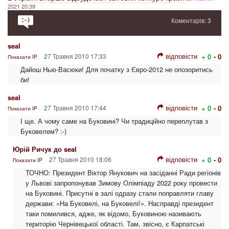
2021 20:39
Коментарів: 3
seal
відповісти
27 Травня 2010 17:33
+ 0
- 0
Показати IP
Дайош Нью-Васюки! Для початку з Євро-2012 не опозоритись
би!
seal
відповісти
27 Травня 2010 17:44
+ 0
- 0
Показати IP
І ще. А чому саме на Буковині? Чи традиційно переплутав з
Буковелем? :-)
Юрій Ричук до seal
відповісти
27 Травня 2010 18:06
+ 0
- 0
Показати IP
ТОЧНО: Президент Віктор Янукович на засіданні Ради регіонів
у Львові запропонував Зимову Олімпіаду 2022 року провести
на Буковині. Присутні в залі одразу стали поправляти главу
держави: «На Буковелі, на Буковелі!». Насправді президент
таки помилився, адже, як відомо, Буковиною називають
територію Чернівецької області. Там, звісно, є Карпатські