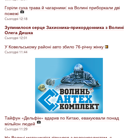
Горіли суха трава й чагарники: на Волині приборкали дві
пожежі
Сьогодні 12:18
Зупинилося серце Захисника-прикордонника з Волині
Олега Дишка
Сьогодні 12:01
У Ковельському районі авто збило 76-річну жінку
Сьогодні 11:44
Тайфун «Дельфін» вдарив по Китаю, евакуювали понад
мільйон людей
Сьогодні 11:29
На Волині мотоцикліст зіткнувся з велосипедистом, є