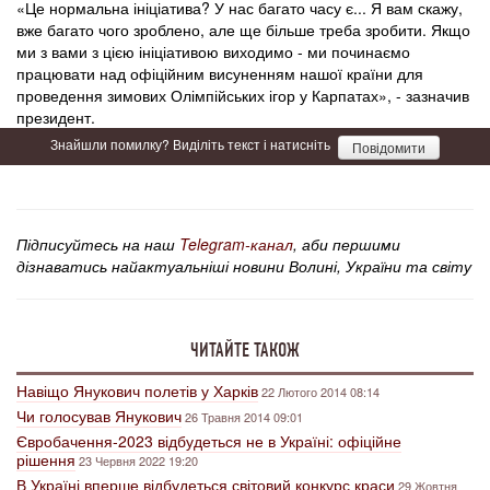
«Це нормальна ініціатива? У нас багато часу є... Я вам скажу,
вже багато чого зроблено, але ще більше треба зробити. Якщо
ми з вами з цією ініціативою виходимо - ми починаємо
працювати над офіційним висуненням нашої країни для
проведення зимових Олімпійських ігор у Карпатах», - зазначив
президент.
Знайшли помилку? Виділіть текст і натисніть
Повідомити
Підписуйтесь на наш
Telegram-канал
, аби першими
дізнаватись найактуальніші новини Волині, України та світу
ЧИТАЙТЕ ТАКОЖ
Навіщо Янукович полетів у Харків
22 Лютого 2014 08:14
Чи голосував Янукович
26 Травня 2014 09:01
Євробачення-2023 відбудеться не в Україні: офіційне
рішення
23 Червня 2022 19:20
В Україні вперше відбудеться світовий конкурс краси
29 Жовтня