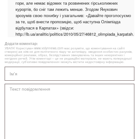
гори, але немає відомих та розвинених гірськолижних
курортів, бо сніг там лежить менше. Згодом Янукович
зрозумів свою похибку і узагальнив: «Давайте проголосуємо
за те, щоб внести пропозицію, щоб наступна Олімпіада
відбулася в Карпатах» (звідси:
http://lb.ua/analitic/politics/2010/05/27/46812_olimpiada_karpatah.ht
Додати коментар:
УВАГА! Користувач www.volynnews.com має розуміти, що коментування на сайті
створені аж ніяк не для політичного піару чи антипіару, зведення особистих рахунків,
комерційної реклами, образ, безпідставних звинувачень та інших некоректних і
негідних речей. Утім коментарі – це не редакційні матеріали, не мають попередньої
модерації, суб’єктивні повідомлення і можуть містити недостовірну інформацію.