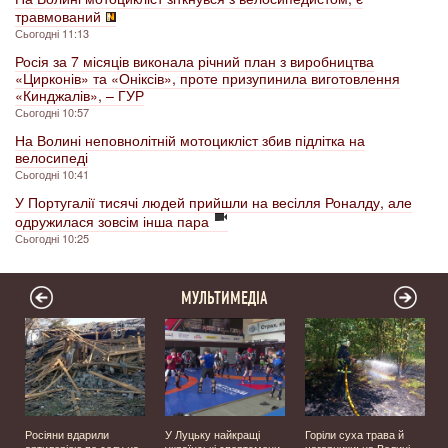
травмований
Сьогодні 11:13
Росія за 7 місяців виконала річний план з виробництва
«Цирконів» та «Оніксів», проте призупинила виготовлення
«Кинджалів», – ГУР
Сьогодні 10:57
На Волині неповнолітній мотоцикліст збив підлітка на
велосипеді
Сьогодні 10:41
У Португалії тисячі людей прийшли на весілля Роналду, але
одружилася зовсім інша пара
Сьогодні 10:25
МУЛЬТИМЕДІА
Росіяни вдарили
У Луцьку найкращі
Горіли суха трава й