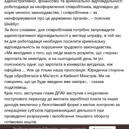
адміністративної, фінансової та кримінальної відповідальності
роботодавця за неоформлення співробітника, відповідно до
норм чинного законодавства, і співробітника – за
неінформування про це державних органів», – пояснив
Шейбут.
За його словами, для співробітників потрібно запровадити
адміністративної відповідальності у вигляді штрафу, в той час
як для роботодавця необхідно посилити кримінальну
відповідальність за порушення трудового законодавства.
«Ми виходимо з того, що люди мають розуміти, що «чорна»
зарплата їм невигідна, а на сьогоднішній день їм усі
пояснюють одне: що зарплата в конвертах вигідніша, ніж
офіційна ... Але це тільки наша пропозиція. Юридична сторона
буде оброблятися в Мін'юсті, в Кабінеті Міністрів. Ми не
говоримо, що це буде введено вже завтра», - сказав
податківець.
Крім того, заступник глави ДПАУ виступив з ініціативою
поступового переходу до виплати заробітної плати та інших
доходів виключно у безготівковій формі з метою контролю за
операціями суб'єктів підприємницької діяльності при
проведенні розрахунків і запобігання тіньового обороту
готівкових коштів.
Знайшли помилку? Виділіть текст і натисніть