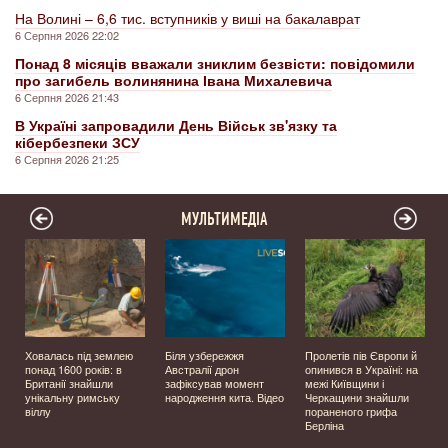
На Волині – 6,6 тис. вступників у виші на бакалаврат
6 Серпня 2026 22:02
Понад 8 місяців вважали зниклим безвісти: повідомили
про загибель волинянина Івана Михалевича
6 Серпня 2026 21:43
В Україні запровадили День Військ зв'язку та
кібербезпеки ЗСУ
6 Серпня 2026 21:25
МУЛЬТИМЕДІА
Ховалась під землею
Біля узбережжя
Пролетів пів Європи й
о
понад 1600 років: в
Австралії дрон
опинився в Україні: на
Британії знайшли
зафіксував момент
межі Київщини і
унікальну римську
народження кита. Відео
Черкащини знайшли
віллу
пораненого грифа
Берліна