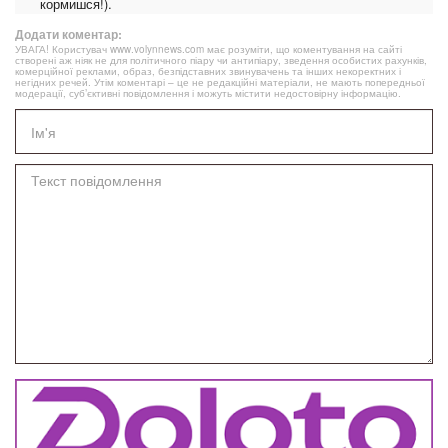
кормишся!).
Додати коментар:
УВАГА! Користувач www.volynnews.com має розуміти, що коментування на сайті
створені аж ніяк не для політичного піару чи антипіару, зведення особистих рахунків,
комерційної реклами, образ, безпідставних звинувачень та інших некоректних і
негідних речей. Утім коментарі – це не редакційні матеріали, не мають попередньої
модерації, суб’єктивні повідомлення і можуть містити недостовірну інформацію.