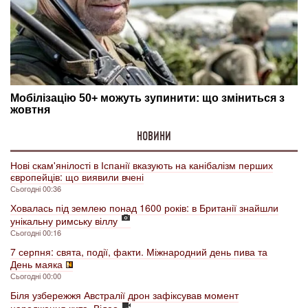
НОВИНИ
Нові скам'янілості в Іспанії вказують на канібалізм перших
європейців: що виявили вчені
Сьогодні 00:36
Ховалась під землею понад 1600 років: в Британії знайшли
унікальну римську віллу
Сьогодні 00:16
7 серпня: свята, події, факти. Міжнародний день пива та
День маяка
Сьогодні 00:00
Біля узбережжя Австралії дрон зафіксував момент
народження кита. Відео