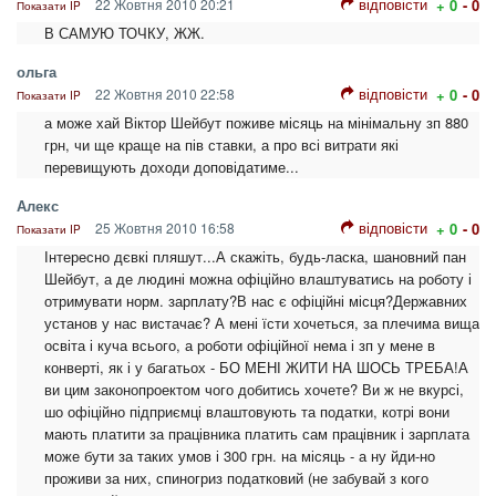
відповісти
22 Жовтня 2010 20:21
+ 0
- 0
Показати IP
В САМУЮ ТОЧКУ, ЖЖ.
ольга
відповісти
22 Жовтня 2010 22:58
+ 0
- 0
Показати IP
а може хай Віктор Шейбут поживе місяць на мінімальну зп 880
грн, чи ще краще на пів ставки, а про всі витрати які
перевищують доходи доповідатиме...
Алекс
відповісти
25 Жовтня 2010 16:58
+ 0
- 0
Показати IP
Інтересно дєвкі пляшут...А скажіть, будь-ласка, шановний пан
Шейбут, а де людині можна офіційно влаштуватись на роботу і
отримувати норм. зарплату?В нас є офіційні місця?Державних
установ у нас вистачає? А мені їсти хочеться, за плечима вища
освіта і куча всього, а роботи офіційної нема і зп у мене в
конверті, як і у багатьох - БО МЕНІ ЖИТИ НА ШОСЬ ТРЕБА!А
ви цим законопроектом чого добитись хочете? Ви ж не вкурсі,
шо офіційно підприємці влаштовують та податки, котрі вони
мають платити за працівника платить сам працівник і зарплата
може бути за таких умов і 300 грн. на місяць - а ну йди-но
проживи за них, спиногриз податковий (не забувай з кого