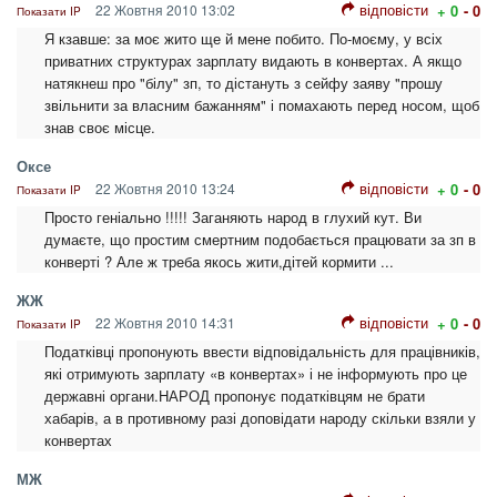
відповісти
22 Жовтня 2010 13:02
+ 0
- 0
Показати IP
Я кзавше: за моє жито ще й мене побито. По-моєму, у всіх
приватних структурах зарплату видають в конвертах. А якщо
натякнеш про "білу" зп, то дістануть з сейфу заяву "прошу
звільнити за власним бажанням" і помахають перед носом, щоб
знав своє місце.
Оксе
відповісти
22 Жовтня 2010 13:24
+ 0
- 0
Показати IP
Просто геніально !!!!! Заганяють народ в глухий кут. Ви
думаєте, що простим смертним подобається працювати за зп в
конверті ? Але ж треба якось жити,дітей кормити ...
ЖЖ
відповісти
22 Жовтня 2010 14:31
+ 0
- 0
Показати IP
Податківці пропонують ввести відповідальність для працівників,
які отримують зарплату «в конвертах» і не інформують про це
державні органи.НАРОД пропонує податківцям не брати
хабарів, а в противному разі доповідати народу скільки взяли у
конвертах
МЖ