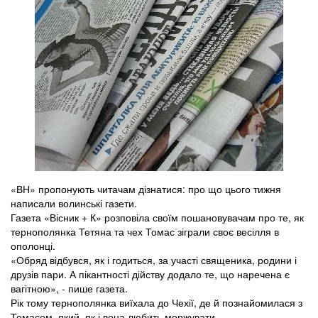
«ВН» пропонують читачам дізнатися: про що цього тижня
написали волинські газети.
Газета «Вісник + К» розповіла своїм пошановувачам про те, як
тернополянка Тетяна та чех Томас зіграли своє весілля в
ополонці.
«Обряд відбувся, як і годиться, за участі священика, родини і
друзів пари. А пікантності дійству додало те, що наречена є
вагітною», - пише газета.
Рік тому тернополянка виїхала до Чехії, де й познайомилася з
Томасом, який, як і вона любить моржувати.