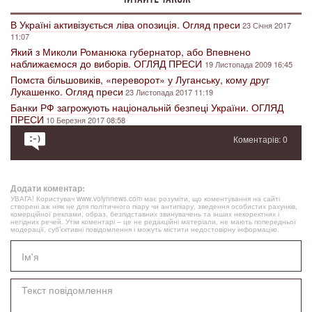
В Україні активізується ліва опозиція. Огляд преси
23 Січня 2017
11:07
Який з Миколи Романюка губернатор, або Впевнено
наближаємося до виборів. ОГЛЯД ПРЕСИ
19 Листопада 2009 16:45
Помста більшовиків, «переворот» у Луганську, кому друг
Лукашенко. Огляд преси
23 Листопада 2017 11:19
Банки РФ загрожують національній безпеці України. ОГЛЯД
ПРЕСИ
10 Березня 2017 08:58
Коментарів: 0
Додати коментар:
УВАГА! Користувач www.volynnews.com має розуміти, що коментування на сайті
створені аж ніяк не для політичного піару чи антипіару, зведення особистих рахунків,
комерційної реклами, образ, безпідставних звинувачень та інших некоректних і
негідних речей. Утім коментарі – це не редакційні матеріали, не мають попередньої
модерації, суб’єктивні повідомлення і можуть містити недостовірну інформацію.