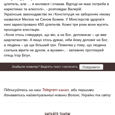
цілитель, але … я молився і плакав. Відтоді не маю потреби в
наркотиках та алкоголі», - розповідає Валерій.
Українське законодавство як і Конституція не забороняє нікому
назватися Месією чи Сином Божим. У Міністерстві здоров’я
нині зареєстровано 450 цілителів. Кожні три роки вони мусять
проходити атестацію.
«Коли хтось стверджує, що він, а не Бог, допомагає – це вже
шарлатанство. А якщо хтось думає, ніби йому допоміг не Бог,
а людина – це ще більший гріх. Помилка у тому, що людина
схильна вірити не духом, а вухами», - запевняє протоієрей
отець Ігор Бігун.
Знайшли помилку? Виділіть текст і натисніть
Повідомити
Підписуйтесь на наш
Telegram-канал
, аби першими
дізнаватись найактуальніші новини Волині, України та світу
ЧИТАЙТЕ ТАКОЖ