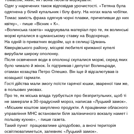
Одяг у наречених також відповідав урочистості. «Тетяна була
одягнена у білий купальник і білу фату. На ногах мала чобітки.
Томас замість фрака одягнув чорні плавки, причепивши до них
квітку», - пише «Вісник + К».
«Волинська газета» надрукувала матеріал про те, як волинські
моржі купалися в цуманському ставку на Водохреще.
На одній із приватних водойм, що в селищі Цумань
Ківерцівського району, місцеві любителі крижаної купелі
вирубали широку ополонку.
Після освячення води в ополонці скупалися моржі, серед яких
було чимало й жінок. Їх підтримав і депутат Волиньради,
отаман козацтва Петро Олешко. Він іще й відсалютував із
козацької гармати.
Гості дійства мали змогу поїсти гарячої юшки, звареної там же,
в польових умовах.
Про те, як міська влада турбується про безпритульних, щоб ті
не замерзли в 30-градусний мороз, написав «Луцький замок».
«Міським коштом закуплено продукти. А працівники обласного
управління МНС встановили біля залізничного вокзалу намет і
польову кухню», - пише газета.
Такий пункт працюватиме цілодобово, а вночі територія
освітлюватиметься, запевняє «Луцький замок».