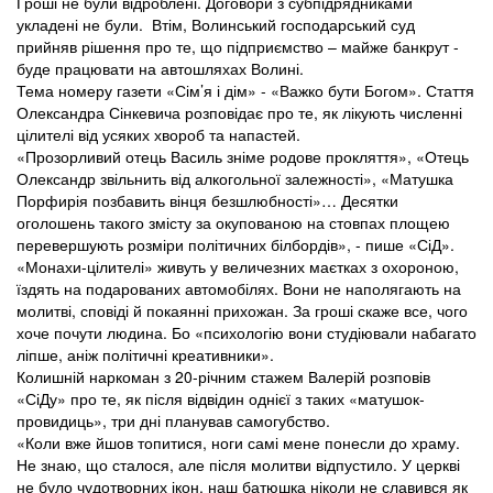
Гроші не були відроблені. Договори з субпідрядниками
укладені не були. Втім, Волинський господарський суд
прийняв рішення про те, що підприємство – майже банкрут -
буде працювати на автошляхах Волині.
Тема номеру газети «Сім’я і дім» - «Важко бути Богом». Стаття
Олександра Сінкевича розповідає про те, як лікують численні
цілителі від усяких хвороб та напастей.
«Прозорливий отець Василь зніме родове прокляття», «Отець
Олександр звільнить від алкогольної залежності», «Матушка
Порфирія позбавить вінця безшлюбності»… Десятки
оголошень такого змісту за окупованою на стовпах площею
перевершують розміри політичних білбордів», - пише «СіД».
«Монахи-цілителі» живуть у величезних маєтках з охороною,
їздять на подарованих автомобілях. Вони не наполягають на
молитві, сповіді й покаянні прихожан. За гроші скаже все, чого
хоче почути людина. Бо «психологію вони студіювали набагато
ліпше, аніж політичні креативники».
Колишній наркоман з 20-річним стажем Валерій розповів
«СіДу» про те, як після відвідин однієї з таких «матушок-
провидиць», три дні планував самогубство.
«Коли вже йшов топитися, ноги самі мене понесли до храму.
Не знаю, що сталося, але після молитви відпустило. У церкві
не було чудотворних ікон, наш батюшка ніколи не славився як