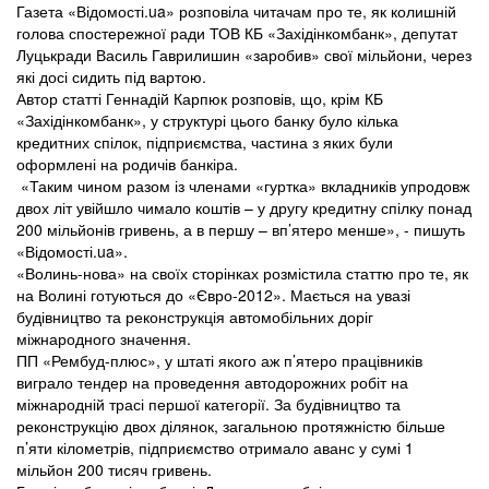
Газета «Відомості.ua» розповіла читачам про те, як колишній
голова спостережної ради ТОВ КБ «Західінкомбанк», депутат
Луцькради Василь Гаврилишин «заробив» свої мільйони, через
які досі сидить під вартою.
Автор статті Геннадій Карпюк розповів, що, крім КБ
«Західінкомбанк», у структурі цього банку було кілька
кредитних спілок, підприємства, частина з яких були
оформлені на родичів банкіра.
«Таким чином разом із членами «гуртка» вкладників упродовж
двох літ увійшло чимало коштів – у другу кредитну спілку понад
200 мільйонів гривень, а в першу – вп’ятеро менше», - пишуть
«Відомості.ua».
«Волинь-нова» на своїх сторінках розмістила статтю про те, як
на Волині готуються до «Євро-2012». Мається на увазі
будівництво та реконструкція автомобільних доріг
міжнародного значення.
ПП «Рембуд-плюс», у штаті якого аж п’ятеро працівників
виграло тендер на проведення автодорожних робіт на
міжнародній трасі першої категорії. За будівництво та
реконструкцію двох ділянок, загальною протяжністю більше
п’яти кілометрів, підприємство отримало аванс у сумі 1
мільйон 200 тисяч гривень.