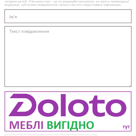
негідних речей. Утім коментарі – це не редакційні матеріали, не мають попередньої
модерації, суб’єктивні повідомлення і можуть містити недостовірну інформацію.