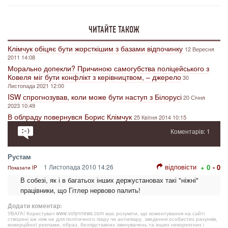
ЧИТАЙТЕ ТАКОЖ
Клімчук обіцяє бути жорсткішим з базами відпочинку
12 Вересня
2011 14:08
Морально допекли? Причиною самогубства поліцейського з
Ковеля міг бути конфлікт з керівництвом, – джерело
30
Листопада 2021 12:00
ISW спрогнозував, коли може бути наступ з Білорусі
20 Січня
2023 10:49
В облраду повернувся Борис Клімчук
25 Квітня 2014 10:15
Коментарів: 1
Рустам
відповісти
1 Листопада 2010 14:26
+ 0
- 0
Показати IP
В собезі, як і в багатьох інших держустановах такі "ніжні"
працівники, що Гітлер нервово палить!
Додати коментар:
УВАГА! Користувач www.volynnews.com має розуміти, що коментування на сайті
створені аж ніяк не для політичного піару чи антипіару, зведення особистих рахунків,
комерційної реклами, образ, безпідставних звинувачень та інших некоректних і