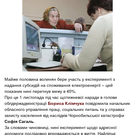
Майже половина волинян бере участь у експерименті з
надання субсидій на споживання електроенергії – цей
показник нині перетнув межу в 40%.
Про це 1 листопада під час щотижневої наради в голови
облдержадміністрації
Бориса Клімчука
повідомила начальник
обласного управління праці, соціальних питань та у справах
захисту населення від наслідків Чорнобильської катастрофи
Софія Сагаль
.
За словами чиновниці, нині експеримент щодо адресної
допомоги послідовно впроваджується в життя. Найліпші