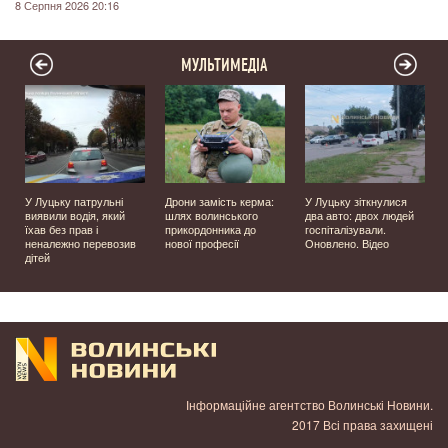
8 Серпня 2026 20:16
МУЛЬТИМЕДІА
У Луцьку патрульні
Дрони замість керма:
У Луцьку зіткнулися
виявили водія, який
шлях волинського
два авто: двох людей
їхав без прав і
прикордонника до
госпіталізували.
неналежно перевозив
нової професії
Оновлено. Відео
дітей
Інформаційне агентство Волинські Новини.
2017 Всі права захищені