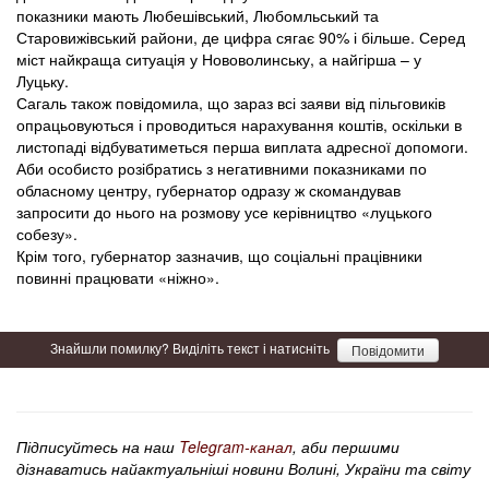
показники мають Любешівський, Любомльський та
Старовижівський райони, де цифра сягає 90% і більше. Серед
міст найкраща ситуація у Нововолинську, а найгірша – у
Луцьку.
Сагаль також повідомила, що зараз всі заяви від пільговиків
опрацьовуються і проводиться нарахування коштів, оскільки в
листопаді відбуватиметься перша виплата адресної допомоги.
Аби особисто розібратись з негативними показниками по
обласному центру, губернатор одразу ж скомандував
запросити до нього на розмову усе керівництво «луцького
собезу».
Крім того, губернатор зазначив, що соціальні працівники
повинні працювати «ніжно».
Знайшли помилку? Виділіть текст і натисніть
Повідомити
Підписуйтесь на наш
Telegram-канал
, аби першими
дізнаватись найактуальніші новини Волині, України та світу