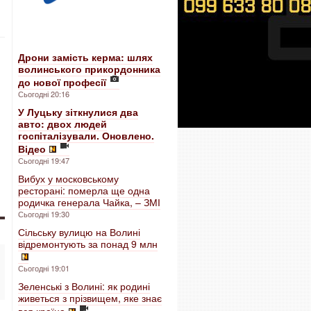
Дрони замість керма: шлях
волинського прикордонника
до нової професії
Сьогодні 20:16
У Луцьку зіткнулися два
авто: двох людей
госпіталізували. Оновлено.
Відео
Сьогодні 19:47
Вибух у московському
ресторані: померла ще одна
родичка генерала Чайка, – ЗМІ
Сьогодні 19:30
Сільську вулицю на Волині
відремонтують за понад 9 млн
Сьогодні 19:01
Зеленські з Волині: як родині
живеться з прізвищем, яке знає