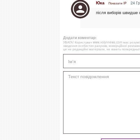
Юка
24 Гр
Показати IP
після виборів швидше 
Додати коментар:
УВАГА! Користувач www.volynnews.com має розуміти
зведення особистих рахунків, комерційної реклами
це не редакційні матеріали, не мають попередньої