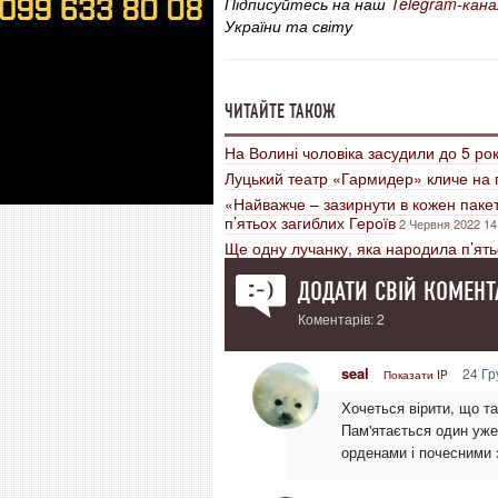
Підписуйтесь на наш
Telegram-кана
України та світу
ЧИТАЙТЕ ТАКОЖ
На Волині чоловіка засудили до 5 рок
Луцький театр «Гармидер» кличе на п
«Найважче – зазирнути в кожен пакет
п’ятьох загиблих Героїв
2 Червня 2022 14
Ще одну лучанку, яка народила п’ять
ДОДАТИ СВІЙ КОМЕНТ
Коментарів: 2
seal
24 Гр
Показати IP
Хочеться вірити, що та
Пам'ятається один уже 
орденами і почесними 