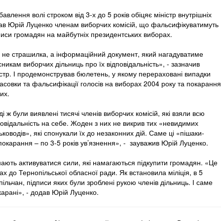
бавлення волі строком від 3-х до 5 років обіцяє міністр внутрішніх
ав Юрій Луценко членам виборчих комісій, що фальсифікуватимуть
писи громадян на майбутніх президентських виборах.
 не страшилка, а інформаційний документ, який нагадуватиме
сникам виборчих дільниць про їх відповідальність», - зазначив
істр. І продемонстрував бюлетень, у якому перераховані випадки
тасовки та фальсифікації голосів на виборах 2004 року та покарання
их.
ді ж були виявлені тисячі членів виборчих комісій, які взяли всю
повідальність на себе. Жоден з них не викрив тих «невидимих
ьководів», які спонукали їх до незаконних дій. Саме ці «пішаки-
окарання – по 3-5 років ув’язнення», - зауважив Юрій Луценко.
нають активуватися сили, які намагаються підкупити громадян. «Це
х до Тернопільської обласної ради. Як встановила міліція, в 5
ільчан, підписи яких були зроблені рукою членів дільниць. І саме
окарані», - додав Юрій Луценко.