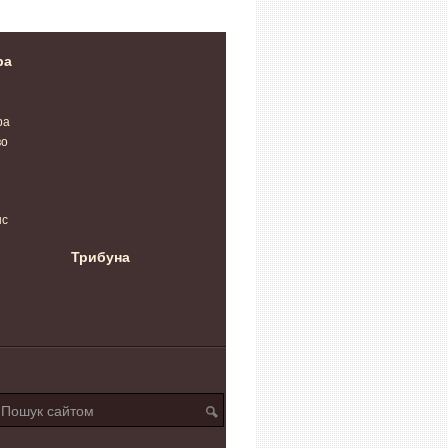
ра
ра
во
нс
Трибуна