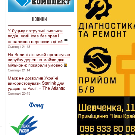
НОВИНИ
У Луцьку патрульні виявили
водія, який їхав без прав і
неналежно перевозив дітей
Сьогодні 21:43
На Волині лісничий організував
вирубку дерев на майже два
мільйони: покарали умовно
Сьогодні 21:14
Маск не дозволив Україні
використовувати Starlink для
ударів по Росії, – The Atlantic
Сьогодні 20:45