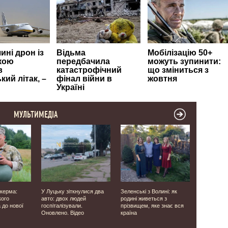
МУЛЬТИМЕДІА
 керма:
У Луцьку зіткнулися два
Зеленські з Волині: як
У Ковелі 
кого
авто: двох людей
родині живеться з
морпіхом 
 до нової
госпіталізували.
прізвищем, яке знає вся
Нечипорук
Оновлено. Відео
країна
місяців в