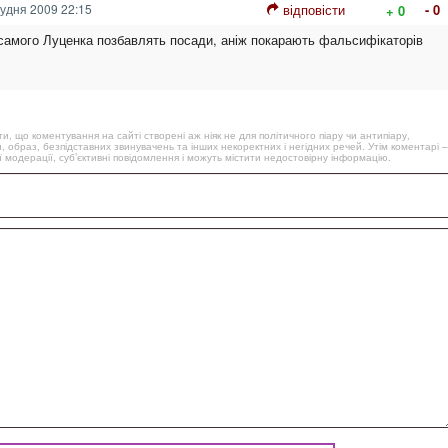
удня 2009 22:15
відповісти
- 0
+ 0
самого Луценка позбавлять посади, аніж покарають фальсифікаторів
, що коментування на сайті створені аж ніяк не для політичного піару чи антипіару,
, образ, безпідставних звинувачень та інших некоректних і негідних речей. Утім коментарі –
 модерації, суб’єктивні повідомлення і можуть містити недостовірну інформацію.