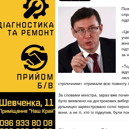
Поз
спр
під
«Це
уча
мін
під
за н
«То
від
лял
стрілочники» отримали всю повноту п
За словами міністра, зараз вже почи
було виявлено на дострокових вибора
дільницях зареєстровано сотні терноп
вони, а не ті, хто їх підкупив, були п