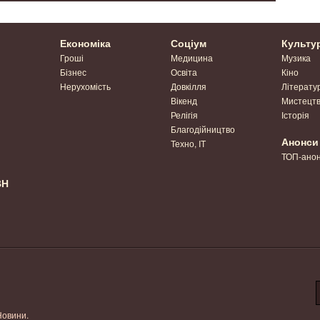
Економіка
Соціум
Культу
Гроші
Медицина
Музика
Бізнес
Освіта
Кіно
Нерухомість
Довкілля
Літерату
Вікенд
Мистецт
Релігія
Історія
Благодійництво
Анонси
Техно, IT
ТОП-ано
ВН
Новини.