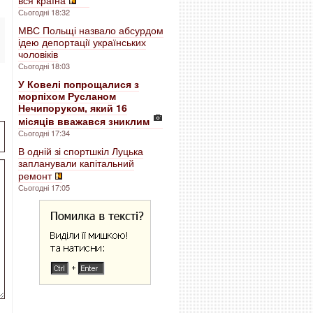
вся країна
Сьогодні 18:32
МВС Польщі назвало абсурдом
ідею депортації українських
чоловіків
Сьогодні 18:03
У Ковелі попрощалися з
морпіхом Русланом
Нечипоруком, який 16
місяців вважався зниклим
Сьогодні 17:34
В одній зі спортшкіл Луцька
запланували капітальний
ремонт
Сьогодні 17:05