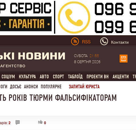
RSS
Контакти
СУБОТА
21:55
8 СЕРПНЯ 2026
СОЦІУМ
КУЛЬТУРА
АВТО
СПОРТ
ТАБЛОЇД
ПРОЕКТИ ВН
АКЦЕНТИ
Т
ЛОГИ
ДОСЬЄ
АНОНСИ
ПОПУЛЯРНЕ
ЗАПИТАЙ ЮРИСТА
ЯТЬ РОКІВ ТЮРМИ ФАЛЬСИФІКАТОРАМ
арів:
2
0