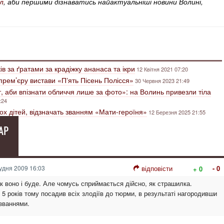
л
, аби першими дізнаватись найактуальніші новини Волині,
ів за ґратами за крадіжку ананаса та ікри
12 Квітня 2021 07:20
рем’єру вистави «Пʼять Пісень Полісся»
30 Червня 2023 21:49
, аби впізнати обличчя лише за фото»: на Волинь привезли тіла
:24
ох дітей, відзначать званням «Мати-героїня»
12 Березня 2025 21:55
АР
удня 2009 16:03
відповісти
- 0
+ 0
к воно і буде. Але чомусь сприймається дійсно, як страшилка.
5 років тому посадив всіх злодіїв до тюрми, в результаті нагородивши
званнями.