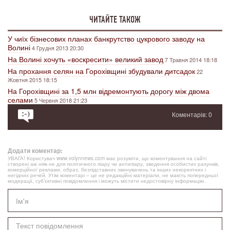
ЧИТАЙТЕ ТАКОЖ
У чиїх бізнесових планах банкрутство цукрового заводу на
Волині
4 Грудня 2013 20:30
На Волині хочуть «воскресити» великий завод
7 Травня 2014 18:18
На прохання селян на Горохівщині збудували дитсадок
22
Жовтня 2015 18:15
На Горохівщині за 1,5 млн відремонтують дорогу між двома
селами
5 Червня 2018 21:23
Коментарів: 0
Додати коментар:
УВАГА! Користувач www.volynnews.com має розуміти, що коментування на сайті
створені аж ніяк не для політичного піару чи антипіару, зведення особистих рахунків,
комерційної реклами, образ, безпідставних звинувачень та інших некоректних і
негідних речей. Утім коментарі – це не редакційні матеріали, не мають попередньої
модерації, суб’єктивні повідомлення і можуть містити недостовірну інформацію.