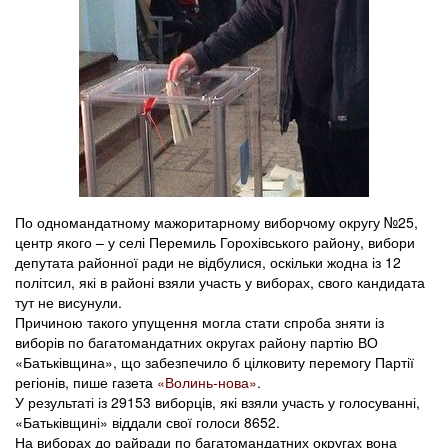
По одномандатному мажоритарному виборчому округу №25,
центр якого – у селі Перемиль Горохівського району, вибори
депутата районної ради не відбулися, оскільки жодна із 12
політсил, які в районі взяли участь у виборах, свого кандидата
тут не висунули.
Причиною такого упущення могла стати спроба зняти із
виборів по багатомандатних округах району партію ВО
«Батьківщина», що забезпечило б цілковиту перемогу Партії
регіонів, пише газета
«Волинь-нова»
.
У результаті із 29153 виборців, які взяли участь у голосуванні,
«Батьківщині» віддали свої голоси 8652.
На виборах до райради по багатомандатних округах вона