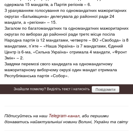
одержала 15 мандатів, а Партія регіонів – 6.
З урахуванням голосування по одномандатних мажоритарних
округах «Батьківщина» делегувала до районної ради 24
мандати, а «регіони» – 15.
Загалом по багатомандатних та одномандатних мажоритарних
округах по виборах до районної ради третє місце посіла
Народна партія із 12 мандатами, четверте – ВО «Свобода» із 8
мандатами, п’яте – «Наша Україна» із 7 мандатами, Єдиний
Центр із 6-ма, «Сильна Україна» отримала 4 мандати, «Фронт
Змін» – 2.
Завдяки перемозі свого кандидата на одномандатному
мажоритарному виборчому окрузі один мандат отримала
Республіканська партія «Собор».
Знайшли помилку? Виділіть текст і натисніть
Повідомити
Підписуйтесь на наш
Telegram-канал
, аби першими
дізнаватись найактуальніші новини Волині, України та світу