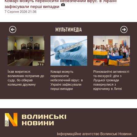
Комарі можуть переносити небезпечний вірус: в Україні
зафіксували перші випадки
7 Серпня 2026 21:36
МУЛЬТИМЕДІА
Їхав миритися:
Комарі можуть
Різноманітні активності
волинянин потрапив до
переносити
та екскурсії: діти з
суду, бо обікрав
небезпечний вірус: в
Луцької громади
колишню дружину
Україні зафіксували
повернулися з
перші випадки
відпочинку в Литві
у
Інформаційне агентство Волинські Новини.