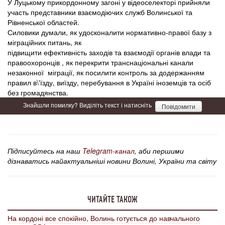
У Луцькому прикордонному загоні у відеоселекторі прийняли
участь представники взаємодіючих служб Волинської та
Рівненської областей.
Силовики думали, як удосконалити нормативно-правої базу з
міграційних питань, як
підвищити ефективність заходів та взаємодії органів влади та
правоохоронців , як перекрити транснаціональні канали
незаконної міграції, як посилити контроль за додержанням
правил в\'їзду, виїзду, перебування в Україні іноземців та осіб
без громадянства.
Знайшли помилку? Виділіть текст і натисніть
Повідомити
Підписуйтесь на наш
Telegram-канал
, аби першими
дізнаватись найактуальніші новини Волині, України та світу
ЧИТАЙТЕ ТАКОЖ
На кордоні все спокійно, Волинь готується до навчального