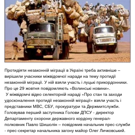
Протидіяти незаконній міграції в Україні треба активніше –
вирішили учасники міжвідомчої наради на тему протидії
незаконній міграції. У ній взяли участь і луцькі прикордонники.
Про це 29 жовтня повідомляють «Волинські новини».
У міжвідомчі відео селекторній нараді «Про стан та заходи
удосконалення протидії незаконній міграції» взяли участь і
представники МВС, СБУ, прокуратури та Держмитслужби.
Головував перший заступника Голови ДПСУ - директор
Департаменту охорони державного кордону генерал-
полковник Павло Шишолін – повідомив начальник прес-служби
- прес-секретар начальника загону майор Олег Личковський.