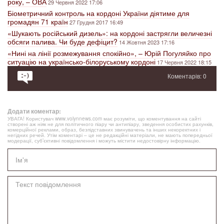
року, – ОВА
29 Червня 2022 17:06
Біометричний контроль на кордоні України діятиме для
громадян 71 країн
27 Грудня 2017 16:49
«Шукають російський дизель»: на кордоні застрягли величезні
обсяги палива. Чи буде дефіцит?
14 Жовтня 2023 17:16
«Нині на лінії розмежування спокійно», – Юрій Погуляйко про
ситуацію на українсько-білоруському кордоні
17 Червня 2022 18:15
Коментарів: 0
Додати коментар:
УВАГА! Користувач www.volynnews.com має розуміти, що коментування на сайті
створені аж ніяк не для політичного піару чи антипіару, зведення особистих рахунків,
комерційної реклами, образ, безпідставних звинувачень та інших некоректних і
негідних речей. Утім коментарі – це не редакційні матеріали, не мають попередньої
модерації, суб’єктивні повідомлення і можуть містити недостовірну інформацію.