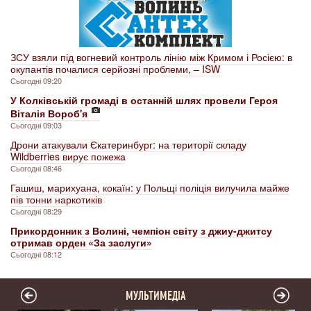
ЗСУ взяли під вогневий контроль лінію між Кримом і Росією: в
окупантів почалися серйозні проблеми, – ISW
Сьогодні 09:20
У Колківській громаді в останній шлях провели Героя
Віталія Вороб'я
Сьогодні 09:03
Дрони атакували Єкатеринбург: на території складу
Wildberries вирує пожежа
Сьогодні 08:46
Гашиш, марихуана, кокаїн: у Польщі поліція вилучила майже
пів тонни наркотиків
Сьогодні 08:29
Прикордонник з Волині, чемпіон світу з джиу-джитсу
отримав орден «За заслуги»
Сьогодні 08:12
МУЛЬТИМЕДІА