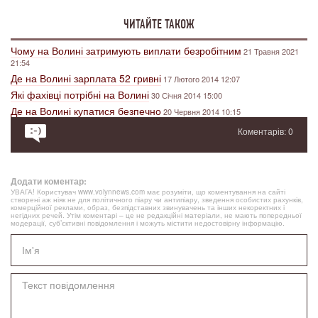
ЧИТАЙТЕ ТАКОЖ
Чому на Волині затримують виплати безробітним
21 Травня 2021
21:54
Де на Волині зарплата 52 гривні
17 Лютого 2014 12:07
Які фахівці потрібні на Волині
30 Січня 2014 15:00
Де на Волині купатися безпечно
20 Червня 2014 10:15
Коментарів: 0
Додати коментар:
УВАГА! Користувач www.volynnews.com має розуміти, що коментування на сайті
створені аж ніяк не для політичного піару чи антипіару, зведення особистих рахунків,
комерційної реклами, образ, безпідставних звинувачень та інших некоректних і
негідних речей. Утім коментарі – це не редакційні матеріали, не мають попередньої
модерації, суб’єктивні повідомлення і можуть містити недостовірну інформацію.