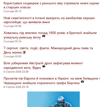
Користувачі соцмереж з раннього віку отримали нижчі оцінки
в старших класах
Сьогодні 06:15
Нові скам'янілості в Іспанії вказують на канібалізм перших
європейців: що виявили вчені
Сьогодні 00:36
Ховалась під землею понад 1600 років: в Британії знайшли
унікальну римську віллу
Сьогодні 00:16
7 серпня: свята, події, факти. Міжнародний день пива та
День маяка
Сьогодні 00:00
Біля узбережжя Австралії дрон зафіксував момент
народження кита. Відео
6 Серпня 2026 23:38
Пролетів пів Європи й опинився в Україні: на межі Київщини і
Черкащини знайшли пораненого грифа Берліна
6 Серпня 2026 23:18