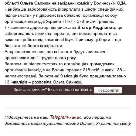
області
Ольга Сахнюк
на засіданні комісії у Волинській ОДА.
Найбільша заборгованість із зарплати з шести специфічних
підприємств - у підприємства обласної організації союзу
організацій інвалідів України «Пік» - 578 тисяч гривень.
Як запевнив директор підприємства
Віктор Андріанов
, ця
заборгованість виникла через те, що немає проплати за
виконані роботи від клієнтів «Піку». Причому ці борги – ще
більші аніж борги із зарплати.
Андріанов запевнив, що всі кошти будуть виплачені
працівникам до 1 грудня цього року.
Загалом на підприємствах та організаціях громадських
організацій інвалідів на Волині працює 218 осіб, з яких 138 –
неповносправні. За останні 9 місяців було працевлаштовано
13 інвалідів – розповіла Ольга Сахнюк.
Знайшли помилку? Виділіть текст і натисніть
Повідомити
Підписуйтесь на наш
Telegram-канал
, аби першими
дізнаватись найактуальніші новини Волині, України та світу