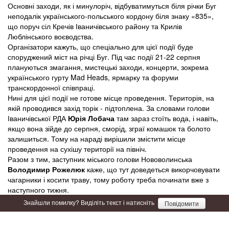
Основні заходи, як і минулоріч, відбуватимуться біля річки Буг
неподалік українського-польського кордону біля знаку «835»,
що поруч сіл Кречів Іваничівського району та Крилів
Люблінського воєводства.
Організатори кажуть, що спеціально для цієї події буде
споруджений міст на річці Буг. Під час події 21-22 серпня
плануються змагання, мистецькі заходи, концерти, зокрема
українського гурту Mad Heads, ярмарку та форуми
транскордонної співпраці.
Нині для цієї події не готове місце проведення. Територія, на
якій проводився захід торік - підтоплена. За словами голови
Іваничівської РДА
Юрія Лобача
там зараз стоїть вода, і навіть,
якщо вона зійде до серпня, сморід, зграї комашок та болото
залишиться. Тому на нараді вирішили змістити місце
проведення на сухішу території на північ.
Разом з тим, заступник міського голови Нововолинська
Володимир Рожелюк
каже, що тут доведеться викорчовувати
чагарники і косити траву, тому роботу треба починати вже з
наступного тижня.
Знайшли помилку? Виділіть текст і натисніть
Повідомити