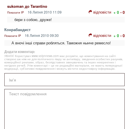
sukoman до Tarantino
відповісти
16 Липня 2010 11:09
+ 0
- 0
Показати IP
бери з собою, друже!
Конрабандист
відповісти
16 Липня 2010 09:30
+ 0
- 0
Показати IP
А вночі інші справи робляться. Таможня нынче ремесло!
Додати коментар:
УВАГА! Користувач www.volynnews.com має розуміти, що коментування на сайті
створені аж ніяк не для політичного піару чи антипіару, зведення особистих рахунків,
комерційної реклами, образ, безпідставних звинувачень та інших некоректних і
негідних речей. Утім коментарі – це не редакційні матеріали, не мають попередньої
модерації, суб’єктивні повідомлення і можуть містити недостовірну інформацію.