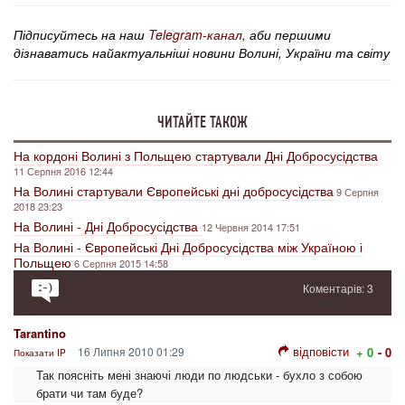
Підписуйтесь на наш
Telegram-канал
, аби першими
дізнаватись найактуальніші новини Волині, України та світу
ЧИТАЙТЕ ТАКОЖ
На кордоні Волині з Польщею стартували Дні Добросусідства
11 Серпня 2016 12:44
На Волині стартували Європейські дні добросусідства
9 Серпня
2018 23:23
На Волині - Дні Добросусідства
12 Червня 2014 17:51
На Волині - Європейські Дні Добросусідства між Україною і
Польщею
6 Серпня 2015 14:58
Коментарів: 3
Tarantino
відповісти
16 Липня 2010 01:29
+ 0
- 0
Показати IP
Так поясніть мені знаючі люди по людськи - бухло з собою
брати чи там буде?