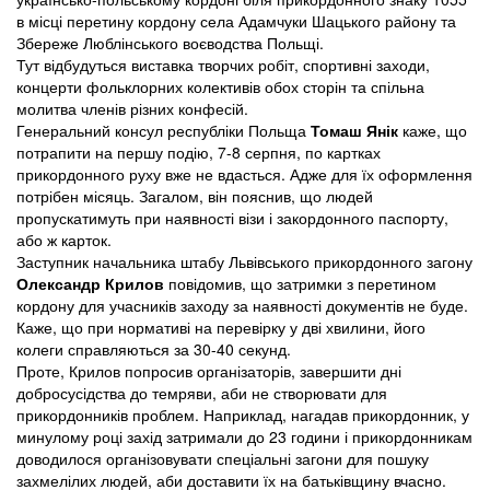
в місці перетину кордону села Адамчуки Шацького району та
Збереже Люблінського воєводства Польщі.
Тут відбудуться виставка творчих робіт, спортивні заходи,
концерти фольклорних колективів обох сторін та спільна
молитва членів різних конфесій.
Генеральний консул республіки Польща
Томаш Янік
каже, що
потрапити на першу подію, 7-8 серпня, по картках
прикордонного руху вже не вдасться. Адже для їх оформлення
потрібен місяць. Загалом, він пояснив, що людей
пропускатимуть при наявності візи і закордонного паспорту,
або ж карток.
Заступник начальника штабу Львівського прикордонного загону
Олександр Крилов
повідомив, що затримки з перетином
кордону для учасників заходу за наявності документів не буде.
Каже, що при нормативі на перевірку у дві хвилини, його
колеги справляються за 30-40 секунд.
Проте, Крилов попросив організаторів, завершити дні
добросусідства до темряви, аби не створювати для
прикордонників проблем. Наприклад, нагадав прикордонник, у
минулому році захід затримали до 23 години і прикордонникам
доводилося організовувати спеціальні загони для пошуку
захмелілих людей, аби доставити їх на батьківщину вчасно.