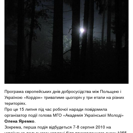
Програма європейських днів добросусідства між Польщею і
Україною «Кордон» триватиме цьогоріч у три етапи на різних
територіях.
Про це 15 липня під час робочої наради повідомила
організатор події голова МГО «Академія Української Молоді»
Олена Яремко
.
Зокрема, перша подія відбудеться 7-8 серпня 2010 на
українсько-польському кордоні біля прикордонного знаку 1055