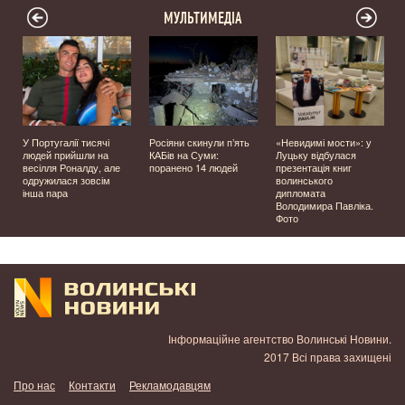
МУЛЬТИМЕДІА
У Португалії тисячі
Росіяни скинули п’ять
«Невидимі мости»: у
людей прийшли на
КАБів на Суми:
Луцьку відбулася
весілля Роналду, але
поранено 14 людей
презентація книг
одружилася зовсім
волинського
інша пара
дипломата
Володимира Павліка.
Фото
Інформаційне агентство Волинські Новини.
2017 Всі права захищені
Про нас
Контакти
Рекламодавцям