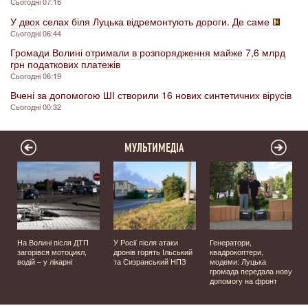
Сьогодні 07:16
У двох селах біля Луцька відремонтують дороги. Де саме
Сьогодні 06:44
Громади Волині отримали в розпорядження майже 7,6 млрд
грн податкових платежів
Сьогодні 06:19
Вчені за допомогою ШІ створили 16 нових синтетичних вірусів
Сьогодні 00:32
МУЛЬТИМЕДІА
На Волині після ДТП
У Росії після атаки
Генератори,
загорівся мотоцикл,
дронів горять Ільський
квадрокоптери,
водій – у лікарні
та Сизранський НПЗ
модеми: Луцька
громада передала нову
у
допомогу на фронт