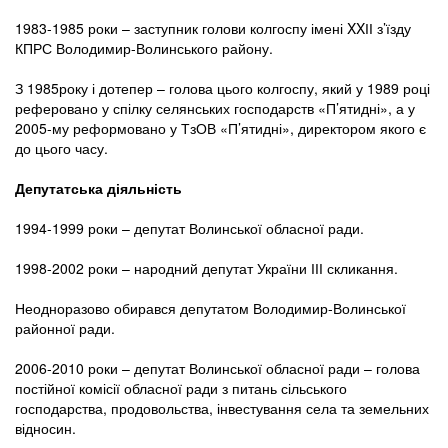
1983-1985 роки – заступник голови колгоспу імені XXІІ з’їзду
КПРС Володимир-Волинського району.
З 1985року і дотепер – голова цього колгоспу, який у 1989 році
реферовано у спілку селянських господарств «П’ятидні», а у
2005-му реформовано у ТзОВ «П’ятидні», директором якого є
до цього часу.
Депутатська діяльність
1994-1999 роки – депутат Волинської обласної ради.
1998-2002 роки – народний депутат України ІІІ скликання.
Неодноразово обирався депутатом Володимир-Волинської
районної ради.
2006-2010 роки – депутат Волинської обласної ради – голова
постійної комісії обласної ради з питань сільського
господарства, продовольства, інвестування села та земельних
відносин.