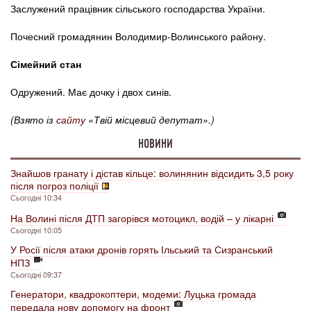
Заслужений працівник сільського господарства України.
Почесний громадянин Володимир-Волинського району.
Сімейний стан
Одружений. Має дочку і двох синів.
(Взято із
сайту
«Твій місцевий депутат».)
НОВИНИ
Знайшов гранату і дістав кільце: волинянин відсидить 3,5 року
після погроз поліції
Сьогодні 10:34
На Волині після ДТП загорівся мотоцикл, водій – у лікарні
Сьогодні 10:05
У Росії після атаки дронів горять Ільський та Сизранський
НПЗ
Сьогодні 09:37
Генератори, квадрокоптери, модеми: Луцька громада
передала нову допомогу на фронт