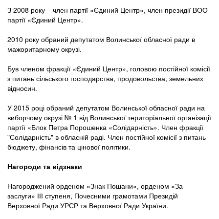
З 2008 року – член партії «Єдиний Центр», член президії ВОО
партії «Єдиний Центр».
2010 року обраний депутатом Волинської обласної ради в
мажоритарному окрузі.
Був членом фракції «Єдиний Центр», головою постійної комісії
з питань сільського господарства, продовольства, земельних
відносин.
У 2015 році обраний депутатом Волинської обласної ради на
виборчому окрузі № 1 від Волинської територіальної організації
партії «Блок Петра Порошенка «Солідарність». Член фракції
"Солідарність" в обласній раді. Член постійної комісії з питань
бюджету, фінансів та цінової політики.
Нагороди та відзнаки
Нагороджений орденом «Знак Пошани», орденом «За
заслуги» ІІІ ступеня, Почесними грамотами Президій
Верховної Ради УРСР та Верховної Ради України.