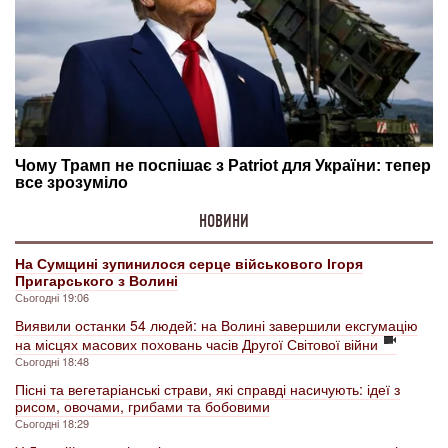
НОВИНИ
На Сумщині зупинилося серце військового Ігоря
Пригарського з Волині
Сьогодні 19:06
Виявили останки 54 людей: на Волині завершили ексгумацію
на місцях масових поховань часів Другої Світової війни
Сьогодні 18:48
Пісні та вегетаріанські страви, які справді насичують: ідеї з
рисом, овочами, грибами та бобовими
Сьогодні 18:29