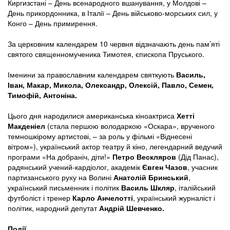
Киргизстані – День всенародного вшанування, у Молдові –
День прикордонника, в Італії – День військово-морських сил, у
Конго – День примирення.
За церковним календарем 10 червня відзначають день пам’яті
святого священномученика Тимотея, єпископа Пруського.
Іменини за православним календарем святкують
Василь,
Іван, Макар, Микола, Олександр, Олексій, Павло, Семен,
Тимофій, Антоніна.
Цього дня народилися американська кіноактриса
Хетті
Макденіел
(стала першою володаркою «Оскара», врученого
темношкірому артистові, – за роль у фільмі «Віднесені
вітром»), український актор театру й кіно, легендарний ведучий
програми «На добраніч, діти!»
Петро Вескляров
(Дід Панас),
радянський учений-кардіолог, академік
Євген Чазов
, учасник
партизанського руху на Волині
Анатолій Бринський
,
український письменник і політик
Василь Шкляр
, італійський
футболіст і тренер
Карло Анчелотті
, український журналіст і
політик, народний депутат
Андрій Шевченко.
Події