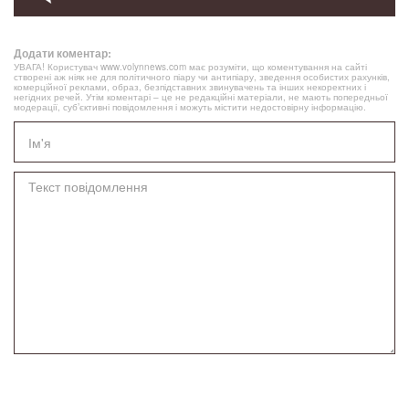
Додати коментар:
УВАГА! Користувач www.volynnews.com має розуміти, що коментування на сайті
створені аж ніяк не для політичного піару чи антипіару, зведення особистих рахунків,
комерційної реклами, образ, безпідставних звинувачень та інших некоректних і
негідних речей. Утім коментарі – це не редакційні матеріали, не мають попередньої
модерації, суб’єктивні повідомлення і можуть містити недостовірну інформацію.