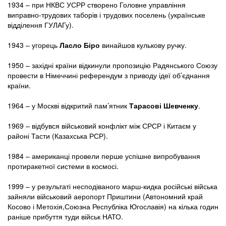
1934 – при НКВС УСРР створено Головне управління
виправно-трудових таборів і трудових поселень (українське
відділення ГУЛАГу).
1943 – угорець
Ласло Біро
винайшов кулькову ручку.
1950 – західні країни відкинули пропозицію Радянського Союзу
провести в Німеччині референдум з приводу ідеї об’єднання
країни.
1964 – у Москві відкритий пам’ятник
Тарасові Шевченку
.
1969 – відбувся військовий конфлікт між СРСР і Китаєм у
районі Тасти (Казахська РСР).
1984 – американці провели перше успішне випробування
протиракетної системи в космосі.
1999 – у результаті несподіваного марш-кидка російські війська
зайняли військовий аеропорт Приштини (Автономний край
Косово і Метохія,Союзна Республіка Югославія) на кілька годин
раніше прибуття туди військ НАТО.