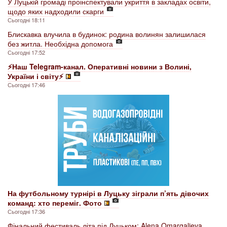
У Луцькій громаді проінспектували укриття в закладах освіти,
щодо яких надходили скарги
Сьогодні 18:11
Блискавка влучила в будинок: родина волинян залишилася
без житла. Необхідна допомога
Сьогодні 17:52
⚡️Наш Telegram-канал. Оперативні новини з Волині,
України і світу⚡️
Сьогодні 17:46
На футбольному турнірі в Луцьку зіграли п’ять дівочих
команд: хто переміг. Фото
Сьогодні 17:36
Фінальний фестиваль літа під Луцьком: Alena Omargalieva,