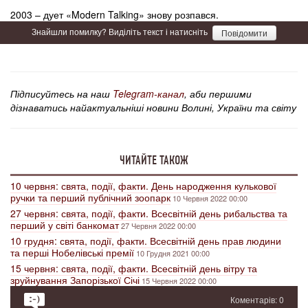
2003 – дует «Modern Talking» знову розпався.
Знайшли помилку? Виділіть текст і натисніть
Повідомити
Підписуйтесь на наш
Telegram-канал
, аби першими
дізнаватись найактуальніші новини Волині, України та світу
ЧИТАЙТЕ ТАКОЖ
10 червня: свята, події, факти. День народження кулькової
ручки та перший публічний зоопарк
10 Червня 2022 00:00
27 червня: свята, події, факти. Всесвітній день рибальства та
перший у світі банкомат
27 Червня 2022 00:00
10 грудня: свята, події, факти. Всесвітній день прав людини
та перші Нобелівські премії
10 Грудня 2021 00:00
15 червня: свята, події, факти. Всесвітній день вітру та
зруйнування Запорізької Січі
15 Червня 2022 00:00
Коментарів: 0