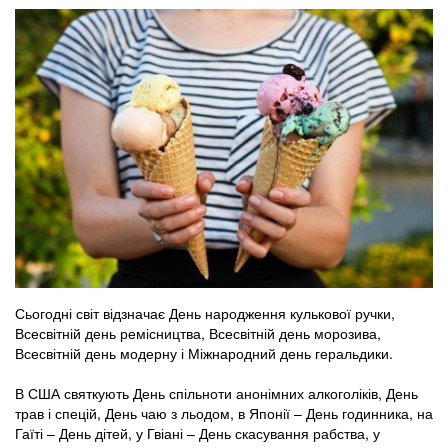
Сьогодні світ відзначає День народження кулькової ручки,
Всесвітній день ремісництва, Всесвітній день морозива,
Всесвітній день модерну і Міжнародний день геральдики.
В США святкують День спільноти анонімних алкоголіків, День
трав і спецій, День чаю з льодом, в Японії – День годинника, на
Гаїті – День дітей, у Гвіані – День скасування рабства, у