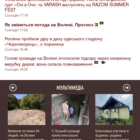
гурт «Очі в Очі» та VARASH виступлять на RAZOM SUMMER
FEST
Сьогодні 17:19
Як зміниться погода на Волині. Прогноз
Сьогодні 17:02
Росіяни пробили діру в даху одеського стадіону
«Чорноморець», є поранена
Сьогодні 16:46
Голові громади на Волині оголосили підозру через незаконну
вирубку дерев: вона склала повноваження
Сьогодні 16:30
МУЛЬТИМЕДІА
Виявили останки 54
У Луцькій громаді
Блискавка влучила в
людей: на Волині
проінспектували
будинок: родина
завершили ексгумацію
укриття в закладах
волинян залишилася