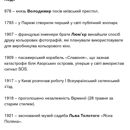
978 – князь
Володимир
посів київський престол.
1793 – у Парижі створили перший у світі публічний зоопарк.
1907 – французькі інженери брати
Люм’єр
винайшли спосіб
друку кольорових фотографій, які планували використовувати
для виробництва кольорового кіно.
1909 – пасажирський корабель «Славонія», що зазнав
катастрофи біля Азорських островів, уперше у світі використав
сигнал SOS.
1917 – у Києві розпочав роботу I Всеукраїнський селянський
з’їзд.
1918 – проголошено незалежність Вірменії (28 травня за
старим стилем).
1921 – заснований музей-садиба
Льва Толстого
«Ясна
Поляна».