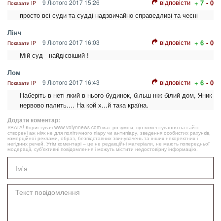
відповісти
9 Лютого 2017 15:26
+ 7
- 0
Показати IP
просто всі суди та судді надзвичайно справедливі та чесні
Лінч
відповісти
9 Лютого 2017 16:03
+ 6
- 0
Показати IP
Мій суд - найдієвіший !
Лом
відповісти
9 Лютого 2017 16:43
+ 6
- 0
Показати IP
Наберіть в неті який в нього будинок, більш ніж білий дом, Яник
нервово палить.... На кой х...й така країна.
Додати коментар:
УВАГА! Користувач www.volynnews.com має розуміти, що коментування на сайті
створені аж ніяк не для політичного піару чи антипіару, зведення особистих рахунків,
комерційної реклами, образ, безпідставних звинувачень та інших некоректних і
негідних речей. Утім коментарі – це не редакційні матеріали, не мають попередньої
модерації, суб’єктивні повідомлення і можуть містити недостовірну інформацію.