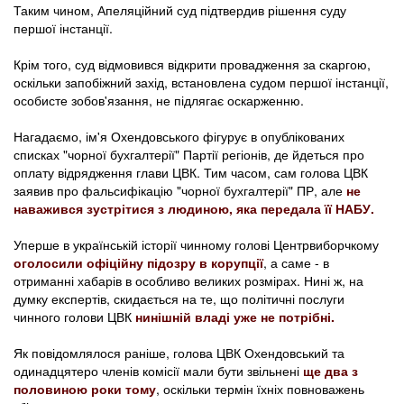
Таким чином, Апеляційний суд підтвердив рішення суду
першої інстанції.
Крім того, суд відмовився відкрити провадження за скаргою,
оскільки запобіжний захід, встановлена судом першої інстанції,
особисте зобов'язання, не підлягає оскарженню.
Нагадаємо, ім'я Охендовського фігурує в опублікованих
списках "чорної бухгалтерії" Партії регіонів, де йдеться про
оплату відрядження глави ЦВК. Тим часом, сам голова ЦВК
заявив про фальсифікацію "чорної бухгалтерії" ПР, але
не
наважився зустрітися з людиною, яка передала її НАБУ.
Уперше в українській історії чинному голові Центрвиборчкому
оголосили офіційну підозру в корупції
, а саме - в
отриманні хабарів в особливо великих розмірах. Нині ж, на
думку експертів, скидається на те, що політичні послуги
чинного голови ЦВК
нинішній владі уже не потрібні.
Як повідомлялося раніше, голова ЦВК Охендовський та
одинадцятеро членів комісії мали бути звільнені
ще два з
половиною роки тому
, оскільки термін їхніх повноважень