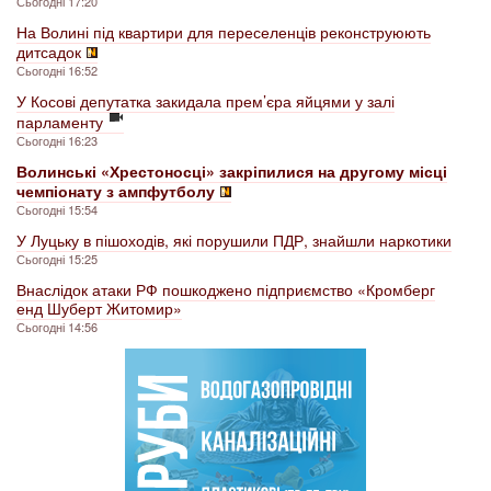
Сьогодні 17:20
На Волині під квартири для переселенців реконструюють
дитсадок
Сьогодні 16:52
У Косові депутатка закидала прем’єра яйцями у залі
парламенту
Сьогодні 16:23
Волинські «Хрестоносці» закріпилися на другому місці
чемпіонату з ампфутболу
Сьогодні 15:54
У Луцьку в пішоходів, які порушили ПДР, знайшли наркотики
Сьогодні 15:25
Внаслідок атаки РФ пошкоджено підприємство «Кромберг
енд Шуберт Житомир»
Сьогодні 14:56