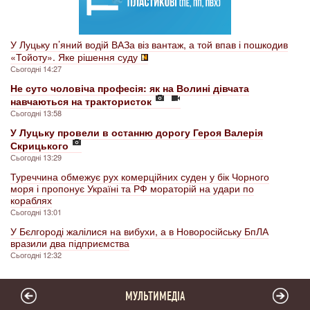
У Луцьку п’яний водій ВАЗа віз вантаж, а той впав і пошкодив
«Тойоту». Яке рішення суду
Сьогодні 14:27
Не суто чоловіча професія: як на Волині дівчата
навчаються на трактористок
Сьогодні 13:58
У Луцьку провели в останню дорогу Героя Валерія
Скрицького
Сьогодні 13:29
Туреччина обмежує рух комерційних суден у бік Чорного
моря і пропонує Україні та РФ мораторій на удари по
кораблях
Сьогодні 13:01
У Бєлгороді жалілися на вибухи, а в Новоросійську БпЛА
вразили два підприємства
Сьогодні 12:32
МУЛЬТИМЕДІА