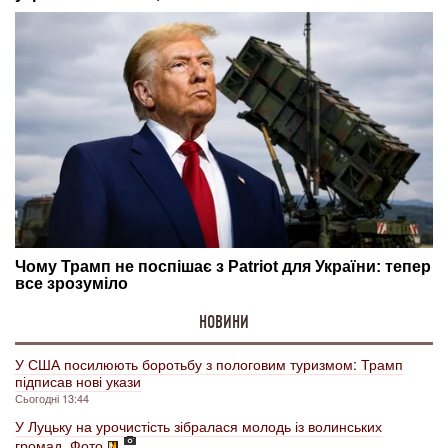
НОВИНИ
У США посилюють боротьбу з пологовим туризмом: Трамп
підписав нові укази
Сьогодні 13:44
У Луцьку на урочистість зібралася молодь із волинських
громад. Фото