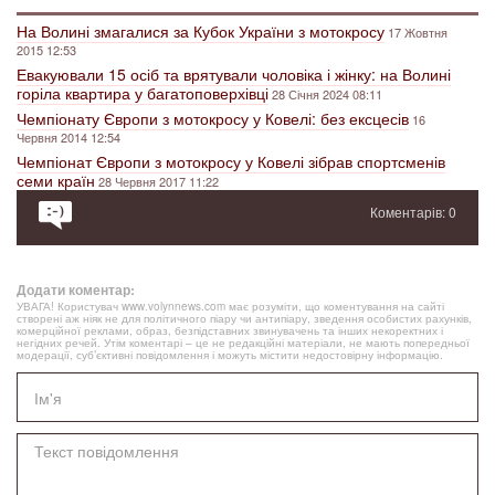
На Волині змагалися за Кубок України з мотокросу
17 Жовтня
2015 12:53
Евакуювали 15 осіб та врятували чоловіка і жінку: на Волині
горіла квартира у багатоповерхівці
28 Січня 2024 08:11
Чемпіонату Європи з мотокросу у Ковелі: без ексцесів
16
Червня 2014 12:54
Чемпіонат Європи з мотокросу у Ковелі зібрав спортсменів
семи країн
28 Червня 2017 11:22
Коментарів: 0
Додати коментар:
УВАГА! Користувач www.volynnews.com має розуміти, що коментування на сайті
створені аж ніяк не для політичного піару чи антипіару, зведення особистих рахунків,
комерційної реклами, образ, безпідставних звинувачень та інших некоректних і
негідних речей. Утім коментарі – це не редакційні матеріали, не мають попередньої
модерації, суб’єктивні повідомлення і можуть містити недостовірну інформацію.