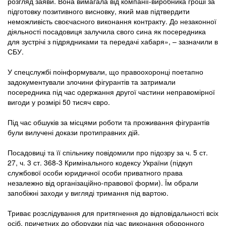
розгляд заяви. Вона вимагала від компанії-виробника гроші за
підготовку позитивного висновку, який мав підтвердити
неможливість своєчасного виконання контракту. До незаконної
діяльності посадовиця залучила свого сина як посередника
для зустрічі з підрядниками та передачі хабаря», – зазначили в
СБУ.
У спецслужбі поінформували, що правоохоронці поетапно
задокументували злочини фігурантів та затримали
посередника під час одержання другої частини неправомірної
вигоди у розмірі 50 тисяч євро.
Під час обшуків за місцями роботи та проживання фігурантів
були вилучені докази протиправних дій.
Посадовиці та її спільнику повідомили про підозру за ч. 5 ст.
27, ч. 3 ст. 368-3 Кримінального кодексу України (підкуп
службової особи юридичної особи приватного права
незалежно від організаційно-правової форми). Їм обрали
запобіжні заходи у вигляді тримання під вартою.
Триває розслідування для притягнення до відповідальності всіх
осіб, причетних до оборудки під час виконання оборонного