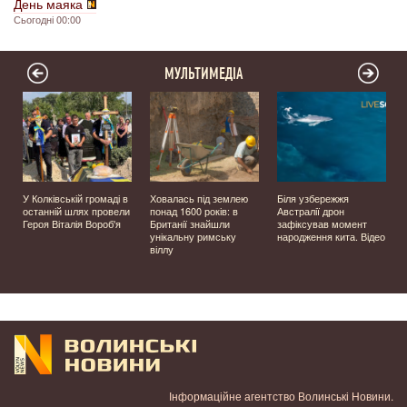
День маяка
Сьогодні 00:00
МУЛЬТИМЕДІА
У Колківській громаді в
Ховалась під землею
Біля узбережжя
останній шлях провели
понад 1600 років: в
Австралії дрон
Героя Віталія Вороб'я
Британії знайшли
зафіксував момент
унікальну римську
народження кита. Відео
віллу
Інформаційне агентство Волинські Новини.