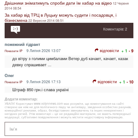
Даішники зніматимуть спроби дати їм хабар на відео
12 Червня
2014 08:54
За хабар від ТРЦ в Луцьку можуть судити і посадовця, і
бізнесмена
22 Вересня 2014 08:51
Коментарів: 2
пожежний гідрант
відповісти
9 Липня 2026 13:07
+ 1
- 9
Показати IP
до вiтру з голими цимбалами Ветер дуб качает, качает, казак
девку спрашивает ...
Олег
відповісти
9 Липня 2026 17:13
+ 1
- 10
Показати IP
Штраф 850 грн.і слава україні
Додати коментар:
УВАГА! Користувач www.volynnews.com має розуміти, що коментування на сайті
створені аж ніяк не для політичного піару чи антипіару, зведення особистих рахунків,
комерційної реклами, образ, безпідставних звинувачень та інших некоректних і
негідних речей. Утім коментарі – це не редакційні матеріали, не мають попередньої
модерації, суб’єктивні повідомлення і можуть містити недостовірну інформацію.