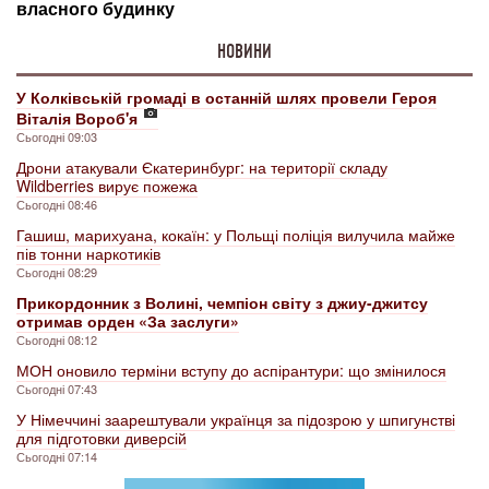
НОВИНИ
У Колківській громаді в останній шлях провели Героя
Віталія Вороб'я
Сьогодні 09:03
Дрони атакували Єкатеринбург: на території складу
Wildberries вирує пожежа
Сьогодні 08:46
Гашиш, марихуана, кокаїн: у Польщі поліція вилучила майже
пів тонни наркотиків
Сьогодні 08:29
Прикордонник з Волині, чемпіон світу з джиу-джитсу
отримав орден «За заслуги»
Сьогодні 08:12
МОН оновило терміни вступу до аспірантури: що змінилося
Сьогодні 07:43
У Німеччині заарештували українця за підозрою у шпигунстві
для підготовки диверсій
Сьогодні 07:14