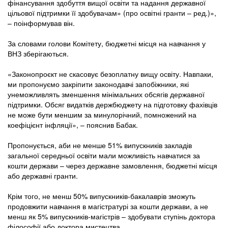
фінансування здобуття вищої освіти та надання державної
цільової підтримки її здобувачам» (про освітні гранти – ред.)»,
– поінформував він.
За словами голови Комітету, бюджетні місця на навчання у
ВНЗ зберігаються.
«Законопроєкт не скасовує безоплатну вищу освіту. Навпаки,
ми пропонуємо закріпити законодавчі запобіжники, які
унеможливлять зменшення мінімальних обсягів державної
підтримки. Обсяг видатків держбюджету на підготовку фахівців
не може бути меншим за минулорічний, помножений на
коефіцієнт інфляції», – пояснив Бабак.
Пропонується, аби не менше 51% випускників закладів
загальної середньої освіти мали можливість навчатися за
кошти держави – через державне замовлення, бюджетні місця
або державні гранти.
Крім того, не менш 50% випускників-бакалаврів зможуть
продовжити навчання в магістратурі за кошти держави, а не
менш як 5% випускників-магістрів – здобувати ступінь доктора
філософії або доктора мистецтва.