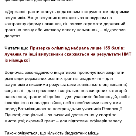
«Державні гранти стануть додатковим інструментом підтримки
вступників. Якщо вступник проходить за конкурсом на
контрактну форму навчання, він зможе отримати державний
грант на повну або часткову оплату навчання», – підкреслив
депутат.
Читати ще:
Призерка олімпіад набрала лише 155 балів:
лучанка та інші випускники скаржаться на результати НМТ
із німецької
Водночас законодавчою ініціативою пропонується закріпити
різні види державних освітніх грантів: академічні – для
вступників з високими результатами зовнішнього оцінювання;
соціальні – для вразливих і соціально незахищених категорій
населення; гранти «Героїв» – для учасників бойових дій, осіб з
інвалідністю внаслідок війни, осіб з особливими заслугами
перед Батьківщиною та постраждалих учасників Революції
Гідності; спеціальні – за визначні досягнення у спорті та
мистецтві; окремий грант – для підготовки офіцерів запасу.
Також очікується, що кількість бюджетних місць