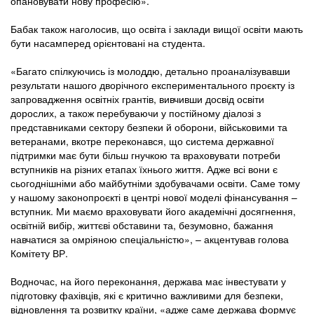
опановувати нову професію».
Бабак також наголосив, що освіта і заклади вищої освіти мають
бути насамперед орієнтовані на студента.
«Багато спілкуючись із молоддю, детально проаналізувавши
результати нашого дворічного експериментального проєкту із
запровадження освітніх грантів, вивчивши досвід освіти
дорослих, а також перебуваючи у постійному діалозі з
представниками сектору безпеки й оборони, військовими та
ветеранами, вкотре переконався, що система державної
підтримки має бути більш гнучкою та враховувати потреби
вступників на різних етапах їхнього життя. Адже всі вони є
сьогоднішніми або майбутніми здобувачами освіти. Саме тому
у нашому законопроєкті в центрі нової моделі фінансування –
вступник. Ми маємо враховувати його академічні досягнення,
освітній вибір, життєві обставини та, безумовно, бажання
навчатися за омріяною спеціальністю», – акцентував голова
Комітету ВР.
Водночас, на його переконання, держава має інвестувати у
підготовку фахівців, які є критично важливими для безпеки,
відновлення та розвитку країни, «адже саме держава формує