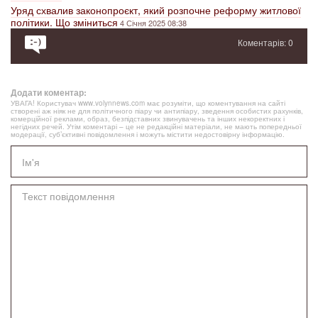
Уряд схвалив законопроєкт, який розпочне реформу житлової
політики. Що зміниться
4 Січня 2025 08:38
Коментарів: 0
Додати коментар:
УВАГА! Користувач www.volynnews.com має розуміти, що коментування на сайті
створені аж ніяк не для політичного піару чи антипіару, зведення особистих рахунків,
комерційної реклами, образ, безпідставних звинувачень та інших некоректних і
негідних речей. Утім коментарі – це не редакційні матеріали, не мають попередньої
модерації, суб’єктивні повідомлення і можуть містити недостовірну інформацію.