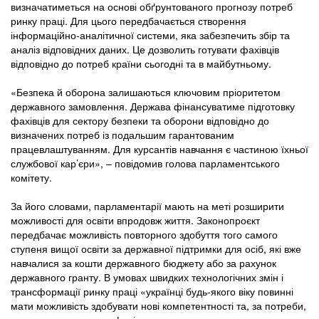
визначатиметься на основі обґрунтованого прогнозу потреб
ринку праці. Для цього передбачається створення
інформаційно-аналітичної системи, яка забезпечить збір та
аналіз відповідних даних. Це дозволить готувати фахівців
відповідно до потреб країни сьогодні та в майбутньому.
«Безпека й оборона залишаються ключовим пріоритетом
державного замовлення. Держава фінансуватиме підготовку
фахівців для сектору безпеки та оборони відповідно до
визначених потреб із подальшим гарантованим
працевлаштуванням. Для курсантів навчання є частиною їхньої
службової кар’єри», – повідомив голова парламентського
комітету.
За його словами, парламентарії мають на меті розширити
можливості для освіти впродовж життя. Законопроєкт
передбачає можливість повторного здобуття того самого
ступеня вищої освіти за державної підтримки для осіб, які вже
навчалися за кошти державного бюджету або за рахунок
державного гранту. В умовах швидких технологічних змін і
трансформації ринку праці «українці будь-якого віку повинні
мати можливість здобувати нові компетентності та, за потреби,