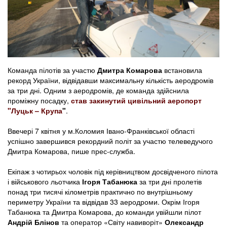
Команда пілотів за участю
Дмитра Комарова
встановила
рекорд України, відвідавши максимальну кількість аеродромів
за три дні. Одним з аеродромів, де команда здійснила
проміжну посадку,
став закинутий цивільний аеропорт
"Луцьк – Крупа
"
.
Ввечері 7 квітня у м.Коломия Івано-Франківської області
успішно завершився рекордний політ за участю телеведучого
Дмитра Комарова, пише прес-служба.
Екіпаж з чотирьох чоловік під керівництвом досвідченого пілота
і військового льотчика
Ігоря Табанюка
за три дні пролетів
понад три тисячі кілометрів практично по внутрішньому
периметру України та відвідав 33 аеродроми. Окрім Ігоря
Табанюка та Дмитра Комарова, до команди увійшли пілот
Андрій Блінов
та оператор «Світу навиворіт»
Олександр