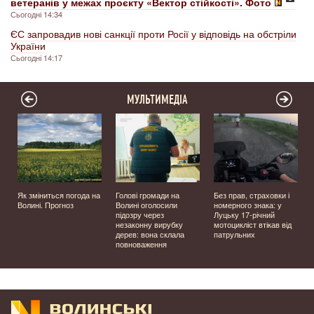
ветеранів у межах проєкту «Вектор стійкості». Фото
Сьогодні 14:34
ЄС запровадив нові санкції проти Росії у відповідь на обстріли
України
Сьогодні 14:17
МУЛЬТИМЕДІА
й
Як зміниться погода на
Голові громади на
Без прав, страховки і
Волині. Прогноз
Волині оголосили
номерного знака: у
підозру через
Луцьку 17-річний
незаконну вирубку
мотоцикліст втікав від
дерев: вона склала
патрульних
повноваження