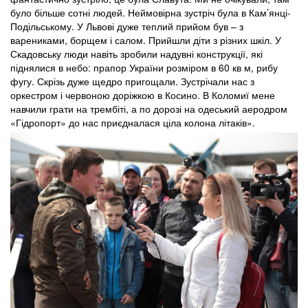
було більше сотні людей. Неймовірна зустріч була в Кам’янці-
Подільському. У Львові дуже теплий прийом був – з
варениками, борщем і салом. Прийшли діти з різних шкіл. У
Скадовську люди навіть зробили надувні конструкції, які
піднялися в небо: прапор України розміром в 60 кв м, рибу
фугу. Скрізь дуже щедро пригощали. Зустрічали нас з
оркестром і червоною доріжкою в Косино. В Коломиї мене
навчили грати на трембіті, а по дорозі на одеський аеродром
«Гідропорт» до нас приєдналася ціла колона літаків».