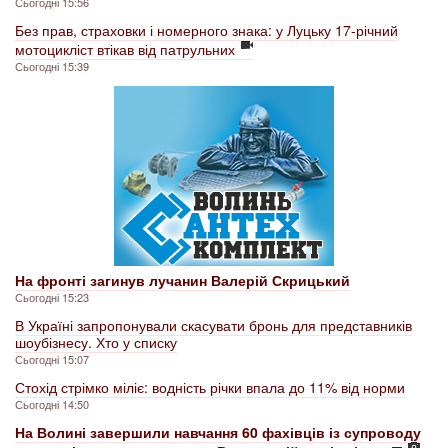
Сьогодні 15:56
Без прав, страховки і номерного знака: у Луцьку 17-річний
мотоцикліст втікав від патрульних
Сьогодні 15:39
На фронті загинув лучанин Валерій Скрицький
Сьогодні 15:23
В Україні запропонували скасувати бронь для представників
шоубізнесу. Хто у списку
Сьогодні 15:07
Стохід стрімко міліє: водність річки впала до 11% від норми
Сьогодні 14:50
На Волині завершили навчання 60 фахівців із супроводу