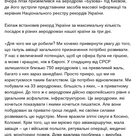
Вчора літак приземлився на аеродромі «Бузова» під Києвом,
де його зустріли представники засобів масової інформації та
керівник Національного реєстру рекордів України.
Екіпаж встановив рекорд України за максимальну кількість
посадок в різних аеродромах нашої країни за три дні.
«Для чого ми це робили? Ми хочемо привернути увагу до того,
що галузь авіації загального призначення потрібно розвивати.
У нас є величезний потенціал, щоб ця сфера була не гіршою,
а може і кращою, ніж в Європі. У спадщину від СРСР
залишилося близько 750 аеродромів і, на превеликий жаль,
багато з них зараз занедбані. Просто прикро, що ми не
користуємося таким багатством. Це потрібно відновлювати. Ми
побували на 33 аеродромах, більшість з яких, – в приватному
володінні. До того ж є аеродроми дійсно європейського рівня з
ідеальним асфальтом, інфраструктурою. Це аеродроми, які
хочеться показувати і якими хочеться пишатися. Але вони
побудовані за приватні гроші людей, які своїми силами
розвивають цю індустрію. Мене вразили злітні смуги в Косино,
Коломиї. Крім того, що ми мріємо про авіамаршрутки, мала
авіація – це і військові польоти, рятувальні операції, медичні
цілі, моніторинг пожеж. Дуже важлива проблема – вирубка