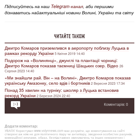
Підписуйтесь на наш
Telegram-канал
, аби першими
дізнаватись найактуальніші новини Волині, України та світу
ЧИТАЙТЕ ТАКОЖ
Дмитро Комаров приземлився в аеропорту поблизу Луцька в
рамках рекорду України
5 Квітня 2019 14:40
Подорож на «Волинянці», джунглі та плантації чорниці:
Дмитро Комаров показав таємниці Шацьких озер. Відео
26
Серпня 2023 14:40
«Ми знайшли рай. Він – на Волині». Дмитро Комаров показав
українську Амазонку, село вдів і бортників
2 Вересня 2023 17:34
Понад 35 хвилин на турніку: школяр з Луцька встановив
рекорд України
2 Березня 2024 22:40
Коментарів: 0
Додати коментар:
УВАГА! Користувач www.volynnews.com має розуміти, що коментування на сайті
створені аж ніяк не для політичного піару чи антипіару, зведення особистих рахунків,
комерційної реклами, образ, безпідставних звинувачень та інших некоректних і