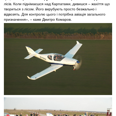
лісів. Коли піднімаєшся над Карпатами, дивишся – жахіття що
твориться з лісом. Його вирубують просто безжально і
відвозять. Для контролю цього і потрібна авіація загального
призначення», – каже Дмитро Комаров.