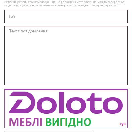
негідних речей. Утім коментарі – це не редакційні матеріали, не мають попередньої
модерації, суб’єктивні повідомлення і можуть містити недостовірну інформацію.