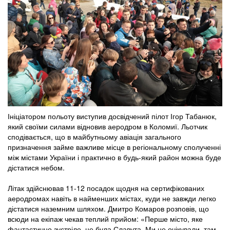
Ініціатором польоту виступив досвідчений пілот Ігор Табанюк,
який своїми силами відновив аеродром в Коломиї. Льотчик
сподівається, що в майбутньому авіація загального
призначення займе важливе місце в регіональному сполученні
між містами України і практично в будь-який район можна буде
дістатися небом.
Літак здійснював 11-12 посадок щодня на сертифікованих
аеродромах навіть в найменших містах, куди не завжди легко
дістатися наземним шляхом. Дмитро Комаров розповів, що
всюди на екіпаж чекав теплий прийом: «Перше місто, яке
фантастично зустріло, це була Славута. Ми не очікували, там