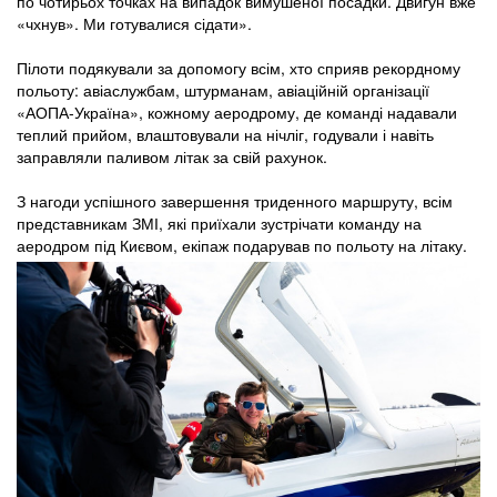
по чотирьох точках на випадок вимушеної посадки. Двигун вже
«чхнув». Ми готувалися сідати».
Пілоти подякували за допомогу всім, хто сприяв рекордному
польоту: авіаслужбам, штурманам, авіаційній організації
«АОПА-Україна», кожному аеродрому, де команді надавали
теплий прийом, влаштовували на нічліг, годували і навіть
заправляли паливом літак за свій рахунок.
З нагоди успішного завершення триденного маршруту, всім
представникам ЗМІ, які приїхали зустрічати команду на
аеродром під Києвом, екіпаж подарував по польоту на літаку.