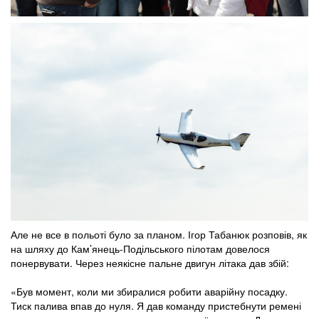
Але не все в польоті було за планом. Ігор Табанюк розповів, як
на шляху до Кам’янець-Подільського пілотам довелося
понервувати. Через неякісне пальне двигун літака дав збій:
«Був момент, коли ми збиралися робити аварійну посадку.
Тиск палива впав до нуля. Я дав команду пристебнути ремені