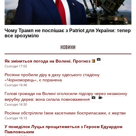
НОВИНИ
Як зміниться погода на Волині. Прогноз
Сьогодні 17:02
Росіяни пробили діру в даху одеського стадіону
«Чорноморець», є поранена
Сьогодні 16:46
Голові громади на Волині оголосили підозру через незаконну
вирубку дерев: вона склала повноваження
Сьогодні 16:30
Росіяни обстріляли Ізюм касетними боєприпасами, є жертви
Сьогодні 16:13
У понеділок Луцьк прощатиметься з Героєм Едуардом
Павловським