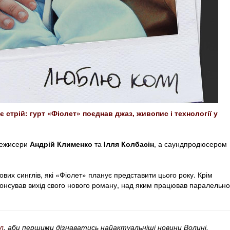
 стрій: гурт «Фіолет» поєднав джаз, живопис і технології у
 режисери
Андрій Клименко
та
Ілля Колбасін
, а саундпродюсером
ових синглів, які «Фіолет» планує представити цього року. Крім
онсував вихід свого нового роману, над яким працював паралельно
л
, аби першими дізнаватись найактуальніші новини Волині,