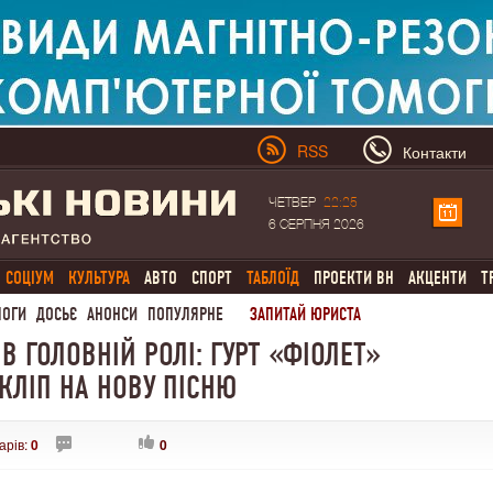
RSS
Контакти
ЧЕТВЕР
22:25
6 СЕРПНЯ 2026
СОЦІУМ
КУЛЬТУРА
АВТО
СПОРТ
ТАБЛОЇД
ПРОЕКТИ ВН
АКЦЕНТИ
Т
ЛОГИ
ДОСЬЄ
АНОНСИ
ПОПУЛЯРНЕ
ЗАПИТАЙ ЮРИСТА
 ГОЛОВНІЙ РОЛІ: ГУРТ «ФІОЛЕТ»
КЛІП НА НОВУ ПІСНЮ
арів:
0
0