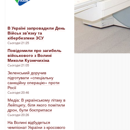
В Україні запровадили День
Військ зв'язку та
кібербезпеки ЗСУ
Сьогодні 21:25
Повідомили про загибель
військового з Волині
Миколи Кузнечихіна
Сьогодні 21:05
Зеленський доручив
підготувати «спеціальну
санкційну операцію» проти
Росії
Сьогодні 20:46
Медіа: В українському літаку в
Лейпцигу, біля якого помітили
дрон, були боєприпаси
Сьогодні 20:26
На Волині відбудеться
чемпіонат України з кросового