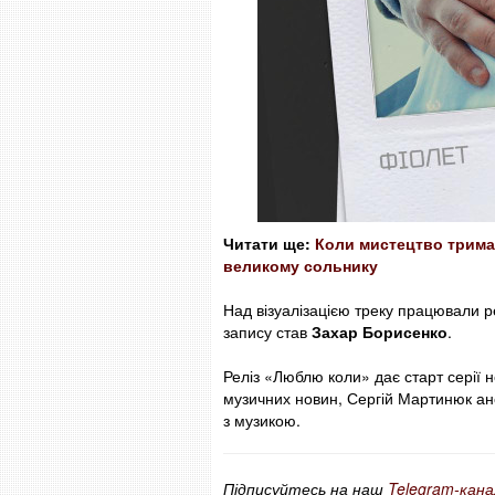
Читати ще:
Коли мистецтво тримає
великому сольнику
Над візуалізацією треку працювали
запису став
Захар Борисенко
.
Реліз «Люблю коли» дає старт серії н
музичних новин, Сергій Мартинюк ан
з музикою.
Підписуйтесь на наш
Telegram-кана