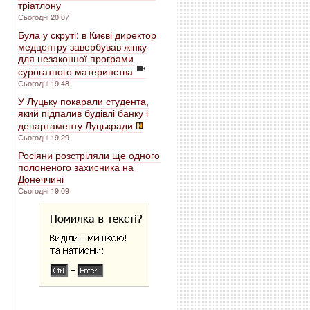
тріатлону
Сьогодні 20:07
Була у скруті: в Києві директор
медцентру завербував жінку
для незаконної програми
сурогатного материнства
Сьогодні 19:48
У Луцьку покарали студента,
який підпалив будівлі банку і
департаменту Луцькради
Сьогодні 19:29
Росіяни розстріляли ще одного
полоненого захисника на
Донеччині
Сьогодні 19:09