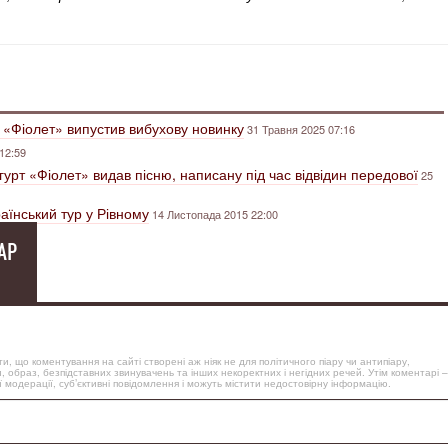
 «Фіолет» випустив вибухову новинку
31 Травня 2025 07:16
12:59
гурт «Фіолет» видав пісню, написану під час відвідин передової
25
аїнський тур у Рівному
14 Листопада 2015 22:00
АР
, що коментування на сайті створені аж ніяк не для політичного піару чи антипіару,
, образ, безпідставних звинувачень та інших некоректних і негідних речей. Утім коментарі –
 модерації, суб’єктивні повідомлення і можуть містити недостовірну інформацію.