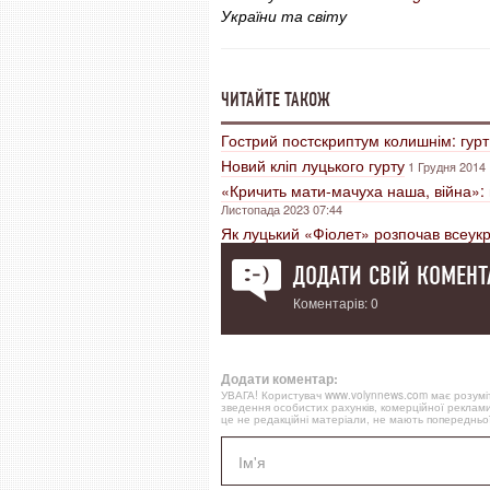
України та світу
ЧИТАЙТЕ ТАКОЖ
Гострий постскриптум колишнім: гурт
Новий кліп луцького гурту
1 Грудня 2014 
«Кричить мати-мачуха наша, війна»: 
Листопада 2023 07:44
Як луцький «Фіолет» розпочав всеукр
ДОДАТИ СВІЙ КОМЕНТ
Коментарів: 0
Додати коментар:
УВАГА! Користувач www.volynnews.com має розуміти
зведення особистих рахунків, комерційної реклами
це не редакційні матеріали, не мають попередньої