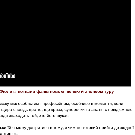
«Фіолет» потішив фанів новою піснею й анонсом туру
 межу між особистим і професійним, особливо в моменти, коли
 щира сповідь про те, що кризи, суперечки та апатія є невід’ємною
жди знаходить той, хто його шукає.
льки їй я можу довіритися в тому, з чим не готовий прийти до жодної
Мартинюк.