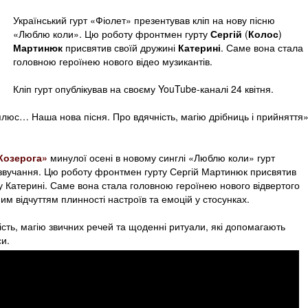
Український гурт «Фіолет» презентував кліп на нову пісню
«Люблю коли». Цю роботу фронтмен гурту
Сергій
(
Колос
)
Мартинюк
присвятив своїй дружині
Катерині
. Саме вона стала
головною героїнею нового відео музикантів.
Кліп гурт опублікував на своєму YouTube-каналі 24 квітня.
люс… Наша нова пісня. Про вдячність, магію дрібниць і прийняття»
Козерога»
минулої осені в новому синглі «Люблю коли» гурт
 звучання. Цю роботу фронтмен гурту Сергій Мартинюк присвятив
ву Катерині. Саме вона стала головною героїнею нового відвертого
им відчуттям плинності настроїв та емоцій у стосунках.
ість, магію звичних речей та щоденні ритуали, які допомагають
и.