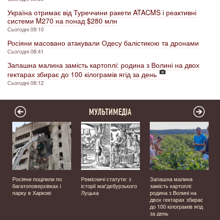
Україна отримає від Туреччини ракети ATACMS і реактивні
системи M270 на понад $280 млн
Сьогодні 09:10
Росіяни масовано атакували Одесу балістикою та дронами
Сьогодні 08:41
Запашна малина замість картоплі: родина з Волині на двох
гектарах збирає до 100 кілограмів ягід за день
Сьогодні 08:12
МУЛЬТИМЕДІА
а
Росіяни поцілили по
Ремісничі статути: з
Запашна малина
багатоповерхівках і
історії маґдебурзького
замість картоплі:
парку в Харкові
Луцька
родина з Волині на
двох гектарах збирає
до 100 кілограмів ягід
за день