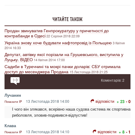
ЧИТАЙТЕ ТАКОЖ
Продан звинуватив Генпрокуратуру у причетності до
контрабанди в Одесі
22 Серпня 2018 22:09
Україна знову хоче будувати нафтопровід із Польщею
3 Квітня
2014 16:33
Депутат, автівку якої порізали на Грушевського, виступила у
Луцьку. ВІДЕО
14 Квітня 2014 17:00
Садиби в Туреччині та мокрі пачки доларів: СБУ отримала
доступ до месенджера Продана
15 Листопада 2018 21:25
Коментарів: 2
Лучанин
відповісти
13 Листопада 2018 14:00
+ 23
- 0
Показати IP
І чого він злякався, всерівно наша судова система як спортивна
риболовля, зловив-подивився-відпустив!
Клава
відповісти
13 Листопада 2018 14:10
+ 8
- 1
Показати IP