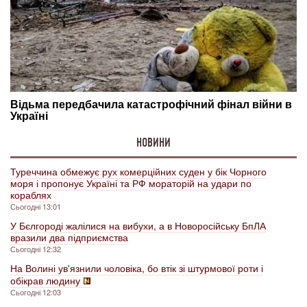
НОВИНИ
Туреччина обмежує рух комерційних суден у бік Чорного
моря і пропонує Україні та РФ мораторій на удари по
кораблях
Сьогодні 13:01
У Бєлгороді жалілися на вибухи, а в Новоросійську БпЛА
вразили два підприємства
Сьогодні 12:32
На Волині ув'язнили чоловіка, бо втік зі штурмової роти і
обікрав людину
Сьогодні 12:03