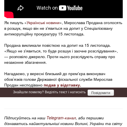
Як пишуть «
Українські новини
», Мирослава Продана оголосять
в розшук, якщо він не з'явиться на допит у Спеціалізовану
антикорупційну прокуратуру 15 листопада.
Продана викликали повісткою на допит на 15 листопада.
«Якщо не з'явиться, то буде розшук і заочне розслідування»,
— розповіло джерело. Проти нього розслідують справу про
незаконне збагачення.
Нагадаємо, у вересні близький до прем'єра виконувач
обов’язків голови Державної фіскальної служби Мирослав
Продан несподівано
подав у відставку.
Знайшли помилку? Виділіть текст і натисніть
Повідомити
Підписуйтесь на наш
Telegram-канал
, аби першими
дізнаватись найактуальніші новини Волині, України та світу