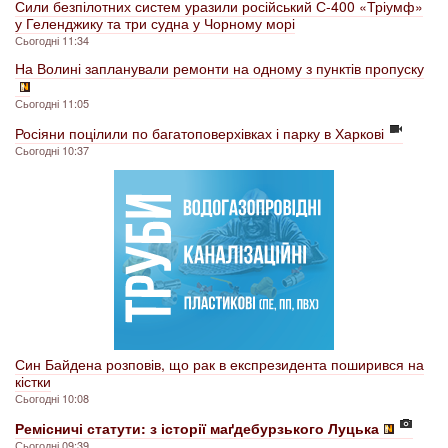
Сили безпілотних систем уразили російський С-400 «Тріумф»
у Геленджику та три судна у Чорному морі
Сьогодні 11:34
На Волині запланували ремонти на одному з пунктів пропуску
Сьогодні 11:05
Росіяни поцілили по багатоповерхівках і парку в Харкові
Сьогодні 10:37
Син Байдена розповів, що рак в експрезидента поширився на
кістки
Сьогодні 10:08
Ремісничі статути: з історії маґдебурзького Луцька
Сьогодні 09:39