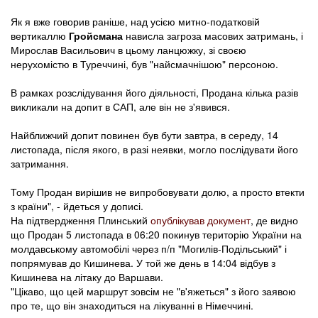
Як я вже говорив раніше, над усією митно-податковій
вертикаллю
Гройсмана
нависла загроза масових затримань, і
Мирослав Васильович в цьому ланцюжку, зі своєю
нерухомістю в Туреччині, був "найсмачнішою" персоною.
В рамках розслідування його діяльності, Продана кілька разів
викликали на допит в САП, але він не з'явився.
Найближчий допит повинен був бути завтра, в середу, 14
листопада, після якого, в разі неявки, могло послідувати його
затримання.
Тому Продан вирішив не випробовувати долю, а просто втекти
з країни", - йдеться у дописі.
На підтвердження Плинський
опублікував документ
, де видно
що Продан 5 листопада в 06:20 покинув територію України на
молдавському автомобілі через п/п "Могилів-Подільський" і
попрямував до Кишинева. У той же день в 14:04 відбув з
Кишинева на літаку до Варшави.
"Цікаво, що цей маршрут зовсім не "в'яжеться" з його заявою
про те, що він знаходиться на лікуванні в Німеччині.