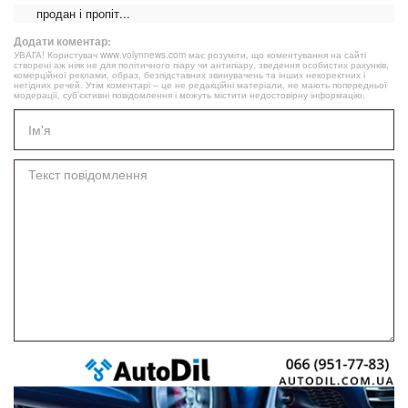
продан і пропіт...
Додати коментар:
УВАГА! Користувач www.volynnews.com має розуміти, що коментування на сайті
створені аж ніяк не для політичного піару чи антипіару, зведення особистих рахунків,
комерційної реклами, образ, безпідставних звинувачень та інших некоректних і
негідних речей. Утім коментарі – це не редакційні матеріали, не мають попередньої
модерації, суб’єктивні повідомлення і можуть містити недостовірну інформацію.