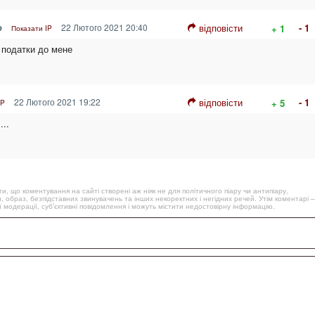
о
22 Лютого 2021 20:40
відповісти
- 1
+ 1
Показати IP
 податки до мене
22 Лютого 2021 19:22
відповісти
- 1
+ 5
IP
...
, що коментування на сайті створені аж ніяк не для політичного піару чи антипіару,
, образ, безпідставних звинувачень та інших некоректних і негідних речей. Утім коментарі –
 модерації, суб’єктивні повідомлення і можуть містити недостовірну інформацію.