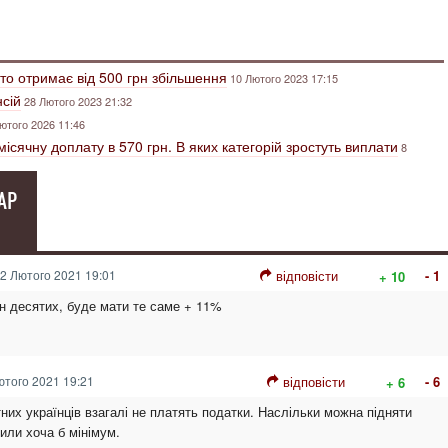
то отримає від 500 грн збільшення
10 Лютого 2023 17:15
нсій
28 Лютого 2023 21:32
ютого 2026 11:46
ісячну доплату в 570 грн. В яких категорій зростуть виплати
8
АР
2 Лютого 2021 19:01
відповісти
- 1
+ 10
ин десятих, буде мати те саме + 11%
того 2021 19:21
відповісти
- 6
+ 6
них українців взагалі не платять податки. Наслільки можна підняти
или хоча б мінімум.