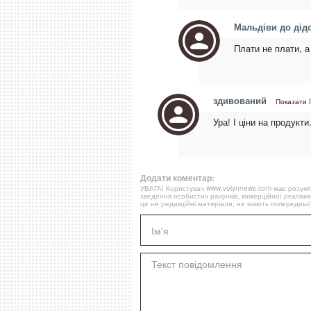
Мальдіви до дід
Плати не плати, а
здивований
Показати 
Ура! І ціни на продукти.
Додати коментар:
УВАГА! Користувач www.volynnews.com має розуміти
зведення особистих рахунків, комерційної реклами
це не редакційні матеріали, не мають попередньої