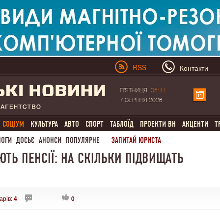
RSS
Контакти
П'ЯТНИЦЯ
05:41
7 СЕРПНЯ 2026
СОЦІУМ
КУЛЬТУРА
АВТО
СПОРТ
ТАБЛОЇД
ПРОЕКТИ ВН
АКЦЕНТИ
Т
ЛОГИ
ДОСЬЄ
АНОНСИ
ПОПУЛЯРНЕ
ЗАПИТАЙ ЮРИСТА
ЮТЬ ПЕНСІЇ: НА СКІЛЬКИ ПІДВИЩАТЬ
арів:
4
0