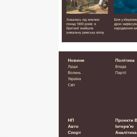
ким має
У Луцьку невдовзі
Ховалась під землею
Біля узбережж
мплекс
відкриють двері нового
понад 1600 років: в
дрон зафіксув
ветеранського простору
Британії знайшли
народження ки
унікальну римську віллу
Новини
Політика
Луцьк
Влада
Волинь
Партії
Україна
Світ
НП
Проекти 
Авто
Інтерв'ю
Спорт
Аналітика