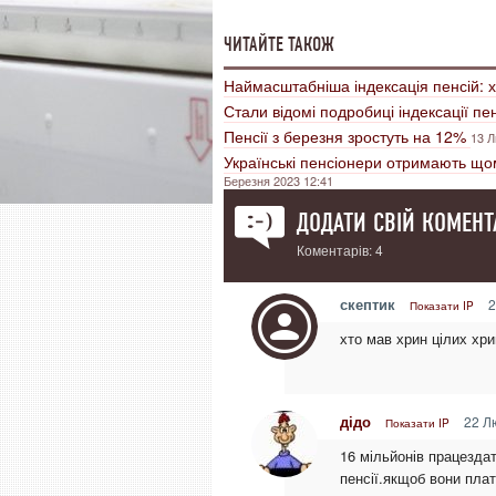
ЧИТАЙТЕ ТАКОЖ
Наймасштабніша індексація пенсій: х
Стали відомі подробиці індексації пе
Пенсії з березня зростуть на 12%
13 Л
Українські пенсіонери отримають щом
Березня 2023 12:41
ДОДАТИ СВІЙ КОМЕНТ
Коментарів: 4
скептик
2
Показати IP
хто мав хрин цілих хр
дідо
22 Лю
Показати IP
16 мільйонів працездат
пенсії.якщоб вони плат