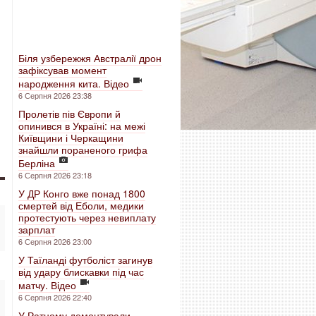
Біля узбережжя Австралії дрон
зафіксував момент
народження кита. Відео
6 Серпня 2026 23:38
Пролетів пів Європи й
опинився в Україні: на межі
Київщини і Черкащини
знайшли пораненого грифа
Берліна
6 Серпня 2026 23:18
У ДР Конго вже понад 1800
смертей від Еболи, медики
протестують через невиплату
зарплат
6 Серпня 2026 23:00
У Таїланді футболіст загинув
від удару блискавки під час
матчу. Відео
6 Серпня 2026 22:40
У Ратному демонтували