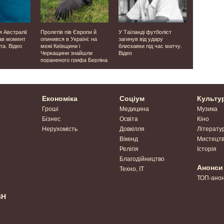
я Австралії
Пролетів пів Європи й
У Таїланді футболіст
Була у скру
ав момент
опинився в Україні: на
загинув від удару
директор 
та. Відео
межі Київщини і
блискавки під час матчу.
завербував
Черкащини знайшли
Відео
незаконно
пораненого грифа Берліна
сурогатно
Економіка
Соціум
Культу
Гроші
Медицина
Музика
Бізнес
Освіта
Кіно
Нерухомість
Довкілля
Літерату
Вікенд
Мистецт
Релігія
Історія
Благодійництво
Анонси
Техно, IT
ТОП-ано
ВН