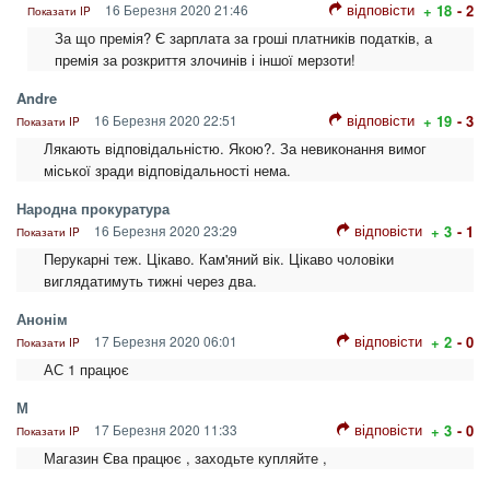
відповісти
16 Березня 2020 21:46
+ 18
- 2
Показати IP
За що премія? Є зарплата за гроші платників податків, а
премія за розкриття злочинів і іншої мерзоти!
Andre
відповісти
16 Березня 2020 22:51
+ 19
- 3
Показати IP
Лякають відповідальністю. Якою?. За невиконання вимог
міської зради відповідальності нема.
Народна прокуратура
відповісти
16 Березня 2020 23:29
+ 3
- 1
Показати IP
Перукарні теж. Цікаво. Кам'яний вік. Цікаво чоловіки
виглядатимуть тижні через два.
Анонім
відповісти
17 Березня 2020 06:01
+ 2
- 0
Показати IP
АС 1 працює
М
відповісти
17 Березня 2020 11:33
+ 3
- 0
Показати IP
Магазин Єва працює , заходьте купляйте ,