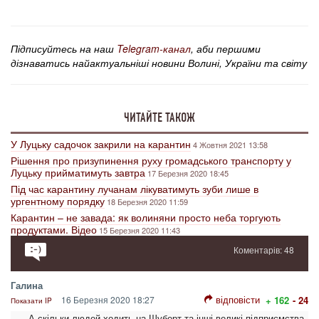
Підписуйтесь на наш
Telegram-канал
, аби першими
дізнаватись найактуальніші новини Волині, України та світу
ЧИТАЙТЕ ТАКОЖ
У Луцьку садочок закрили на карантин
4 Жовтня 2021 13:58
Рішення про призупинення руху громадського транспорту у
Луцьку прийматимуть завтра
17 Березня 2020 18:45
Під час карантину лучанам лікуватимуть зуби лише в
ургентному порядку
18 Березня 2020 11:59
Карантин – не завада: як волиняни просто неба торгують
продуктами. Відео
15 Березня 2020 11:43
Коментарів: 48
Галина
відповісти
16 Березня 2020 18:27
+ 162
- 24
Показати IP
А скільки людей ходить на Шуберт та інші великі підприємства.