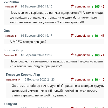
волиняка
відповісти
16 Березня 2020 19:15
+ 165
- 5
Показати IP
Чому мовчить керівництво великіх підприємств?! А там є люди,
що приїздять з інших міст, сіл... як людям бути, чому ніхто
нічого не каже і не повідомляє? З вогнем грають!!!
Опа
відповісти
16 Березня 2020 19:17
+ 10
- 43
Показати IP
А МРЕО завтра првцює?
Король Літр
відповісти
16 Березня 2020 19:39
+ 160
- 4
Показати IP
Перепрошую, а стоматологів навіщо закрили? І відносно пошти
- листоноші хоч будуть працювати?
Петро до Король Літр
відповісти
16 Березня 2020 21:23
+ 30
- 10
Показати IP
За стоматологів це точно дурня! У приватника швидше будуть
дотримані вимоги чим в тій першій поліклініці куди просто
зайти страшно, не те щоб лікуватися.
роздуми