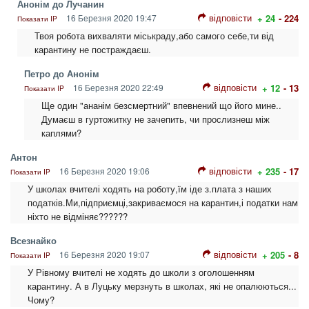
Анонім до Лучанин
відповісти
16 Березня 2020 19:47
+ 24
- 224
Показати IP
Твоя робота вихваляти міськраду,або самого себе,ти від
карантину не постраждаєш.
Петро до Анонім
відповісти
16 Березня 2020 22:49
+ 12
- 13
Показати IP
Ще один "ананім безсмертний" впевнений що його мине..
Думаєш в гуртожитку не зачепить, чи прослизнеш між
каплями?
Антон
відповісти
16 Березня 2020 19:06
+ 235
- 17
Показати IP
У школах вчителі ходять на роботу,їм іде з.плата з наших
податків.Ми,підприємці,закриваємося на карантин,і податки нам
ніхто не відміняє??????
Всезнайко
відповісти
16 Березня 2020 19:07
+ 205
- 8
Показати IP
У Рівному вчителі не ходять до школи з оголошенням
карантину. А в Луцьку мерзнуть в школах, які не опалюються...
Чому?