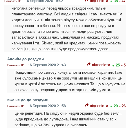
відповісти
16 Березня 2020 19:42
+ 38
- 47
Показати IP
непогана репетиція перед чимось грандіозним, тільки
планетарного маштабу. Всі люди є свідомі і самі знають чи їм
ходити десь чи ні. під темою вірусу можна обмежити будь-які
пересування та зібрання. Як на мене, то все це роздули в
десятки разів, а тепер дивляться як люди реагують, чим
запасаються в тяжкий час. Спекуляція на масках, продуктах
харчування і тд. Бізнес, який на кредитах, банки позабирають
за безцінь, якщо карантин буде продовжуватись довго.
Анонім до роздуми
відповісти
16 Березня 2020 21:43
+ 25
- 5
Показати IP
Повідомили про світову кризу,а потім почався карантин.Таке
вже було,саме цікаво,я не зрозумів ми вийшли з кризи,чи це
криза в кризі.Але хтось на цьому нажився.Те що мінусують не
означає вашу неправоту,просто стадо не вміє думати.
вже не до до роздуми
відповісти
16 Березня 2020 21:58
+ 29
- 26
Показати IP
це не репетиція. На слідуючій неділі Україна буде без землі,
буде приєднана до лугандона, і надзвичайний стан у всіх
регіонах, що би 73% худоба не рипалась.