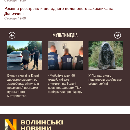
Сьогодні 19:29
Росіяни розстріляли ще одного полоненого захисника на
Донеччині
Сьогодні 19:09
МУЛЬТИМЕДІА
Була у скруті: в Києві
«Мобілізували» 48
У Польщі знову
а
директор медцентру
людей, які вже
пошкодили українське
завербував жінку для
служили: на Волині
місце пам'яті
незаконної програми
двом посадовцям ТЦК
сурогатного
повідомили про підозру
материнства