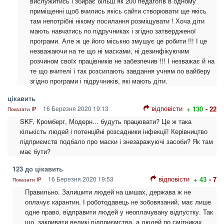
вислужитись і збирає більш як 200 педагогів в одному
приміщенні щоб вчились якісь сайти створювати ще якісь
там непотрібні нікому посилання розміщувати ! Хоча діти
мають навчатись по підручниках і згідно затвердженої
програми. Але ж це його міськно змушує це робити !!! І це
незважаючи на те що ні масками, ні дезинфікуючим
розчином своїх працівників не забезпечив !!! І незважає й на
те що вчителі і так розсилають завдання учням по вайберу
згідно програми і підручників, які мають діти.
цікавить
відповісти
16 Березня 2020 19:13
+ 130
- 22
Показати IP
SKF, Кромберг, Модерн... будуть працювати? Це ж така
кількість людей і потенційні розсадники інфекції! Керівництво
підприємств подбало про маски і знезаражуючі засоби? Як там
має бути?
123 до цікавить
відповісти
16 Березня 2020 19:53
+ 43
- 7
Показати IP
Правильно. Залишити людей на шишах, держава ж не
оплачує карантин. І роботодавець не зобовязаний, має лише
одне право, відправити людей у неоплачувану відпустку. Так
що, закривати великі підприємства, а людей по смітниках