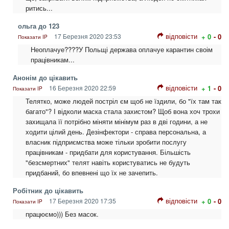
ритись...
ольга до 123
відповісти
17 Березня 2020 23:53
+ 0
- 0
Показати IP
Неоплачуе????У Польщі держава оплачуе карантин своім
працівникам...
Анонім до цікавить
відповісти
16 Березня 2020 22:59
+ 1
- 0
Показати IP
Телятко, може людей постріл єм щоб не їздили, бо "їх там так
багато"? І відколи маска стала захистом? Щоб вона хоч трохи
захищала її потрібно міняти мінімум раз в дві години, а не
ходити цілий день. Дезінфектори - справа персональна, а
власник підприємства може тільки зробити послугу
працівникам - придбати для користування. Більшість
"безсмертних" телят навіть користуватись не будуть
придбаний, бо впевнені що їх не зачепить.
Робітник до цікавить
відповісти
17 Березня 2020 17:35
+ 0
- 0
Показати IP
працюємо))) Без масок.