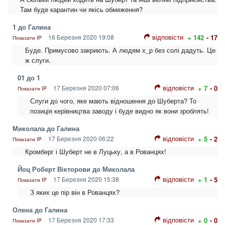
Там буде карантин чи якісь обмеження?
1 до Галина
відповісти
16 Березня 2020 19:08
+ 142
- 17
Показати IP
Буде. Примусово закриють. А людям х_р без солі дадуть. Це
ж слуги.
01 до 1
відповісти
17 Березня 2020 07:06
+ 7
- 0
Показати IP
Слуги до чого, яке мають відношення до Шуберта? То
позиція керівництва заводу і буде видно як вони зроблять!
Миколала до Галина
відповісти
17 Березня 2020 06:22
+ 5
- 2
Показати IP
Кромберг і Шуберт не в Луцьку, а в Рованцях!
Йоц Роберт Вікторови до Миколала
відповісти
17 Березня 2020 15:38
+ 1
- 5
Показати IP
З яких це пір він в Рованцях?
Олена до Галина
відповісти
17 Березня 2020 17:33
+ 0
- 0
Показати IP