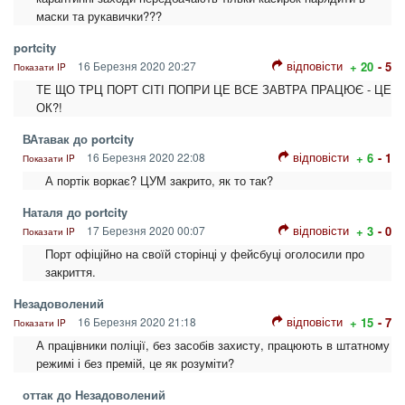
маски та рукавички???
portcity
відповісти
16 Березня 2020 20:27
+ 20
- 5
Показати IP
ТЕ ЩО ТРЦ ПОРТ СІТІ ПОПРИ ЦЕ ВСЕ ЗАВТРА ПРАЦЮЄ - ЦЕ
ОК?!
ВАтавак до portcity
відповісти
16 Березня 2020 22:08
+ 6
- 1
Показати IP
А портік воркає? ЦУМ закрито, як то так?
Наталя до portcity
відповісти
17 Березня 2020 00:07
+ 3
- 0
Показати IP
Порт офіційно на своїй сторінці у фейсбуці оголосили про
закриття.
Незадоволений
відповісти
16 Березня 2020 21:18
+ 15
- 7
Показати IP
А працівники поліції, без засобів захисту, працюють в штатному
режимі і без премій, це як розуміти?
оттак до Незадоволений