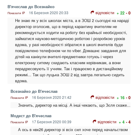
В'ячеслав до Всезнайко
відповісти
16 Березня 2020 20:33
+ 22
- 0
Показати IP
Не знаю як у всіх школах міста, а в ЗОШ 2 сьогодні на нараді
директор оголосив, що в період карантину вчителям не
рекомендується ходити на роботу без крайньої необхідності,
займатися науково-методичною роботою і розробкою уроків
вдома, у разі необхідності зібратися в школі вчителів буде
повідомлено телефоном чи по viber. Домашнє завдання для
дітей на канікули вчителі-предметники готуюь і через
електронну ситему скидають класним керівникам, а вони
перадресовують її учням. Так і працюємо в дистанційному
режимі... Так що луцька ЗОШ 2 від завтра легально сидить
вдома.
Всезнайко до В'ячеслав
відповісти
16 Березня 2020 21:42
+ 16
- 0
Показати IP
Значить, директор на місці. А інші чекають, що Зєля скаже...
Модест до В'ячеслав
відповісти
17 Березня 2020 00:39
+ 4
- 4
Показати IP
А ось в нвк26 директор зі всіх сил хоче перед начальством