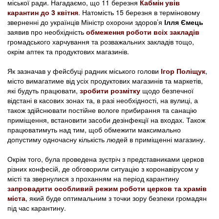
міської ради. Нагадаємо, що 11 березня
Кабмін увів
карантин до 3 квітня
. Натомість 15 березня в терміновому
зверненні до українців Міністр охорони здоров’я
Ілля Ємець
заявив про необхідність
обмеження роботи всіх закладів
громадського харчування та розважальних закладів тощо,
окрім аптек та продуктових магазинів.
Як зазначав у фейсбуці радник міського голови
Ігор Поліщук
,
місто вимагатиме від усіх продуктових магазинів та маркетів,
які будуть працювати,
зробити розмітку
щодо безпечної
відстані в касових зонах та, в разі необхідності, на вулиці, а
також здійснювати постійне вологе прибирання та санацію
приміщення, встановити засоби дезінфекції на входах. Також
працюватимуть над тим, щоб обмежити максимально
допустиму одночасну кількість людей в приміщенні магазину.
Окрім того, була проведена зустріч з представниками церков
різних конфесій, де обговорили ситуацію з коронавірусом у
місті та звернулися з проханням на період карантину
запровадити особливий режим роботи церков та храмів
міста
, який буде оптимальним з точки зору безпеки громадян
під час карантину.