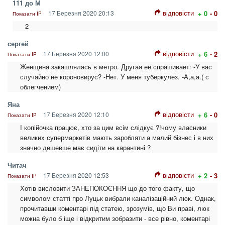
111 до М
відповісти
17 Березня 2020 20:13
+ 0
- 0
Показати IP
2
сергей
відповісти
17 Березня 2020 12:00
+ 6
- 2
Показати IP
Женщина закашлялась в метро. Другая её спрашивает: -У вас
случайно не короновирус? -Нет. У меня туберкулез. -А,а,а.( с
облегчением)
Яна
відповісти
17 Березня 2020 12:10
+ 6
- 0
Показати IP
І копійочка працює, хто за цим всім слідкує ?!чому власники
великих супермаркетів мають заробляти а малий бізнес і в них
значно дешевше має сидіти на карантині ?
Читач
відповісти
17 Березня 2020 12:53
+ 2
- 3
Показати IP
Хотів висловити ЗАНЕПОКОЄННЯ що до того факту, що
символом статті про Луцьк вибрали каналізаційний люк. Однак,
прочитавши коментарі під статею, зрозумів, що Ви праві, люк
можна було б іще і відкритим зобразити - все рівно, коментарі