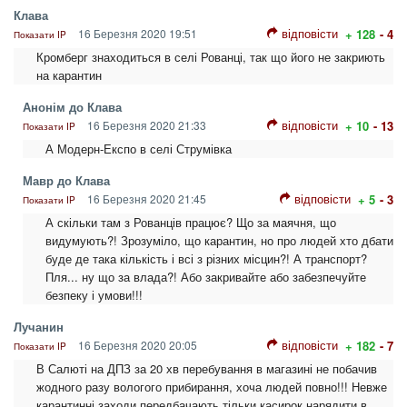
Клава
відповісти
16 Березня 2020 19:51
+ 128
- 4
Показати IP
Кромберг знаходиться в селі Рованці, так що його не закриють
на карантин
Анонім до Клава
відповісти
16 Березня 2020 21:33
+ 10
- 13
Показати IP
А Модерн-Експо в селі Струмівка
Мавр до Клава
відповісти
16 Березня 2020 21:45
+ 5
- 3
Показати IP
А скільки там з Рованців працює? Що за маячня, що
видумують?! Зрозуміло, що карантин, но про людей хто дбати
буде де така кількість і всі з різних місцин?! А транспорт?
Пля... ну що за влада?! Або закривайте або забезпечуйте
безпеку і умови!!!
Лучанин
відповісти
16 Березня 2020 20:05
+ 182
- 7
Показати IP
В Салюті на ДПЗ за 20 хв перебування в магазині не побачив
жодного разу вологого прибирання, хоча людей повно!!! Невже
карантинні заходи передбачають тільки касирок нарядити в