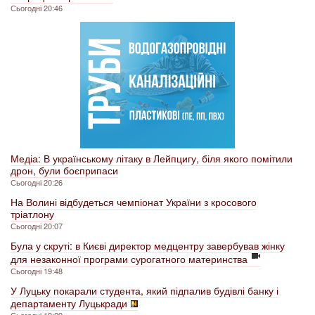
Сьогодні 20:46
Медіа: В українському літаку в Лейпцигу, біля якого помітили
дрон, були боєприпаси
Сьогодні 20:26
На Волині відбудеться чемпіонат України з кросового
тріатлону
Сьогодні 20:07
Була у скруті: в Києві директор медцентру завербував жінку
для незаконної програми сурогатного материнства
Сьогодні 19:48
У Луцьку покарали студента, який підпалив будівлі банку і
департаменту Луцькради