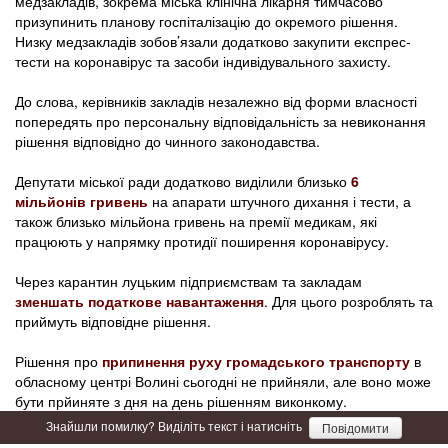
медзакладів, зокрема міська клінічна лікарня тимчасово
призупинить планову госпіталізацію до окремого рішення.
Низку медзакладів зобов’язали додатково закупити експрес-
тести на коронавірус та засоби індивідувального захисту.
До слова, керівників закладів незалежно від форми власності
попередять про персональну відповідальність за невиконання
рішення відповідно до чинного законодавства.
Депутати міської ради додатково виділили близько
6
мільйонів гривень
на апарати штучного дихання і тести, а
також близько мільйона гривень на премії медикам, які
працюють у напрямку протидії поширення коронавірусу.
Через карантин луцьким підприємствам та закладам
зменшать податкове навантаження
. Для цього розроблять та
приймуть відповідне рішення.
Рішення про
припинення руху громадського транспорту
в
обласному центрі Волині сьогодні не прийняли, але воно може
бути прйиняте з дня на день рішенням виконкому.
Знайшли помилку? Виділіть текст і натисніть
Повідомити