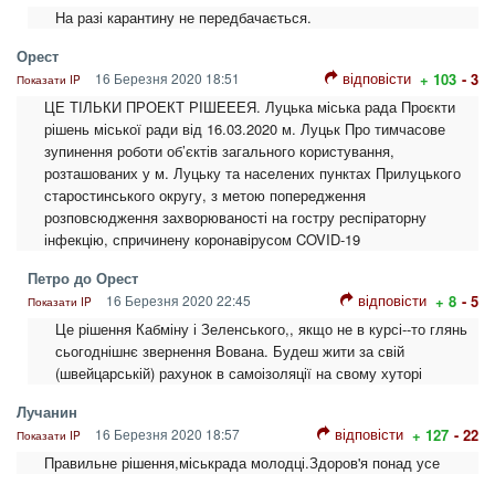
На разі карантину не передбачається.
Орест
відповісти
16 Березня 2020 18:51
+ 103
- 3
Показати IP
ЦЕ ТІЛЬКИ ПРОЕКТ РІШЕЕЕЯ. Луцька міська рада Проєкти
рішень міської ради від 16.03.2020 м. Луцьк Про тимчасове
зупинення роботи об’єктів загального користування,
розташованих у м. Луцьку та населених пунктах Прилуцького
старостинського округу, з метою попередження
розповсюдження захворюваності на гостру респіраторну
інфекцію, спричинену коронавірусом COVID-19
Петро до Орест
відповісти
16 Березня 2020 22:45
+ 8
- 5
Показати IP
Це рішення Кабміну і Зеленського,, якщо не в курсі--то глянь
сьогоднішнє звернення Вована. Будеш жити за свій
(швейцарській) рахунок в самоізоляції на свому хуторі
Лучанин
відповісти
16 Березня 2020 18:57
+ 127
- 22
Показати IP
Правильне рішення,міськрада молодці.Здоров'я понад усе