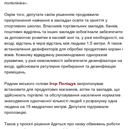
поліклініка».
Окрім того, депутати своїм рішенням продовжили
призупинення навчання в закладах освіти та заняття у
спортивних школах. Власників торгівельних закладів, банків,
поштових відділень та інших закладів зобов'язали забезпечити
за допомогою розмітки в касовій зоні та, у разі необхідності, на
вході, відстань в черзі відстань між людьми 1,5 метри. А також
встановлення дезінфекторів для обробки продуктових корзин і
візків. Кожному відвідувачу рекомендовано одноразові
рукавички, у разі неможливості забезпечити дезинфікатори на
вході, здійснювати регулярне прибирання та дезинфікацію
приміщень.
Радник міського голови
Ігор Поліщук
запропонував
встановити для продуктових магазинів, аптек та закладів, що
здійснюють торгівлю та обслуговування населення норматив
знаходження одночасної кількості людей з розрахунку одна
людина на 15 квадратних метрів. Депутати підтримали
пропозицію.
Також у проєкті рішення йдеться про низку обмежень роботи