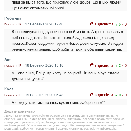
гірші за вміст того, що приховує люк! Добре, що в цих людей
ще немає автоматичної зброї...
Робітник
відповісти
17 Березня 2020 17:46
+ 5
- 0
Показати IP
В неоплачувані відпустки не хоче йти ніхто. А гроші на жаль з
неба не падають. Більшість людей задоволені, що завод
працює.Кожен свідомий, руки мИємо, дезинфікуємо. В людей
реально нема грошей, щоб робити такій глобальний карантин.
Аня
відповісти
18 Березня 2020 15:18
+ 2
- 0
Показати IP
А Нова лінія, Епіцентр чому не закриті! Чи вони вірус силою
думки знищують?
Коля
відповісти
19 Березня 2020 05:48
+ 0
- 0
Показати IP
А чому у там тамі працює кухня якщо заборонено??
Додати коментар:
УВАГА! Користувач www.volynnews.com має розуміти, що коментування на сайті
створені аж ніяк не для політичного піару чи антипіару, зведення особистих рахунків,
комерційної реклами, образ, безпідставних звинувачень та інших некоректних і
негідних речей. Утім коментарі – це не редакційні матеріали, не мають попередньої
модерації, суб’єктивні повідомлення і можуть містити недостовірну інформацію.