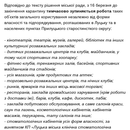
Відповідно до тексту рішення міської ради, з 16 березня до
закінчення карантину
тимчасово зупиняється робота
таких
об’єктів загального користування незалежно від форми
власності та підпорядкування, розташованих в Луцьку та в
населених пунктах Прилуцького старостинсткого округу:
- кінотеатрів, театрів, музеїв, галерей, бібліотек та інших
культурних
і розважальних закладів;
- дитячих розважальних центрів та клубів, майданчиків, у
тому числі спортивних та зоопарку;
- фітнес-клубів, тренажерних залів, басейнів, спортивних
майданчиків та стадіонів;
- усіх магазинів, крім продуктових та аптек;
- торговельно-розважальних центрів, та нічних клубів;
- ринків, ярмарків та інших місць масової торгівлі;
- ресторанів, закладів громадського харчування (крім роботи
з доставки їжі), барів, клубів, кафе, дискотек, пабів;
- закладів побутового обслуговування, а саме салонів краси,
саун та лазень, косметологічних кабінетів, кабінетів
масажів, перукарень, тату салонів та інше;
- стоматологічних кабінетів усіх форм власності, за
винятком КП «Луцька міська клінічна стоматологічна