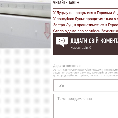
ЧИТАЙТЕ ТАКОЖ
У Луцьку попрощалися з Героями Ан
У понеділок Луцьк прощатиметься з
Завтра Луцьк прощатиметься з Героє
Стало відомо про загибель Захисник
ДОДАТИ СВІЙ КОМЕНТ
Коментарів: 0
Додати коментар:
УВАГА! Користувач www.volynnews.com має розуміти
зведення особистих рахунків, комерційної реклами
це не редакційні матеріали, не мають попередньої