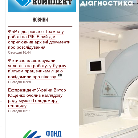
,
НОВИНИ
ФБР підозрювало Трампа у
роботі на РФ: Білий дім
оприлюднив архівні документи
про розслідування
Сьогодні 16:44
Фіктивно влаштовували
чоловіків на роботу: у Луцьку
п'ятьом працівникам ліцею
повідомили про підозру
Сьогодні 16:28
Експрезидент України Віктор
Ющенко очолив наглядову
раду музею Голодомору-
геноциду
Сьогодні 16:11