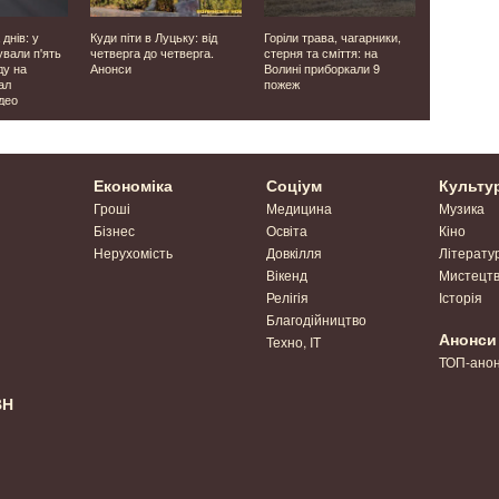
 днів: у
Куди піти в Луцьку: від
Горіли трава, чагарники,
Апартамент
ували п'ять
четверга до четверга.
стерня та сміття: на
квартир, 3
ду на
Анонси
Волині приборкали 9
авто: екс
ал
пожеж
логістики 
део
збагаченні
Економіка
Соціум
Культу
Гроші
Медицина
Музика
Бізнес
Освіта
Кіно
Нерухомість
Довкілля
Літерату
Вікенд
Мистецт
Релігія
Історія
Благодійництво
Анонси
Техно, IT
ТОП-ано
ВН