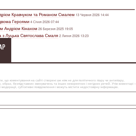
дрієм Кравчуком та Романом Смалем
13 Червня 2026 14:44
 двома Героями
4 Січня 2026 07:44
м Андрієм Кінахом
26 Березня 2025 19:05
а з Луцька Святослава Смаля
2 Липня 2026 13:23
АР
, що коментування на сайті створені аж ніяк не для політичного піару чи антипіару,
, образ, безпідставних звинувачень та інших некоректних і негідних речей. Утім коментарі –
 модерації, суб’єктивні повідомлення і можуть містити недостовірну інформацію.