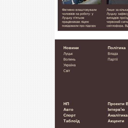
итаєць
На Волині через
Фіктивно влаштовували
Лише за кілька
в
спалювання сухостою
чоловіків на роботу: у
Луцьку зафікс
загорілась господарська
Луцьку п'ятьом
випадків проїз
 БАДів
будівля
працівникам ліцею
червоний сигн
повідомили про підозру
світлофора. Ві
Новини
Політика
Луцьк
Влада
Волинь
Партії
Україна
Світ
НП
Проекти 
Авто
Інтерв'ю
Спорт
Аналітика
Таблоїд
Акценти