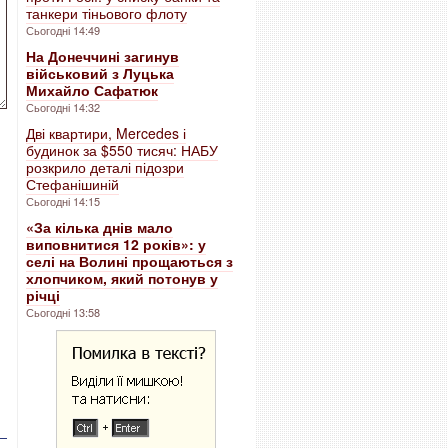
танкери тіньового флоту
Сьогодні 14:49
На Донеччині загинув
військовий з Луцька
Михайло Сафатюк
Сьогодні 14:32
Дві квартири, Mercedes і
будинок за $550 тисяч: НАБУ
розкрило деталі підозри
Стефанішиній
Сьогодні 14:15
«За кілька днів мало
виповнитися 12 років»: у
селі на Волині прощаються з
хлопчиком, який потонув у
річці
Сьогодні 13:58