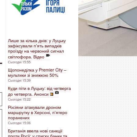
Лише за кілька днів: у Луцьку
зафіксували п'ять випадків
проїзду на червоний сигнал
світлофора. Відео
Сьогодні 15:55
Щопонеділка у Premier City –
мультики зі знижкою 50%
Сьогодні 15:39
Куди піти в Луцьку: від четверга
до четверга. Анонси
Сьогодні 15:22
Росіяни атакували дроном
маршрутку в Херсоні, п'ятеро
поранених
Сьогодні 15:06
Британія ввела нові санкції
проти Росії: у списку банки та