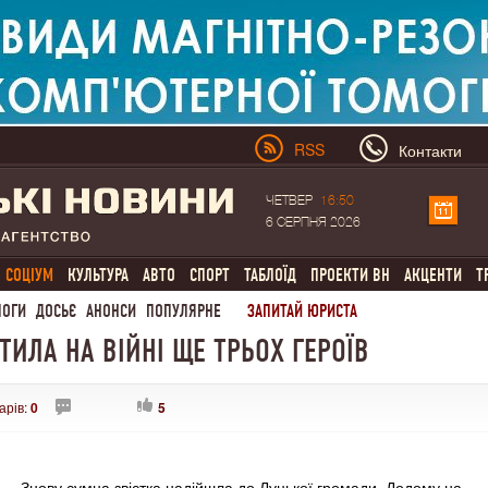
RSS
Контакти
ЧЕТВЕР
16:50
6 СЕРПНЯ 2026
СОЦІУМ
КУЛЬТУРА
АВТО
СПОРТ
ТАБЛОЇД
ПРОЕКТИ ВН
АКЦЕНТИ
Т
ЛОГИ
ДОСЬЄ
АНОНСИ
ПОПУЛЯРНЕ
ЗАПИТАЙ ЮРИСТА
ТИЛА НА ВІЙНІ ЩЕ ТРЬОХ ГЕРОЇВ
арів:
0
5
Знову сумна звістка надійшла до Луцької громади. Додому на