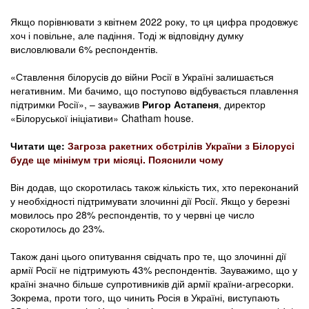
Якщо порівнювати з квітнем 2022 року, то ця цифра продовжує
хоч і повільне, але падіння. Тоді ж відповідну думку
висловлювали 6% респондентів.
«Ставлення білорусів до війни Росії в Україні залишається
негативним. Ми бачимо, що поступово відбувається плавлення
підтримки Росії», – зауважив
Ригор Астапеня
, директор
«Білоруської ініціативи» Chatham house.
Читати ще:
Загроза ракетних обстрілів України з Білорусі
буде ще мінімум три місяці. Пояснили чому
Він додав, що скоротилась також кількість тих, хто переконаний
у необхідності підтримувати злочинні дії Росії. Якщо у березні
мовилось про 28% респондентів, то у червні це число
скоротилось до 23%.
Також дані цього опитування свідчать про те, що злочинні дії
армії Росії не підтримують 43% респондентів. Зауважимо, що у
країні значно більше супротивників дій армії країни-агресорки.
Зокрема, проти того, що чинить Росія в Україні, виступають