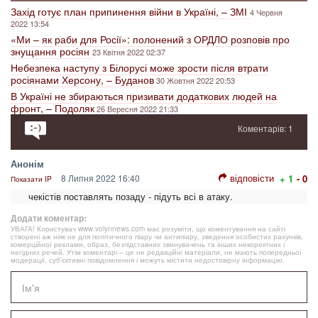
Захід готує план припинення війни в Україні, – ЗМІ
4 Червня
2022 13:54
«Ми – як раби для Росії»: полонений з ОРДЛО розповів про
знущання росіян
23 Квітня 2022 02:37
Небезпека наступу з Білорусі може зрости після втрати
росіянами Херсону, – Буданов
30 Жовтня 2022 20:53
В Україні не збираються призивати додаткових людей на
фронт, – Подоляк
26 Вересня 2022 21:33
Коментарів: 1
Анонім
відповісти
8 Липня 2022 16:40
+ 1
- 0
Показати IP
чекістів поставлять позаду - підуть всі в атаку.
Додати коментар:
УВАГА! Користувач www.volynnews.com має розуміти, що коментування на сайті
створені аж ніяк не для політичного піару чи антипіару, зведення особистих рахунків,
комерційної реклами, образ, безпідставних звинувачень та інших некоректних і
негідних речей. Утім коментарі – це не редакційні матеріали, не мають попередньої
модерації, суб’єктивні повідомлення і можуть містити недостовірну інформацію.