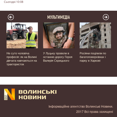
Сьогодні 10:08
МУЛЬТИМЕДІА
Не суто чоловіча
У Луцьку провели в
Росіяни поцілили по
професія: як на Волині
останню дорогу Героя
багатоповерхівках і
️
дівчата навчаються на
Валерія Скрицького
парку в Харкові
трактористок
Інформаційне агентство Волинські Новини.
2017 Всі права захищені