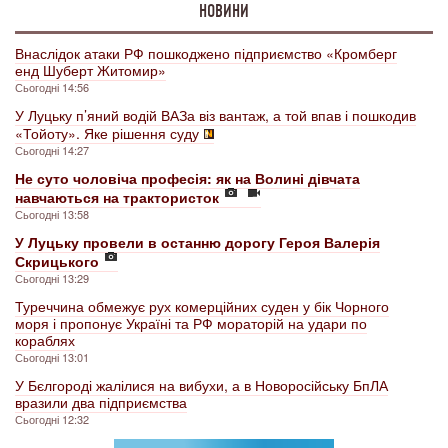
НОВИНИ
Внаслідок атаки РФ пошкоджено підприємство «Кромберг
енд Шуберт Житомир»
Сьогодні 14:56
У Луцьку п’яний водій ВАЗа віз вантаж, а той впав і пошкодив
«Тойоту». Яке рішення суду
Сьогодні 14:27
Не суто чоловіча професія: як на Волині дівчата
навчаються на трактористок
Сьогодні 13:58
У Луцьку провели в останню дорогу Героя Валерія
Скрицького
Сьогодні 13:29
Туреччина обмежує рух комерційних суден у бік Чорного
моря і пропонує Україні та РФ мораторій на удари по
кораблях
Сьогодні 13:01
У Бєлгороді жалілися на вибухи, а в Новоросійську БпЛА
вразили два підприємства
Сьогодні 12:32