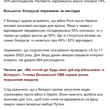
35% респондентів. Натомість підтримують воєнні злочини 14%.
Більшість білорусів переживає за наслідки
У Білорусі чудово розуміють, що війна Росії проти України
матиме негативні наслідки для країни. Якщо у червні з
відповідним твердженням погоджувались 53% опитаних, то у
червні ця цифра зросла до 55%. Що ж стосується впливу на
самих білорусів, то мовиться про 49% і 52% відповідно.
Зауважимо, що соціологічне опитування проводили з 6 по 17
червня 2022 року. Для збору даних використовували інтернет-
інтерв’ю, які давали 804 респонденти.
Читати ще:
«Ми готові до будь-яких дій від військових із
Білорусі». Голова Волинської ОВА оцінив ризик
порушення кордону
Слід зазначити, що у Білорусі матері запустили акцію,
спрямовану проти війни в Україні. Вони прагнуть зробити все
можливе для того, щоб їхніх синів не відправляли на вірну
смерть через імперські амбіції Путіна.