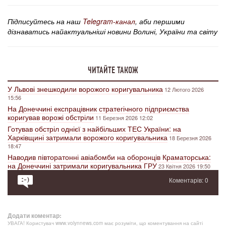
Підписуйтесь на наш
Telegram-канал
, аби першими
дізнаватись найактуальніші новини Волині, України та світу
ЧИТАЙТЕ ТАКОЖ
У Львові знешкодили ворожого коригувальника
12 Лютого 2026
15:56
На Донеччині експрацівник стратегічного підприємства
коригував ворожі обстріли
11 Березня 2026 12:02
Готував обстріл однієї з найбільших ТЕС України: на
Харківщині затримали ворожого коригувальника
18 Березня 2026
18:47
Наводив півторатонні авіабомби на оборонців Краматорська:
на Донеччині затримали коригувальника ГРУ
23 Квітня 2026 19:50
Коментарів: 0
Додати коментар:
УВАГА! Користувач www.volynnews.com має розуміти, що коментування на сайті