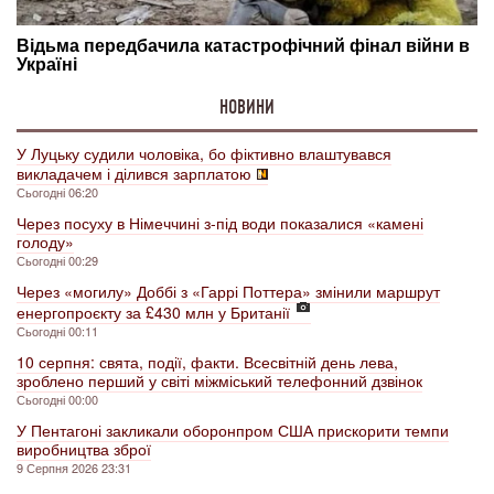
НОВИНИ
У Луцьку судили чоловіка, бо фіктивно влаштувався
викладачем і ділився зарплатою
Сьогодні 06:20
Через посуху в Німеччині з-під води показалися «камені
голоду»
Сьогодні 00:29
Через «могилу» Доббі з «Гаррі Поттера» змінили маршрут
енергопроєкту за £430 млн у Британії
Сьогодні 00:11
10 серпня: свята, події, факти. Всесвітній день лева,
зроблено перший у світі міжміський телефонний дзвінок
Сьогодні 00:00
У Пентагоні закликали оборонпром США прискорити темпи
виробництва зброї
9 Серпня 2026 23:31