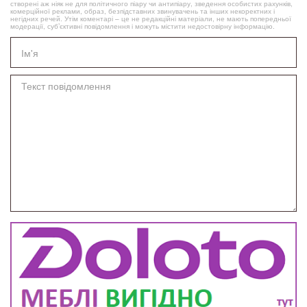
створені аж ніяк не для політичного піару чи антипіару, зведення особистих рахунків,
комерційної реклами, образ, безпідставних звинувачень та інших некоректних і
негідних речей. Утім коментарі – це не редакційні матеріали, не мають попередньої
модерації, суб’єктивні повідомлення і можуть містити недостовірну інформацію.