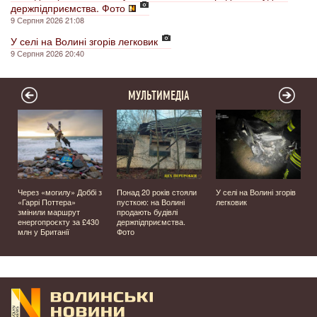
держпідприємства. Фото
9 Серпня 2026 21:08
У селі на Волині згорів легковик
9 Серпня 2026 20:40
МУЛЬТИМЕДІА
Через «могилу» Доббі з
Понад 20 років стояли
У селі на Волині згорів
о
«Гаррі Поттера»
пусткою: на Волині
легковик
змінили маршрут
продають будівлі
енергопроєкту за £430
держпідприємства.
млн у Британії
Фото