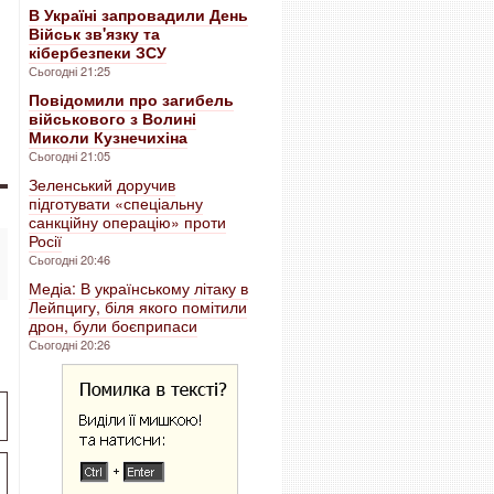
В Україні запровадили День
Військ зв'язку та
кібербезпеки ЗСУ
Сьогодні 21:25
Повідомили про загибель
військового з Волині
Миколи Кузнечихіна
Сьогодні 21:05
Зеленський доручив
підготувати «спеціальну
санкційну операцію» проти
Росії
Сьогодні 20:46
Медіа: В українському літаку в
Лейпцигу, біля якого помітили
дрон, були боєприпаси
Сьогодні 20:26