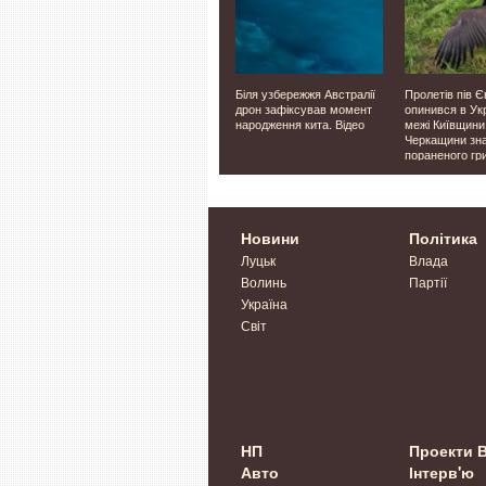
З 2014 року повертав тіла
Біля узбережжя Австралії
Пролетів пів Є
вого
полеглих захисників з
дрон зафіксував момент
опинився в Укр
остору
поля бою: на фронті
народження кита. Відео
межі Київщини 
загинув лідер пошукової
Черкащини зн
групи «Плацдарм»
пораненого гр
Новини
Політика
Луцьк
Влада
Волинь
Партії
Україна
Світ
НП
Проекти 
Авто
Інтерв'ю