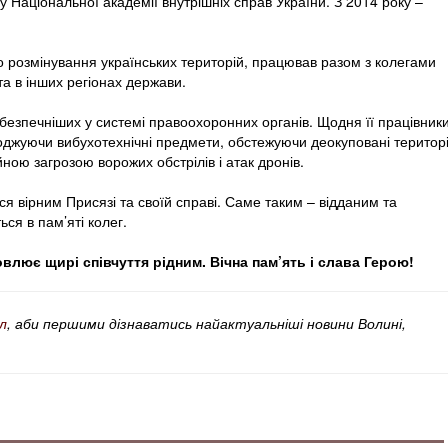
 Національної академії внутрішніх справ України. З 2014 року –
о розмінування українських територій, працював разом з колегами
а в інших регіонах держави.
ебезпечніших у системі правоохоронних органів. Щодня її працівник
джуючи вибухотехнічні предмети, обстежуючи деокуповані територі
йною загрозою ворожих обстрілів і атак дронів.
я вірним Присязі та своїй справі. Саме таким – відданим та
ся в пам’яті колег.
лює щирі співчуття рідним. Вічна пам’ять і слава Герою!
л
, аби першими дізнаватись найактуальніші новини Волині,