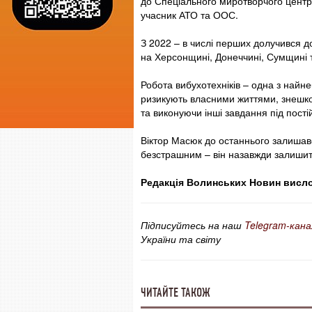
до Спеціального миротворчого центру
учасник АТО та ООС.
З 2022 – в числі перших долучився д
на Херсонщині, Донеччині, Сумщині т
Робота вибухотехніків – одна з найн
ризикують власними життями, знешко
та виконуючи інші завдання під пості
Віктор Масюк до останнього залишавс
безстрашним – він назавжди залишить
Редакція Волинських Новин вислов
Підписуйтесь на наш
Telegram-кана
України та світу
ЧИТАЙТЕ ТАКОЖ