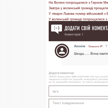
На Волині попрощалися з Героєм М
Завтра у волинській громаді прощат
У лікарні Львова помер військовий з
У волинській громаді попрощалися з
ДОДАТИ СВІЙ КОМЕНТ
Коментарів: 1
Анонім
7 
Показати IP
Шкода...... Вічна пам'ят
Додати коментар:
УВАГА! Користувач www.volynnews.com має розуміти
зведення особистих рахунків, комерційної реклами
це не редакційні матеріали, не мають попередньої