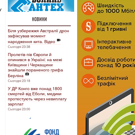
у
НОВИНИ
Біля узбережжя Австралії дрон
зафіксував момент
народження кита. Відео
Сьогодні 23:38
Пролетів пів Європи й
опинився в Україні: на межі
Київщини і Черкащини
я
знайшли пораненого грифа
Берліна
Сьогодні 23:18
У ДР Конго вже понад 1800
смертей від Еболи, медики
протестують через невиплату
зарплат
Сьогодні 23:00