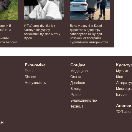
вропи й
У Таїланді футболіст
Була у скруті: в Києві
«Мобілізув
аїні: на
загинув від удару
директор медцентру
які вже сл
і
блискавки під час матчу.
завербував жінку для
двом поса
айшли
Відео
незаконної програми
повідомили
ифа Берліна
сурогатного материнства
Економіка
Соціум
Культу
Гроші
Медицина
Музика
Бізнес
Освіта
Кіно
Нерухомість
Довкілля
Літерату
Вікенд
Мистецт
Релігія
Історія
Благодійництво
Анонси
Техно, IT
ТОП-ано
ВН