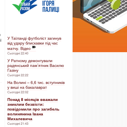
и
У Таїланді футболіст загинув
ї
від удару блискавки під час
матчу. Відео
Сьогодні 22:40
У Ратному демонтували
радянський пам’ятник Василю
Газіну
Сьогодні 22:22
На Волині – 6,6 тис. вступників
у виші на бакалаврат
Сьогодні 22:02
Понад 8 місяців вважали
зниклим безвісти:
повідомили про загибель
волинянина Івана
Михалевича
Сьогодні 21:43