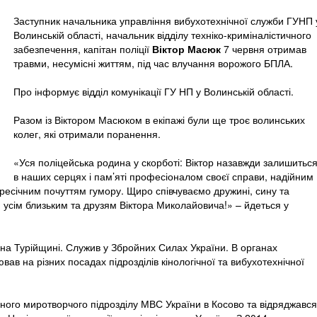
Заступник начальника управління вибухотехнічної служби ГУНП 
Волинській області, начальник відділу техніко-криміналістичного
забезпечення, капітан поліції
Віктор Масюк
7 червня отримав
травми, несумісні життям, під час влучання ворожого БПЛА.
Про інформує відділ комунікації ГУ НП у Волинській області.
Разом із Віктором Масюком в екіпажі були ще троє волинських
колег, які отримали поранення.
«Уся поліцейська родина у скорботі: Віктор назавжди залишитьс
в наших серцях і пам’яті професіоналом своєї справи, надійним
січним почуттям гумору. Щиро співчуваємо дружині, сину та
ка, усім близьким та друзям Віктора Миколайовича!» – йдеться у
на Турійщині. Служив у Збройних Силах України. В органах
вав на різних посадах підрозділів кінологічної та вибухотехнічної
ічного миротворчого підрозділу МВС України в Косово та відряджався