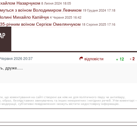
ихайлом Назарчуком
8 Липня 2024 18:05
имуться з воїном Володимиром Левчиком
19 Грудня 2024 17:18
 Волині Михайло Капійчук
4 Червня 2025 16:42
 35-річним воїном Сергієм Омелянчуком
18 Серпня 2025 17:16
АР
Червня 2026 20:37
відповісти
- 2
+ 12
ь, друже.....
, що коментування на сайті створені аж ніяк не для політичного піару чи антипіару,
, образ, безпідставних звинувачень та інших некоректних і негідних речей. Утім коментарі –
 модерації, суб’єктивні повідомлення і можуть містити недостовірну інформацію.