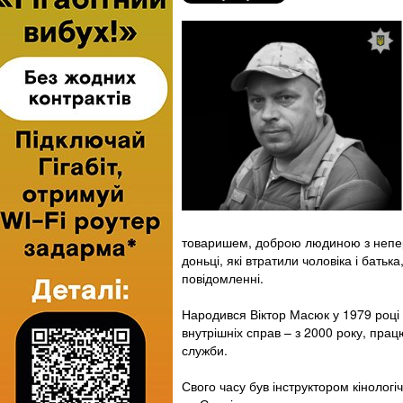
товаришем, доброю людиною з непере
доньці, які втратили чоловіка і бать
повідомленні.
Народився Віктор Масюк у 1979 році 
внутрішніх справ – з 2000 року, працю
служби.
Свого часу був інструктором кінолог