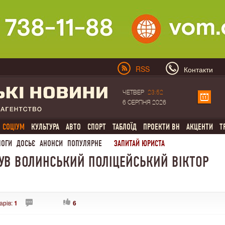
RSS
Контакти
ЧЕТВЕР
23:52
6 СЕРПНЯ 2026
СОЦІУМ
КУЛЬТУРА
АВТО
СПОРТ
ТАБЛОЇД
ПРОЕКТИ ВН
АКЦЕНТИ
Т
ЛОГИ
ДОСЬЄ
АНОНСИ
ПОПУЛЯРНЕ
ЗАПИТАЙ ЮРИСТА
НУВ ВОЛИНСЬКИЙ ПОЛІЦЕЙСЬКИЙ ВІКТОР
арів:
1
6