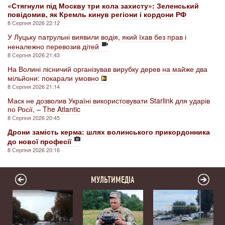
«Стягнули під Москву три кола захисту»: Зеленський
повідомив, як Кремль кинув регіони і кордони РФ
8 Серпня 2026 22:12
У Луцьку патрульні виявили водія, який їхав без прав і
неналежно перевозив дітей
8 Серпня 2026 21:43
На Волині лісничий організував вирубку дерев на майже два
мільйони: покарали умовно
8 Серпня 2026 21:14
Маск не дозволив Україні використовувати Starlink для ударів
по Росії, – The Atlantic
8 Серпня 2026 20:45
Дрони замість керма: шлях волинського прикордонника
до нової професії
8 Серпня 2026 20:16
МУЛЬТИМЕДІА