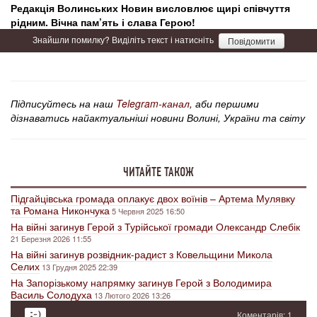
Редакція Волинських Новин висловлює щирі співчуття
рідним. Вічна пам’ять і слава Герою!
Знайшли помилку? Виділіть текст і натисніть
Повідомити
Підписуйтесь на наш
Telegram-канал
, аби першими
дізнаватись найактуальніші новини Волині, України та світу
ЧИТАЙТЕ ТАКОЖ
Підгайцівська громада оплакує двох воїнів – Артема Мулявку
та Романа Никончука
5 Червня 2025 16:50
На війні загинув Герой з Турійської громади Олександр Слебік
21 Березня 2026 11:55
На війні загинув розвідник-радист з Ковельщини Микола
Селих
13 Грудня 2025 22:39
На Запорізькому напрямку загинув Герой з Володимира
Василь Солодуха
13 Лютого 2026 13:26
Коментарів: 1