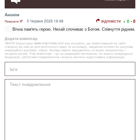
Анонім
відповісти
5 Червня 2026 16:48
+ 0
- 0
Показати IP
Вічна пам'ять герою. Нехай спочиває з Богом. Співчуття рідним.
Додати коментар:
УВАГА! Користувач www.volynnews.com має розуміти, що коментування на сайті
створені аж ніяк не для політичного піару чи антипіару, зведення особистих рахунків,
комерційної реклами, образ, безпідставних звинувачень та інших некоректних і
негідних речей. Утім коментарі – це не редакційні матеріали, не мають попередньої
модерації, суб’єктивні повідомлення і можуть містити недостовірну інформацію.