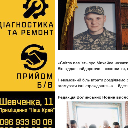
«Світла пам’ять про Михайла назавжд
Він віддав найдорожче – своє життя,
Невимовний біль втрати розділяємо р
втамувати їхні страждання...» – йдет
Редакція Волинських Новин вислов