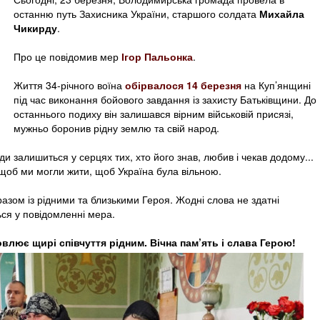
останню путь Захисника України, старшого солдата
Михайла
Чикирду
.
Про це повідомив мер
Ігор Пальонка
.
Життя 34-річного воїна
обірвалося 14 березня
на Куп’янщині
під час виконання бойового завдання із захисту Батьківщини. До
останнього подиху він залишався вірним військовій присязі,
мужньо боронив рідну землю та свій народ.
и залишиться у серцях тих, хто його знав, любив і чекав додому...
 щоб ми могли жити, щоб Україна була вільною.
азом із рідними та близькими Героя. Жодні слова не здатні
ься у повідомленні мера.
лює щирі співчуття рідним. Вічна пам’ять і слава
Герою
!