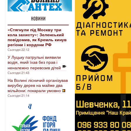
НОВИНИ
«Стягнули під Москву три
кола захисту»: Зеленський
повідомив, як Кремль кинув
регіони і кордони РФ
Сьогодні 22:12
У Луцьку патрульні виявили
водія, який їхав без прав і
неналежно перевозив дітей
Сьогодні 21:43
На Волині лісничий організував
вирубку дерев на майже два
мільйони: покарали умовно
Сьогодні 21:14