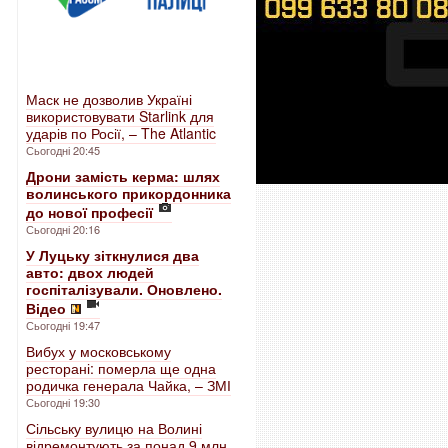
Маск не дозволив Україні
використовувати Starlink для
ударів по Росії, – The Atlantic
Сьогодні 20:45
Дрони замість керма: шлях
волинського прикордонника
до нової професії
Сьогодні 20:16
У Луцьку зіткнулися два
авто: двох людей
госпіталізували. Оновлено.
Відео
Сьогодні 19:47
Вибух у московському
ресторані: померла ще одна
родичка генерала Чайка, – ЗМІ
Сьогодні 19:30
Сільську вулицю на Волині
відремонтують за понад 9 млн