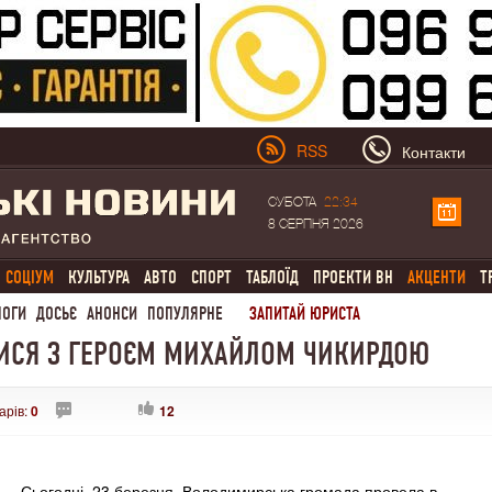
RSS
Контакти
СУБОТА
22:34
8 СЕРПНЯ 2026
СОЦІУМ
КУЛЬТУРА
АВТО
СПОРТ
ТАБЛОЇД
ПРОЕКТИ ВН
АКЦЕНТИ
Т
ЛОГИ
ДОСЬЄ
АНОНСИ
ПОПУЛЯРНЕ
ЗАПИТАЙ ЮРИСТА
ИСЯ З ГЕРОЄМ МИХАЙЛОМ ЧИКИРДОЮ
арів:
0
12
Сьогодні, 23 березня, Володимирська громада провела в