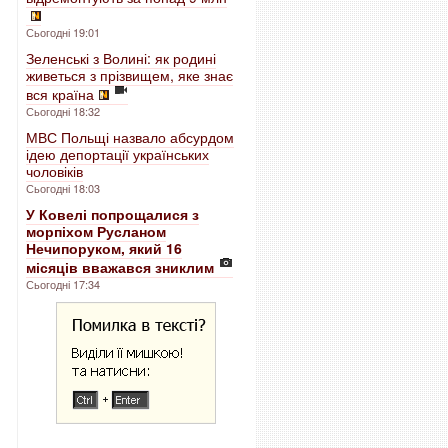
Сьогодні 19:01
Зеленські з Волині: як родині
живеться з прізвищем, яке знає
вся країна
Сьогодні 18:32
МВС Польщі назвало абсурдом
ідею депортації українських
чоловіків
Сьогодні 18:03
У Ковелі попрощалися з
морпіхом Русланом
Нечипоруком, який 16
місяців вважався зниклим
Сьогодні 17:34