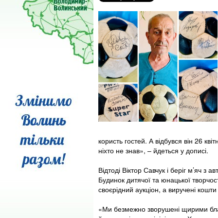
користь гостей. А відбувся він 26 кві
ніхто не знав», – йдеться у дописі.
Відтоді Віктор Савчук і беріг м’яч з
Будинок дитячої та юнацької творчост
своєрідний аукціон, а виручені кошти
«Ми безмежно зворушені щирими благ