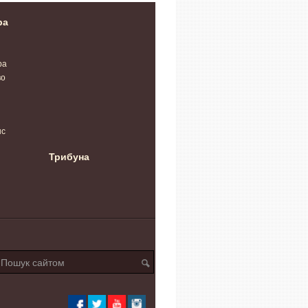
ра
ра
во
нс
Трибуна