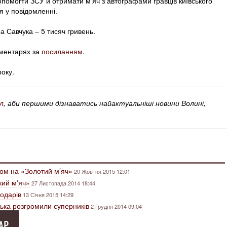
допомогти ЗСУ й отримати м’яч з автографами гравців київського
я у повідомленні.
а Савчука – 5 тисяч гривень.
оментарях за
посиланням
.
року.
л
, аби першими дізнаватись найактуальніші новини Волині,
ом на «Золотий м’яч»
20 Жовтня 2015 12:01
кий м'яч»
27 Листопада 2014 18:44
одарів
13 Січня 2015 14:29
цька розгромили суперників
2 Грудня 2014 09:04
АР