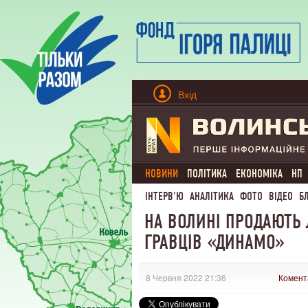
Вхід
НОВИНИ
ПОЛІТИКА
ЕКОНОМІКА
НП
ІНТЕРВ'Ю
АНАЛІТИКА
ФОТО
ВІДЕО
Б
НА ВОЛИНІ ПРОДАЮТЬ
ГРАВЦІВ «ДИНАМО»
8 Червня 2022 21:36
Комент