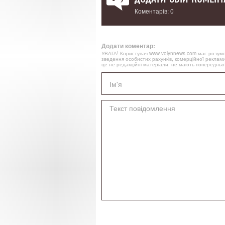
Коментарів: 0
Додати коментар:
УВАГА! Користувач www.volynnews.com має розуміти
зведення особистих рахунків, комерційної реклами
це не редакційні матеріали, не мають попередньої