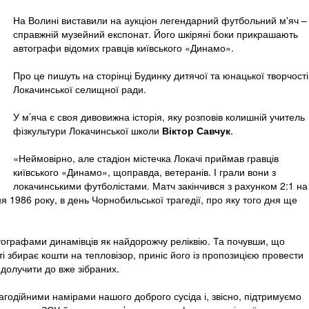
На Волині виставили на аукціон легендарний футбольний м'яч –
справжній музейний експонат. Його шкіряні боки прикрашають
автографи відомих гравців київського «Динамо».
Про це пишуть на сторінці Будинку дитячої та юнацької творчості
Локачинської селищної ради.
У м’яча є своя дивовижна історія, яку розповів колишній учитель
фізкультури Локачинської школи
Віктор Савчук
.
«Неймовірно, але стадіон містечка Локачі приймав гравців
київського «Динамо», щоправда, ветеранів. І грали вони з
локачинськими футболістами. Матч закінчився з рахунком 2:1 на
тня 1986 року, в день Чорнобильської трагедії, про яку того дня ще
 автографами динамівців як найдорожчу реліквію. Та почувши, що
і збирає кошти на тепловізор, приніс його із пропозицією провести
 долучити до вже зібраних.
одійними намірами нашого доброго сусіда і, звісно, підтримуємо