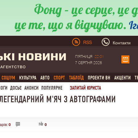
RSS
Контакти
П'ЯТНИЦЯ
22:01
7 СЕРПНЯ 2026
СОЦІУМ
КУЛЬТУРА
АВТО
СПОРТ
ТАБЛОЇД
ПРОЕКТИ ВН
АКЦЕНТИ
Т
ЛОГИ
ДОСЬЄ
АНОНСИ
ПОПУЛЯРНЕ
ЗАПИТАЙ ЮРИСТА
 ЛЕГЕНДАРНИЙ М'ЯЧ З АВТОГРАФАМИ
арів:
0
0