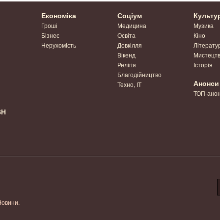
Економіка
Соціум
Культу
Гроші
Медицина
Музика
Бізнес
Освіта
Кіно
Нерухомість
Довкілля
Літерату
Вікенд
Мистецт
Релігія
Історія
Благодійництво
Анонси
Техно, IT
ТОП-ано
ВН
Новини.