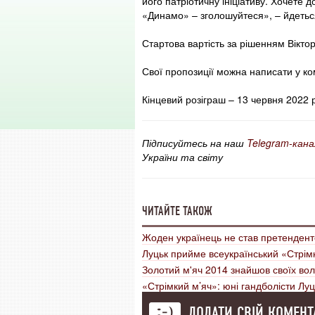
його патріотичну ініціативу. Хочете 
«Динамо» – зголошуйтеся», – йдетьс
Стартова вартість за рішенням Віктор
Свої пропозиції можна написати у к
Кінцевий розіграш – 13 червня 2022 
Підписуйтесь на наш
Telegram-кана
України та світу
ЧИТАЙТЕ ТАКОЖ
Жоден українець не став претендент
Луцьк прийме всеукраїнський «Стрім
Золотий м'яч 2014 знайшов своїх вол
«Стрімкий м’яч»: юні гандболісти Лу
ДОДАТИ СВІЙ КОМЕНТ