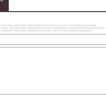
, що коментування на сайті створені аж ніяк не для політичного піару чи антипіару,
, образ, безпідставних звинувачень та інших некоректних і негідних речей. Утім коментарі –
 модерації, суб’єктивні повідомлення і можуть містити недостовірну інформацію.