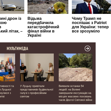
МУЛЬТИМЕДІА
ктивності та
У Луцьку привітали
Виявили останки 54
У Луцькій 
 з Луцької
представників будівельної
людей: на Волині
проінспект
нулися з
галузі з професійним
завершили ексгумацію на
закладах о
итві
святом
місцях масових поховань
яких надх
часів Другої Світової війни