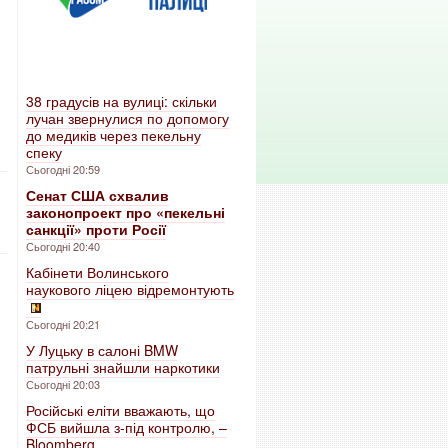
38 градусів на вулиці: скільки
лучан звернулися по допомогу
до медиків через пекельну
спеку
Сьогодні 20:59
Сенат США схвалив
законопроект про «пекельні
санкції» проти Росії
Сьогодні 20:40
Кабінети Волинського
наукового ліцею відремонтують
Сьогодні 20:21
У Луцьку в салоні BMW
патрульні знайшли наркотики
Сьогодні 20:03
Російські еліти вважають, що
ФСБ вийшла з-під контролю, –
Bloomberg