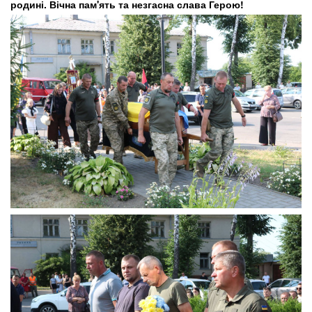
родині. Вічна пам'ять та незгасна слава Герою!