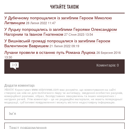
ЧИТАЙТЕ ТАКОЖ
У Дубечному попрощалися із загиблим Героєм Миколою
Литвинцем
28 Липня 2022 11:47
У Луцьку попрощались із загиблими Героями Олександром
Нагорним та Іваном Гнатенком
27 Січня 2023 13:54
У Вишнівській громаді попрощалися із загиблим Героєм
Валентином Вавришем
21 Липня 2022 09:19
Лучани провели в останню путь Романа Луцюка
26 Березня 2016
13:30
Коментарів: 0
Додати коментар:
УВАГА! Користувач www.volynnews.com має розуміти, що коментування на сайті
створені аж ніяк не для політичного піару чи антипіару, зведення особистих рахунків,
комерційної реклами, образ, безпідставних звинувачень та інших некоректних і
негідних речей. Утім коментарі – це не редакційні матеріали, не мають попередньої
модерації, суб’єктивні повідомлення і можуть містити недостовірну інформацію.