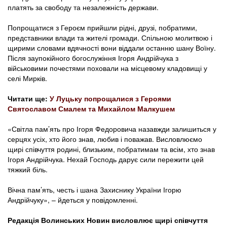
платять за свободу та незалежність держави.
Попрощатися з Героєм прийшли рідні, друзі, побратими,
представники влади та жителі громади. Спільною молитвою і
щирими словами вдячності вони віддали останню шану Воїну.
Після заупокійного богослужіння Ігоря Андрійчука з
військовими почестями поховали на місцевому кладовищі у
селі Мирків.
Читати ще:
У Луцьку попрощалися з Героями
Святославом Смалем та Михайлом Малкушем
«Світла пам’ять про Ігоря Федоровича назавжди залишиться у
серцях усіх, хто його знав, любив і поважав. Висловлюємо
щирі співчуття родині, близьким, побратимам та всім, хто знав
Ігоря Андрійчука. Нехай Господь дарує сили пережити цей
тяжкий біль.
Вічна пам’ять, честь і шана Захиснику України Ігорю
Андрійчуку», – йдеться у повідомленні.
Редакція Волинських Новин висловлює щирі співчуття