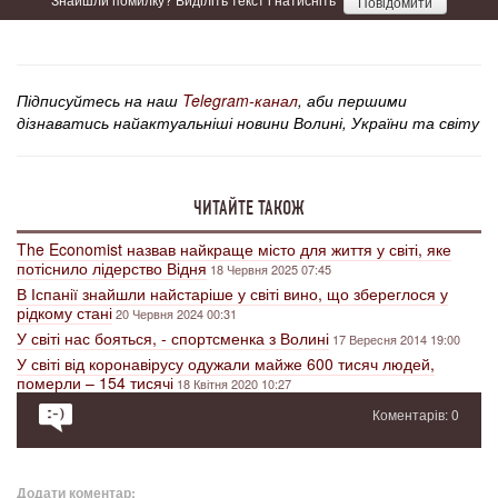
Повідомити
Підписуйтесь на наш
Telegram-канал
, аби першими
дізнаватись найактуальніші новини Волині, України та світу
ЧИТАЙТЕ ТАКОЖ
The Economist назвав найкраще місто для життя у світі, яке
потіснило лідерство Відня
18 Червня 2025 07:45
В Іспанії знайшли найстаріше у світі вино, що збереглося у
рідкому стані
20 Червня 2024 00:31
У світі нас бояться, - спортсменка з Волині
17 Вересня 2014 19:00
У світі від коронавірусу одужали майже 600 тисяч людей,
померли – 154 тисячі
18 Квітня 2020 10:27
Коментарів: 0
Додати коментар: