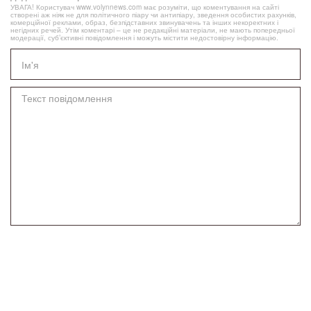
УВАГА! Користувач www.volynnews.com має розуміти, що коментування на сайті
створені аж ніяк не для політичного піару чи антипіару, зведення особистих рахунків,
комерційної реклами, образ, безпідставних звинувачень та інших некоректних і
негідних речей. Утім коментарі – це не редакційні матеріали, не мають попередньої
модерації, суб’єктивні повідомлення і можуть містити недостовірну інформацію.