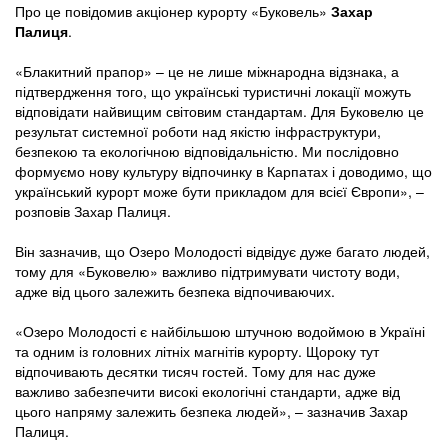
Про це повідомив акціонер курорту «Буковель»
Захар
Палиця
.
«Блакитний прапор» – це не лише міжнародна відзнака, а
підтвердження того, що українські туристичні локації можуть
відповідати найвищим світовим стандартам. Для Буковелю це
результат системної роботи над якістю інфраструктури,
безпекою та екологічною відповідальністю. Ми послідовно
формуємо нову культуру відпочинку в Карпатах і доводимо, що
український курорт може бути прикладом для всієї Європи», –
розповів Захар Палиця.
Він зазначив, що Озеро Молодості відвідує дуже багато людей,
тому для «Буковелю» важливо підтримувати чистоту води,
адже від цього залежить безпека відпочиваючих.
«Озеро Молодості є найбільшою штучною водоймою в Україні
та одним із головних літніх магнітів курорту. Щороку тут
відпочивають десятки тисяч гостей. Тому для нас дуже
важливо забезпечити високі екологічні стандарти, адже від
цього напряму залежить безпека людей», – зазначив Захар
Палиця.