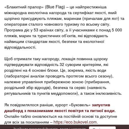
«Блакитний прапор» (Blue Flag) – це найпрестижніша
міжнародна екологічна нагорода та сертифікат якості, який
щорічно присуджують пляжам, маринам (причалам для яхт) та
операторам сталого човнового туризму по всьому світу.
Програма діє у 53 країнах світу, а її учасниками є понад 5 000
пляжів, марин та туристичних об’єктів, які відповідають
найвищим стандартам якості, безпеки та екологічної
відповідальності.
Щоб отримати таку нагороду, локація повинна щороку
підтверджувати відповідність 32 суворим критеріям, які
розділені на 4 основні блоки. Це, зокрема, якість води
(лабораторні аналізи проводять протягом всього сезону),
належне управління прибережною зоною (прибирання,
роздільний збір відходів), безпека та сервіс (наявність
рятувальників та пунктів меддопомоги), а також інклюзивність.
Як повідомлялося раніше, курорт «Буковель»
запустив
дашборд з показниками якості повітря та питної води
.
Онлайн-табло оновлюється на постійній основі та доступне
для всіх за посиланням –
https://eco.bukovel.com
.
Знайшли помилку? Виділіть текст і натисніть