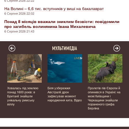
6 Серпня 2026 22:22
На Волині – 6,6 тис. вступників у виші на бакалаврат
6 Серпня 2026 22:02
Понад 8 місяців вважали зниклим безвісти: повідомили
про загибель волинянина Івана Михалевича
6 Серпня 2026 21:43
МУЛЬТИМЕДІА
Ховалась під землею
Біля узбережжя
Пролетів пів Європи й
о
понад 1600 років: в
Австралії дрон
опинився в Україні: на
Британії знайшли
зафіксував момент
межі Київщини і
унікальну римську
народження кита. Відео
Черкащини знайшли
віллу
пораненого грифа
Берліна