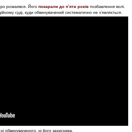
иро розкаявся. Його
покарали до п’яти років
позбавлення волі.
ційному суді, куди обвинувачений систематично не з’являється.
ні обвинуваченого, ні його захисника.