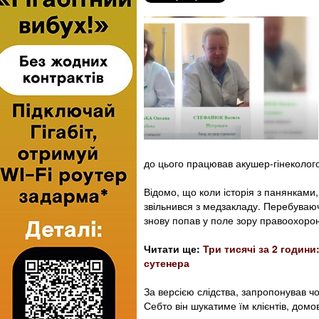
до цього працював акушер-гінекологом
Відомо, що коли історія з панянками,
звільнився з медзакладу. Перебуваюч
знову попав у поле зору правоохоронц
Читати ще:
Три тисячі за 2 години
сутенера
За версією слідства, запропонував ч
Себто він шукатиме їм клієнтів, домо