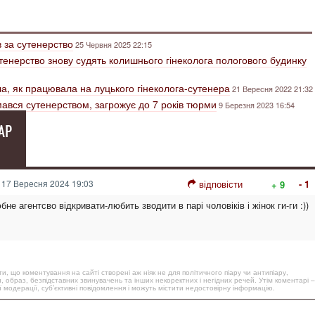
в за сутенерство
25 Червня 2025 22:15
утенерство знову судять колишнього гінеколога пологового будинку
іла, як працювала на луцького гінеколога-сутенера
21 Вересня 2022 21:32
ймався сутенерством, загрожує до 7 років тюрми
9 Березня 2023 16:54
АР
17 Вересня 2024 19:03
відповісти
- 1
+ 9
не агентсво відкривати-любить зводити в парі чоловіків і жінок ги-ги :))
, що коментування на сайті створені аж ніяк не для політичного піару чи антипіару,
, образ, безпідставних звинувачень та інших некоректних і негідних речей. Утім коментарі –
 модерації, суб’єктивні повідомлення і можуть містити недостовірну інформацію.