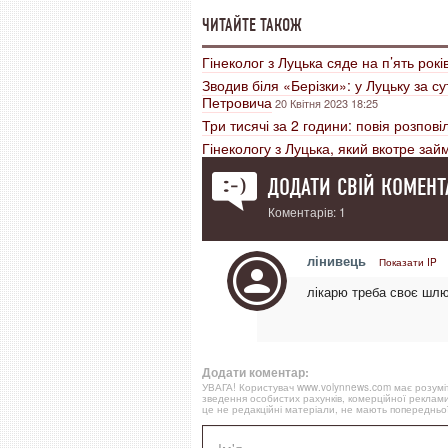
ЧИТАЙТЕ ТАКОЖ
Гінеколог з Луцька сяде на п’ять рокі
Зводив біля «Берізки»: у Луцьку за с
Петровича
20 Квітня 2023 18:25
Три тисячі за 2 години: повія розпов
Гінекологу з Луцька, який вкотре за
ДОДАТИ СВІЙ КОМЕНТ
Коментарів: 1
лінивець
Показати IP
лікарю треба своє шлюб
Додати коментар:
УВАГА! Користувач www.volynnews.com має розуміти
зведення особистих рахунків, комерційної реклами
це не редакційні матеріали, не мають попередньої