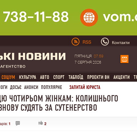
RSS
Контакти
П'ЯТНИЦЯ
07:59
7 СЕРПНЯ 2026
СОЦІУМ
КУЛЬТУРА
АВТО
СПОРТ
ТАБЛОЇД
ПРОЕКТИ ВН
АКЦЕНТИ
Т
ЛОГИ
ДОСЬЄ
АНОНСИ
ПОПУЛЯРНЕ
ЗАПИТАЙ ЮРИСТА
ЦЮ ЧОТИРЬОМ ЖІНКАМ: КОЛИШНЬОГО
ЗНОВУ СУДЯТЬ ЗА СУТЕНЕРСТВО
арів:
1
2