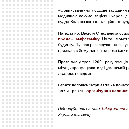
«Обвинувачений у судове засідання 
медичною документацією, і через це 
суддя Волинського апеляційного суд
Нагадаємо, Василя Стефанюка судили
продажі амфетаміну
. На той момен
будинку. Під час розслідування він у
призначив йому лише три роки іспито
Проте вже у травні 2021 року поліція
місяць пропрацювати у Цуманській ра
лікарем, невідомо.
Втретє чоловіка затримали на початку
тисячі гривень
організував надання
Підписуйтесь на наш
Telegram-кана
України та світу