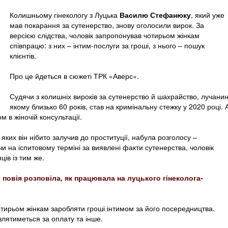
Колишньому гінекологу з Луцька
Василю Стефанюку
, який уже
мав покарання за сутенерство, знову оголосили вирок. За
версією слідства, чоловік запропонував чотирьом жінкам
співпрацю: з них – інтим-послуги за гроші, з нього – пошук
клієнтів.
Про це йдеться в сюжеті ТРК «Аверс».
Судячи з колишніх вироків за сутенерство й шахрайство, лучанин
якому близько 60 років, став на кримінальну стежку у 2020 році. 
 в жіночій консультації.
 яких він нібито залучив до проституції, набула розголосу –
и на іспитовому терміні за виявлені факти сутенерства, чоловік
ів із тим же.
: повія розповіла, як працювала на луцького гінеколога-
отирьом жінкам заробляти гроші інтимом за його посередництва.
влятиметься за оплату та інше.