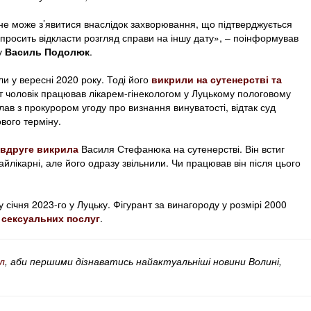
не може з’явитися внаслідок захворювання, що підтверджується
просить відкласти розгляд справи на іншу дату», – поінформував
у
Василь Подолюк
.
 у вересні 2020 року. Тоді його
викрили на сутенерстві та
т чоловік працював лікарем-гінекологом у Луцькому пологовому
клав з прокурором угоду про визнання винуватості, відтак суд
вого терміну.
вдруге викрила
Василя Стефанюка на сутенерстві. Він встиг
йлікарні, але його одразу звільнили. Чи працював він після цього
 січня 2023-го у Луцьку. Фігурант за винагороду у розмірі 2000
 сексуальних послуг
.
л
, аби першими дізнаватись найактуальніші новини Волині,