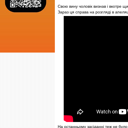
Свою вину чоловік визнав і вкотре щ
Зараз ця справа на розгляді в апеля
На останньому засіданні теж не було 