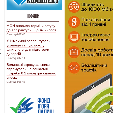
НОВИНИ
МОН оновило терміни вступу
до аспірантури: що змінилося
Сьогодні 07:43
У Німеччині заарештували
українця за підозрою у
,
шпигунстві для підготовки
А
диверсій
Сьогодні 07:14
Волинські страхувальники
спрямували на соціальні
потреби 8,2 млрд грн єдиного
внеску
Сьогодні 06:45