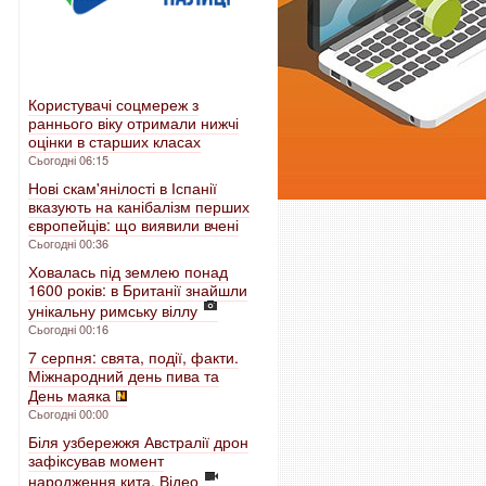
Користувачі соцмереж з
раннього віку отримали нижчі
оцінки в старших класах
Сьогодні 06:15
Нові скам'янілості в Іспанії
вказують на канібалізм перших
європейців: що виявили вчені
Сьогодні 00:36
Ховалась під землею понад
1600 років: в Британії знайшли
унікальну римську віллу
Сьогодні 00:16
7 серпня: свята, події, факти.
Міжнародний день пива та
День маяка
Сьогодні 00:00
Біля узбережжя Австралії дрон
зафіксував момент
народження кита. Відео