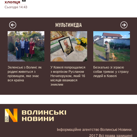
хлопця
Сьогодні 14:43
МУЛЬТИМЕДІА
Зеленські з Волині: як
У Ковелі попрощалися
Безхатько зі зграєю
родині живеться з
з морпіхом Русланом
собак тримає у страху
прізвищем, яке знає
Нечипоруком, який 16
людей в Ковелі
вся країна
місяців вважався
зниклим
Інформаційне агентство Волинські Новини.
2017 Всі права захищені