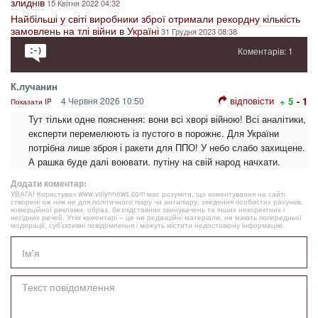
злиднів
15 Квітня 2022 04:32
Найбільші у світі виробники зброї отримали рекордну кількість
замовлень на тлі війни в Україні
31 Грудня 2023 08:38
Коментарів: 1
К.лучанин
відповісти
4 Червня 2026 10:50
+ 5
- 1
Показати IP
Тут тільки одне пояснення: вони всі хворі війною! Всі аналітики,
експерти перемелюють із пустого в порожнє. Для України
потрібна лише зброя і ракети для ППО! У небо слабо захищене.
А рашка буде далі воювати. путіну на свій народ начхати.
Додати коментар:
УВАГА! Користувач www.volynnews.com має розуміти, що коментування на сайті
створені аж ніяк не для політичного піару чи антипіару, зведення особистих рахунків,
комерційної реклами, образ, безпідставних звинувачень та інших некоректних і
негідних речей. Утім коментарі – це не редакційні матеріали, не мають попередньої
модерації, суб’єктивні повідомлення і можуть містити недостовірну інформацію.