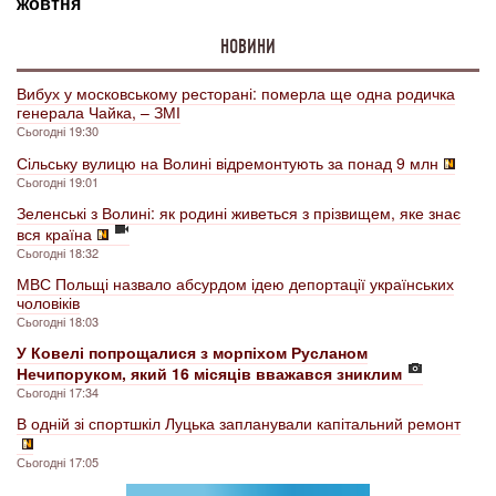
НОВИНИ
Вибух у московському ресторані: померла ще одна родичка
генерала Чайка, – ЗМІ
Сьогодні 19:30
Сільську вулицю на Волині відремонтують за понад 9 млн
Сьогодні 19:01
Зеленські з Волині: як родині живеться з прізвищем, яке знає
вся країна
Сьогодні 18:32
МВС Польщі назвало абсурдом ідею депортації українських
чоловіків
Сьогодні 18:03
У Ковелі попрощалися з морпіхом Русланом
Нечипоруком, який 16 місяців вважався зниклим
Сьогодні 17:34
В одній зі спортшкіл Луцька запланували капітальний ремонт
Сьогодні 17:05