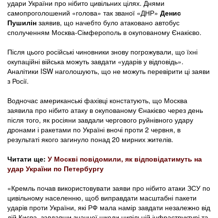
удари України про нібито цивільних цілях. Днями
самопроголошений «голова» так званої «ДНР»
Денис
Пушилін
заявив, що начебто було атаковано автобус
сполученням Москва-Сімферополь в окупованому Єнакієво.
Після цього російські чиновники знову погрожували, що їхні
окупаційні війська можуть завдати «ударів у відповідь».
Аналітики ISW наголошують, що не можуть перевірити ці заяви
з Росії.
Водночас американські фахівці констатують, що Москва
заявила про нібито атаку в окупованому Єнакієво через день
після того, як росіяни завдали чергового руйнівного удару
дронами і ракетами по Україні вночі проти 2 червня, в
результаті якого загинуло понад 20 мирних жителів.
Читати ще:
У Москві повідомили, як відповідатимуть на
удар України по Петербургу
«Кремль почав використовувати заяви про нібито атаки ЗСУ по
цивільному населенню, щоб виправдати масштабні пакети
ударів проти України, які РФ мала намір завдати незалежно від
дій Києва, завдавши значної шкоди цивільній інфраструктурі та