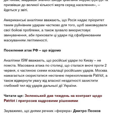
призвівши до великої кількості жертв серед населення», –
йдеться у звіті.
Американські аналітики вважають, що Росія надає пріоритет
таким руйнівним ударам частково для того, щоб замовчуувати
свої бойові проблеми, а також зухвало використовує
звинувачення, аби приховати ці удари під сфабрикованим
маскуванням легітимності.
Посилення атак РФ – що відомо
Аналітики ISW вважають, що російські удари по Києву – не
помста. Масована атака по столиці, що сталася вночі проти 2
червня, є частиною схеми ескалації російських ударів. Москва
намагається скористатися нестачею перехоплювачів Patriot, а
також відвернути увагу від власної нездатності захистити
глибокий тил від ударів дальньої дії України.
Читати ще:
Зеленський дав тиждень на контракт щодо
Patriot і пригрозив кадровими рішеннями
Зауважимо, що днями речник «фюрера»
Дмитро Пєсков