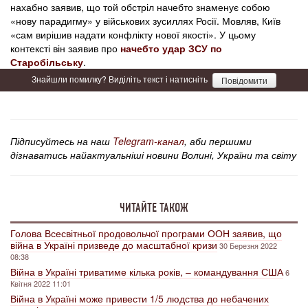
нахабно заявив, що той обстріл начебто знаменує собою
«нову парадигму» у військових зусиллях Росії. Мовляв, Київ
«сам вирішив надати конфлікту нової якості». У цьому
контексті він заявив про
начебто удар ЗСУ по
Старобільську
.
Знайшли помилку? Виділіть текст і натисніть
Повідомити
Підписуйтесь на наш
Telegram-канал
, аби першими
дізнаватись найактуальніші новини Волині, України та світу
ЧИТАЙТЕ ТАКОЖ
Голова Всесвітньої продовольчої програми ООН заявив, що
війна в Україні призведе до масштабної кризи
30 Березня 2022
08:38
Війна в Україні триватиме кілька років, – командування США
6
Квітня 2022 11:01
Війна в Україні може привести 1/5 людства до небачених