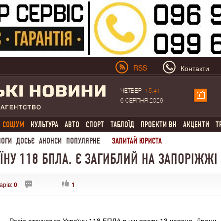
RSS
Контакти
ЧЕТВЕР
15:41
6 СЕРПНЯ 2026
СОЦІУМ
КУЛЬТУРА
АВТО
СПОРТ
ТАБЛОЇД
ПРОЕКТИ ВН
АКЦЕНТИ
Т
ЛОГИ
ДОСЬЄ
АНОНСИ
ПОПУЛЯРНЕ
ЗАПИТАЙ ЮРИСТА
АЇНУ 118 БПЛА. Є ЗАГИБЛИЙ НА ЗАПОРІЖЖІ
арів:
0
1
Росія атакувала Україну 118 БПЛА в ніч проти 13 червня. Дрони