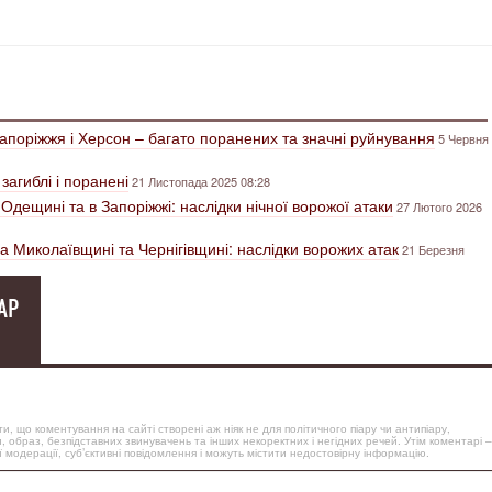
Запоріжжя і Херсон – багато поранених та значні руйнування
5 Червня
загиблі і поранені
21 Листопада 2025 08:28
Одещині та в Запоріжжі: наслідки нічної ворожої атаки
27 Лютого 2026
на Миколаївщині та Чернігівщині: наслідки ворожих атак
21 Березня
АР
, що коментування на сайті створені аж ніяк не для політичного піару чи антипіару,
, образ, безпідставних звинувачень та інших некоректних і негідних речей. Утім коментарі –
 модерації, суб’єктивні повідомлення і можуть містити недостовірну інформацію.