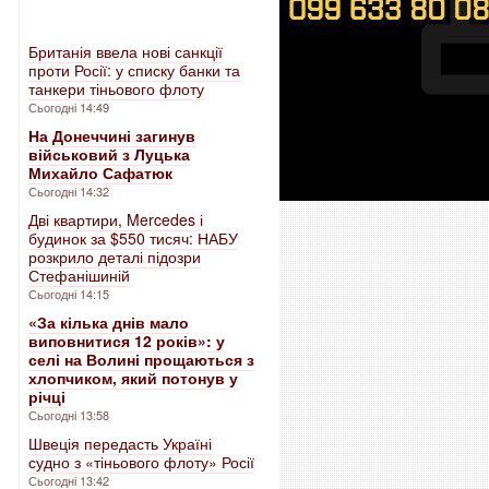
Британія ввела нові санкції
проти Росії: у списку банки та
танкери тіньового флоту
Сьогодні 14:49
На Донеччині загинув
військовий з Луцька
Михайло Сафатюк
Сьогодні 14:32
Дві квартири, Mercedes і
будинок за $550 тисяч: НАБУ
розкрило деталі підозри
Стефанішиній
Сьогодні 14:15
«За кілька днів мало
виповнитися 12 років»: у
селі на Волині прощаються з
хлопчиком, який потонув у
річці
Сьогодні 13:58
Швеція передасть Україні
судно з «тіньового флоту» Росії
Сьогодні 13:42