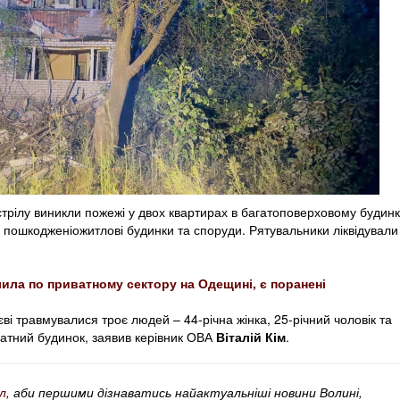
трілу виникли пожежі у двох квартирах в багатоповерховому будинк
, пошкодженіожитлові будинки та споруди. Рятувальники ліквідували
лила по приватному сектору на Одещині, є поранені
ві травмувалися троє людей – 44-річна жінка, 25-річний чоловік та
атний будинок, заявив керівник ОВА
Віталій Кім
.
л
, аби першими дізнаватись найактуальніші новини Волині,