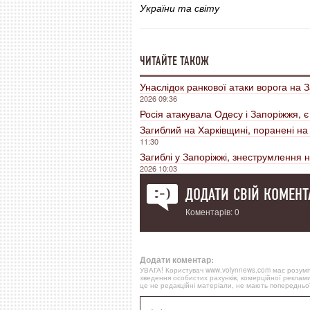
України та світу
ЧИТАЙТЕ ТАКОЖ
Унаслідок ранкової атаки ворога на 
2026 09:36
Росія атакувала Одесу і Запоріжжя, є 
Загиблий на Харківщині, поранені на 
11:30
Загиблі у Запоріжжі, знеструмлення 
2026 10:03
ДОДАТИ СВІЙ КОМЕНТ
Коментарів: 0
Додати коментар:
УВАГА! Користувач www.volynnews.com має розуміти
зведення особистих рахунків, комерційної реклами
це не редакційні матеріали, не мають попередньої