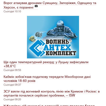
Ворог атакував дронами Сумщину, Запоріжжя, Одещину та
Херсон, є поранені
Сьогодні 10:10
Ще один температурний рекорд: у Луцьку зафіксували
+38,6° С
Сьогодні 09:53
Кабмін зобовʼязав податкову передати Міноборони дані
чоловіків 18-60 років
Сьогодні 09:37
ЗСУ взяли під вогневий контроль лінію між Кримом і Росією: в
окупантів почалися серйозні проблеми, – ISW
Сьогодні 09:20
У Колківській громаді в останній шлях провели Героя