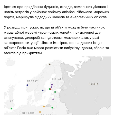
Ідеться про придбання будинків, складів, земельних ділянок і
навіть островів у районах поблизу авіабаз, військово-морських
портів, маршрутів підводних кабелів та енергетичних обʼєктів.
У розвідці припускають, що ці обʼєкти можуть бути частиною
масштабної мережі «троянських коней», призначеної для
шпигунства, диверсій та підготовки можливих атак у разі
загострення ситуації. Цілком імовірно, що на деяких із цих
обʼєктів Росія вже могла розмістити вибухівку, дрони, зброю та
агентів під прикриттям.