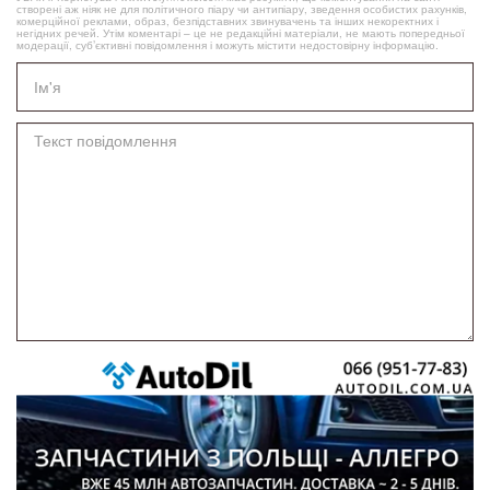
створені аж ніяк не для політичного піару чи антипіару, зведення особистих рахунків,
комерційної реклами, образ, безпідставних звинувачень та інших некоректних і
негідних речей. Утім коментарі – це не редакційні матеріали, не мають попередньої
модерації, суб’єктивні повідомлення і можуть містити недостовірну інформацію.