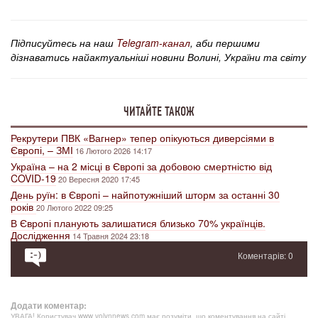
Підписуйтесь на наш
Telegram-канал
, аби першими
дізнаватись найактуальніші новини Волині, України та світу
ЧИТАЙТЕ ТАКОЖ
Рекрутери ПВК «Вагнер» тепер опікуються диверсіями в
Європі, – ЗМІ
16 Лютого 2026 14:17
Україна – на 2 місці в Європі за добовою смертністю від
COVID-19
20 Вересня 2020 17:45
День руїн: в Європі – найпотужніший шторм за останні 30
років
20 Лютого 2022 09:25
В Європі планують залишатися близько 70% українців.
Дослідження
14 Травня 2024 23:18
Коментарів: 0
Додати коментар:
УВАГА! Користувач www.volynnews.com має розуміти, що коментування на сайті