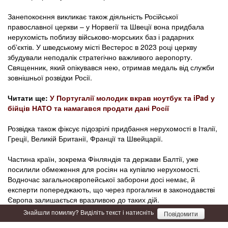
Занепокоєння викликає також діяльність Російської
православної церкви – у Норвегії та Швеції вона придбала
нерухомість поблизу військово-морських баз і радарних
обʼєктів. У шведському місті Вестерос в 2023 році церкву
збудували неподалік стратегічно важливого аеропорту.
Священник, який опікувався нею, отримав медаль від служби
зовнішньої розвідки Росії.
Читати ще:
У Португалії молодик вкрав ноутбук та iPad у
бійців НАТО та намагався продати дані Росії
Розвідка також фіксує підозрілі придбання нерухомості в Італії,
Греції, Великій Британії, Франції та Швейцарії.
Частина країн, зокрема Фінляндія та держави Балтії, уже
посилили обмеження для росіян на купівлю нерухомості.
Водночас загальноєвропейської заборони досі немає, й
експерти попереджають, що через прогалини в законодавстві
Європа залишається вразливою до таких дій.
Знайшли помилку? Виділіть текст і натисніть
Повідомити