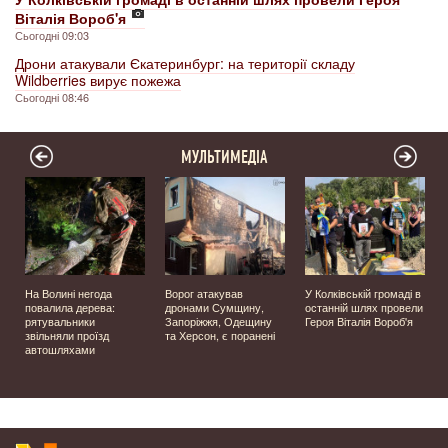
Віталія Вороб'я
Сьогодні 09:03
Дрони атакували Єкатеринбург: на території складу
Wildberries вирує пожежа
Сьогодні 08:46
МУЛЬТИМЕДІА
На Волині негода
Ворог атакував
У Колківській громаді в
повалила дерева:
дронами Сумщину,
останній шлях провели
рятувальники
Запоріжжя, Одещину
Героя Віталія Вороб'я
звільняли проїзд
та Херсон, є поранені
автошляхами