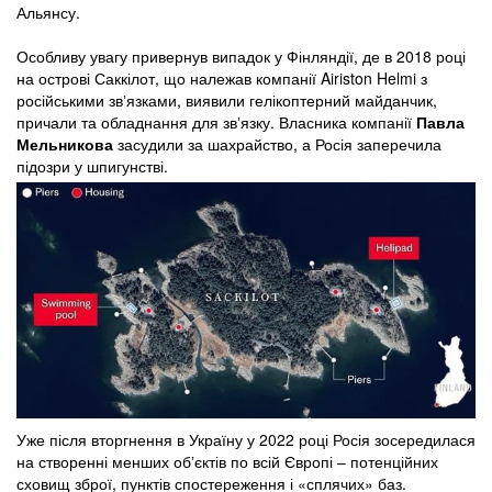
Альянсу.
Особливу увагу привернув випадок у Фінляндії, де в 2018 році
на острові Саккілот, що належав компанії Airiston Helmi з
російськими звʼязками, виявили гелікоптерний майданчик,
причали та обладнання для звʼязку. Власника компанії
Павла
Мельникова
засудили за шахрайство, а Росія заперечила
підозри у шпигунстві.
Уже після вторгнення в Україну у 2022 році Росія зосередилася
на створенні менших обʼєктів по всій Європі – потенційних
сховищ зброї, пунктів спостереження і «сплячих» баз.