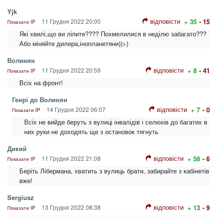
Yjk
відповісти
11 Грудня 2022 20:00
+ 35
- 15
Показати IP
Які хвилі,що ви ліпите???? Похмелилися в неділю забагато???
Або міняйте дилера,інопланетяни))>)
Волинян
відповісти
11 Грудня 2022 20:59
+ 8
- 41
Показати IP
Всіх на фронт!
Генрі до Волинян
відповісти
14 Грудня 2022 06:07
+ 7
- 0
Показати IP
Всіх не вийде беруть з вулиці інвалідів і селюків до багатих в
них руки не доходять ще з остановок тягнуть
Дикий
відповісти
11 Грудня 2022 21:08
+ 58
- 6
Показати IP
Беріть Лібермана, хватить з вулиць брати, забирайте з кабінетів
вже!
Sergiusz
відповісти
13 Грудня 2022 08:38
+ 13
- 9
Показати IP