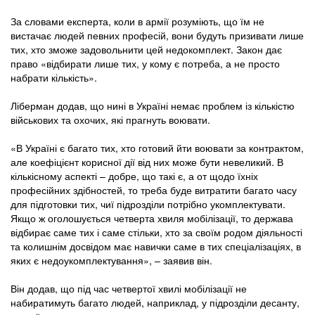
За словами експерта, коли в армії розуміють, що їм не
вистачає людей певних професій, вони будуть призивати лише
тих, хто зможе задовольнити цей недокомплект. Закон дає
право «відбирати лише тих, у кому є потреба, а не просто
набрати кількість».
Ліберман додав, що нині в Україні немає проблем із кількістю
військових та охочих, які прагнуть воювати.
«В Україні є багато тих, хто готовий йти воювати за контрактом,
але коефіцієнт корисної дії від них може бути невеликий. В
кількісному аспекті – добре, що такі є, а от щодо їхніх
професійних здібностей, то треба буде витратити багато часу
для підготовки тих, чиї підрозділи потрібно укомплектувати.
Якщо ж оголошується четверта хвиля мобілізації, то держава
відбирає саме тих і саме стільки, хто за своїм родом діяльності
та колишнім досвідом має навички саме в тих спеціалізаціях, в
яких є недоукомплектування», – заявив він.
Він додав, що під час четвертої хвилі мобілізації не
набиратимуть багато людей, наприклад, у підрозділи десанту,