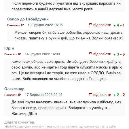
після перемоги будемо лікуватися від внутрішніх паразитів які
паразитують в нашій державі вже багато років.
Congo до Небайдужий
відповісти
19 Грудня 2022 16:35
+ 4
- 1
Показати IP
Менше говорив би та більше робив би, херсонцю наш, досить
писати, гвинтівку в руки й дуй, що ти аж на Волині обявивс'я?
Юрій
відповісти
14 Грудня 2022 16:00
+ 3
- 6
Показати IP
Кожен сам обирає свою долю. Ви або ідете боронити країну в
свою армію, або не йдете і тоді підете служити м'ясом в армію
рф. Це не вигадки і не теорія, це вже було в ОРДЛО. Вибір за
вами. Войн захисник чи чмобік на кордоні з Польщею.
Олександр
відповісти
17 Березня 2023 02:46
+ 2
- 2
Показати IP
До якої групи належить людина ,яка неслужила у війську, без
боевого опиту, професія юрист. Забирають в учебку в. .
Житомир ДШБ
Додати коментар:
УВАГА! Користувач www.volynnews.com має розуміти, що коментування на сайті