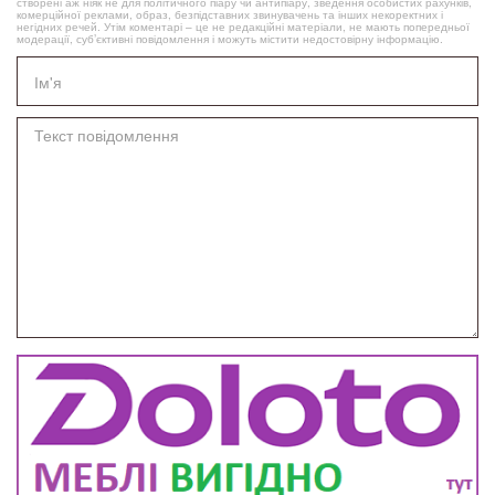
створені аж ніяк не для політичного піару чи антипіару, зведення особистих рахунків,
комерційної реклами, образ, безпідставних звинувачень та інших некоректних і
негідних речей. Утім коментарі – це не редакційні матеріали, не мають попередньої
модерації, суб’єктивні повідомлення і можуть містити недостовірну інформацію.