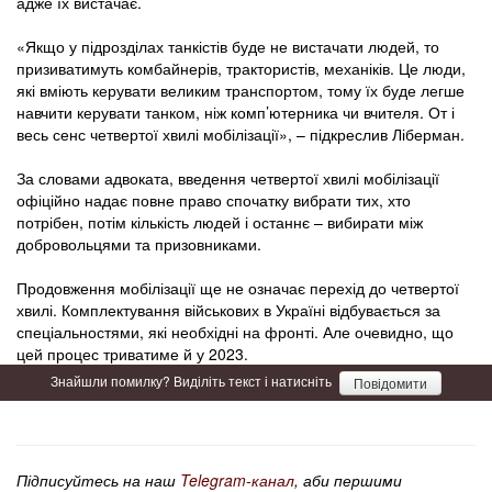
адже їх вистачає.
«Якщо у підрозділах танкістів буде не вистачати людей, то
призиватимуть комбайнерів, трактористів, механіків. Це люди,
які вміють керувати великим транспортом, тому їх буде легше
навчити керувати танком, ніж комп’ютерника чи вчителя. От і
весь сенс четвертої хвилі мобілізації», – підкреслив Ліберман.
За словами адвоката, введення четвертої хвилі мобілізації
офіційно надає повне право спочатку вибрати тих, хто
потрібен, потім кількість людей і останнє – вибирати між
добровольцями та призовниками.
Продовження мобілізації ще не означає перехід до четвертої
хвилі. Комплектування військових в Україні відбувається за
спеціальностями, які необхідні на фронті. Але очевидно, що
цей процес триватиме й у 2023.
Знайшли помилку? Виділіть текст і натисніть
Повідомити
Підписуйтесь на наш
Telegram-канал
, аби першими