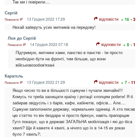
Так ми і повірили....
Сергій
відповісти
13 Грудня 2022 17:29
+ 16
- 3
Показати IP
Нехай заберуть усих митників на передову!
Лоя до Сергій
відповісти
14 Грудня 2022 07:18
+ 8
- 1
Показати IP
Підтримую, митники хами, панство в панстві - їм просто
необхідно бути на фронті, тим більше, що вони
військовозобов'язані
Каратєль
відповісти
13 Грудня 2022 21:29
+ 7
- 11
Показати IP
Якщо чесно то ви в більшості сцикуни і чучали звичайні!!!
Комусь то треба захищати країну і ротації хлопцям робити! Я б
забирав звідусіль і з барів, кафе, кабінетів, офісів... Але....
Сцикуни заполонили державу, нормальних одиниці. А хто писав
цю статтю то він бездара чі просто брехун, навіть прапорщик
Гугл показує, що в державі ЗАГАЛЬНА мобілізація і які до біса
хвилі? Ще й кажете 4 хвилі, а нічого що їх в 14-15 их роках
було 7 хвиль?;