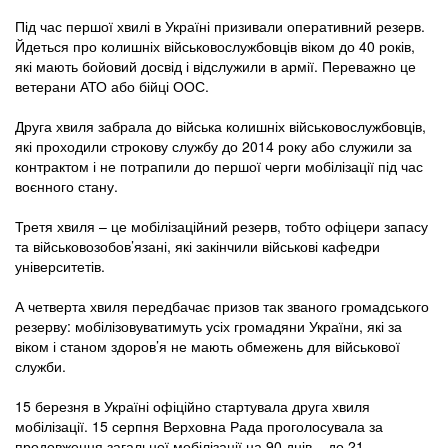
Під час першої хвилі в Україні призивали оперативний резерв.
Йдеться про колишніх військовослужбовців віком до 40 років,
які мають бойовий досвід і відслужили в армії. Переважно це
ветерани АТО або бійці ООС.
Друга хвиля забрала до війська колишніх військовослужбовців,
які проходили строкову службу до 2014 року або служили за
контрактом і не потрапили до першої черги мобілізації під час
воєнного стану.
Третя хвиля – це мобілізаційний резерв, тобто офіцери запасу
та військовозобов’язані, які закінчили військові кафедри
університетів.
А четверта хвиля передбачає призов так званого громадського
резерву: мобілізовуватимуть усіх громадяни України, які за
віком і станом здоров’я не мають обмежень для військової
служби.
15 березня в Україні офіційно стартувала друга хвиля
мобілізації. 15 серпня Верховна Рада проголосувала за
продовження загальної мобілізації на 90 днів – до 21