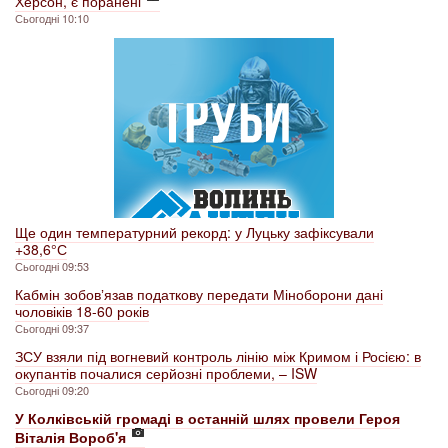
Херсон, є поранені
Сьогодні 10:10
Ще один температурний рекорд: у Луцьку зафіксували
+38,6° С
Сьогодні 09:53
Кабмін зобовʼязав податкову передати Міноборони дані
чоловіків 18-60 років
Сьогодні 09:37
ЗСУ взяли під вогневий контроль лінію між Кримом і Росією: в
окупантів почалися серйозні проблеми, – ISW
Сьогодні 09:20
У Колківській громаді в останній шлях провели Героя
Віталія Вороб'я