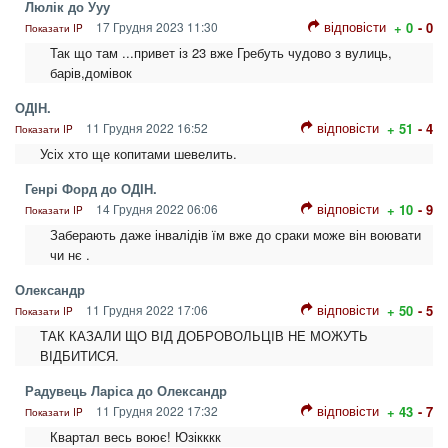
Люлік до Ууу
відповісти
17 Грудня 2023 11:30
+ 0
- 0
Показати IP
Так що там ...привет із 23 вже Гребуть чудово з вулиць,
барів,домівок
ОДІН.
відповісти
11 Грудня 2022 16:52
+ 51
- 4
Показати IP
Усіх хто ще копитами шевелить.
Генрі Форд до ОДІН.
відповісти
14 Грудня 2022 06:06
+ 10
- 9
Показати IP
Заберають даже інвалідів їм вже до сраки може він воювати
чи нє .
Олександр
відповісти
11 Грудня 2022 17:06
+ 50
- 5
Показати IP
ТАК КАЗАЛИ ЩО ВІД ДОБРОВОЛЬЦІВ НЕ МОЖУТЬ
ВІДБИТИСЯ.
Радувець Ларіса до Олександр
відповісти
11 Грудня 2022 17:32
+ 43
- 7
Показати IP
Квартал весь воює! Юзікккк