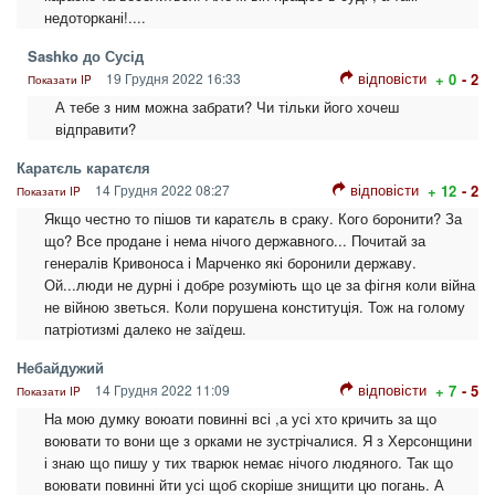
недоторкані!....
Sashko до Сусід
відповісти
19 Грудня 2022 16:33
+ 0
- 2
Показати IP
А тебе з ним можна забрати? Чи тільки його хочеш
відправити?
Каратєль каратєля
відповісти
14 Грудня 2022 08:27
+ 12
- 2
Показати IP
Якщо честно то пішов ти каратєль в сраку. Кого боронити? За
що? Все продане і нема нічого державного... Почитай за
генералів Кривоноса і Марченко які боронили державу.
Ой...люди не дурні і добре розуміють що це за фігня коли війна
не війною зветься. Коли порушена конституція. Тож на голому
патріотизмі далеко не заїдеш.
Небайдужий
відповісти
14 Грудня 2022 11:09
+ 7
- 5
Показати IP
На мою думку воюати повинні всі ,а усі хто кричить за що
воювати то вони ще з орками не зустрічалися. Я з Херсонщини
і знаю що пишу у тих тварюк немає нічого людяного. Так що
воювати повинні йти усі щоб скоріше знищити цю погань. А