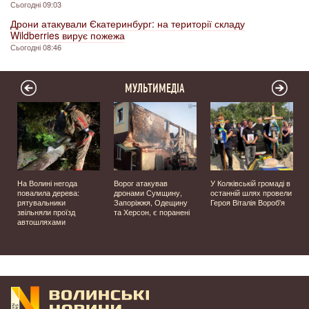
Сьогодні 09:03
Дрони атакували Єкатеринбург: на території складу
Wildberries вирує пожежа
Сьогодні 08:46
МУЛЬТИМЕДІА
На Волині негода
Ворог атакував
У Колківській громаді в
повалила дерева:
дронами Сумщину,
останній шлях провели
рятувальники
Запоріжжя, Одещину
Героя Віталія Вороб'я
звільняли проїзд
та Херсон, є поранені
автошляхами