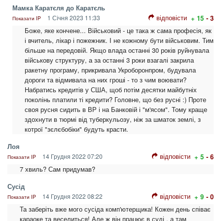
Мамка Каратєля до Каратєль
відповісти
1 Січня 2023 11:33
+ 15
- 3
Показати IP
Боже, яке кончене... Військовий - це така ж сама професія, як
і вчитель, лікар і пожежник. І не кожному бути військовим. Тим
більше на передовій. Якщо влада останні 30 років руйнувала
військову структуру, а за останні 3 роки взагалі закрила
ракетну програму, прикривала Укроборонпром, будувала
дороги та відмивала на них гроші - то з чим воювати?
Набратись кредитів у США, щоб потім десятки майбутніх
поколінь платили ті кредити? Головне, що без русні :) Проте
своя русня сидить в ВР і на Банковій і "м'ясом". Тому краще
здохнути в тюрмі від туберкульозу, ніж за шматок землі, з
котрої "зєлєбобіки" будуть красти.
Лоя
відповісти
14 Грудня 2022 07:20
+ 5
- 6
Показати IP
7 хвиль? Сам придумав?
Сусід
відповісти
14 Грудня 2022 08:22
+ 9
- 0
Показати IP
Та заберіть вже мого сусіда комп'ютерщика! Кожен день співає
караоке та веселиться! Але ж він працює в суді , а там