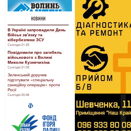
НОВИНИ
В Україні запровадили День
Військ зв'язку та
кібербезпеки ЗСУ
Сьогодні 21:25
Повідомили про загибель
військового з Волині
Миколи Кузнечихіна
Сьогодні 21:05
Зеленський доручив
підготувати «спеціальну
санкційну операцію» проти
Росії
Сьогодні 20:46