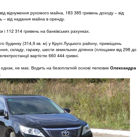
ід відчуження рухомого майна, 183 385 гривень доходу – від
нь – від надання майна в оренду.
и і 112 314 гривень на банківських рахунках.
го будинку (314,9 кв. м) у Крупі Луцького району, приміщень
ання, складу, гаражу, шести земельних ділянок (площами від 298 до
 електростанції вартістю 660 444 гривні.
однак, не має. Водить на безоплатній основі легковик
Олександра
.