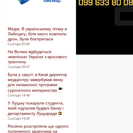
Медіа: В українському літаку в
Лейпцигу, біля якого помітили
дрон, були боєприпаси
Сьогодні 20:26
На Волині відбудеться
чемпіонат України з кросового
тріатлону
Сьогодні 20:07
Була у скруті: в Києві директор
медцентру завербував жінку
для незаконної програми
сурогатного материнства
Сьогодні 19:48
У Луцьку покарали студента,
який підпалив будівлі банку і
департаменту Луцькради
Сьогодні 19:29
Росіяни розстріляли ще одного
полоненого захисника на