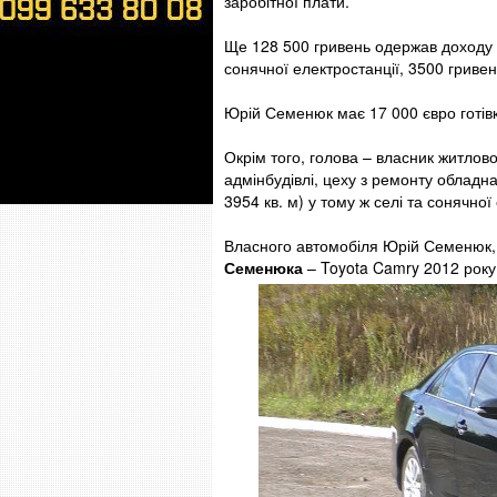
заробітної плати.
Ще 128 500 гривень одержав доходу в
сонячної електростанції, 3500 гриве
Юрій Семенюк має 17 000 євро готівк
Окрім того, голова – власник житлово
адмінбудівлі, цеху з ремонту обладн
3954 кв. м) у тому ж селі та сонячної
Власного автомобіля Юрій Семенюк, 
Семенюка
– Toyota Camry 2012 року