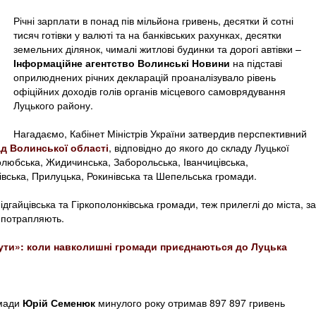
Річні зарплати в понад пів мільйона гривень, десятки й сотні
тисяч готівки у валюті та на банківських рахунках, десятки
земельних ділянок, чималі житлові будинки та дорогі автівки –
Інформаційне агентство Волинські Новини
на підставі
оприлюднених річних декларацій проаналізувало рівень
офіційних доходів голів органів місцевого самоврядування
Луцького району.
Нагадаємо, Кабінет Міністрів України затвердив перспективний
д Волинської області
, відповідно до якого до складу Луцької
олюбська, Жидичинська, Заборольська, Іванчицівська,
івська, Прилуцька, Рокинівська та Шепельська громади.
дгайцівська та Гіркополонківська громади, теж прилеглі до міста, за
 потрапляють.
нути»: коли навколишні громади приєднаються до Луцька
омади
Юрій Семенюк
минулого року отримав 897 897 гривень