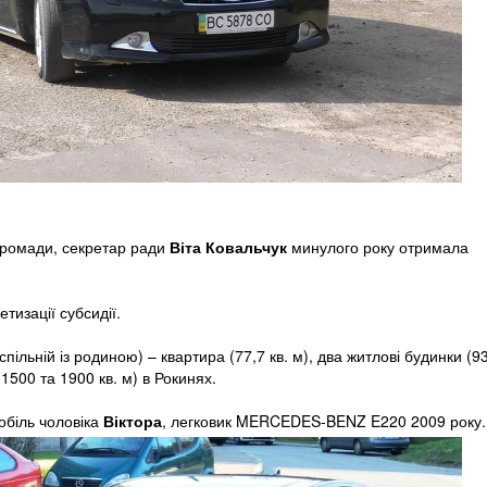
 громади, секретар ради
Віта
Ковальчук
минулого року отримала
изації субсидії.
спільній із родиною) – квартира (77,7 кв. м), два житлові будинки (9
 (1500 та 1900 кв. м) в Рокинях.
обіль чоловіка
Віктора
, легковик MERCEDES-BENZ E220 2009 року.