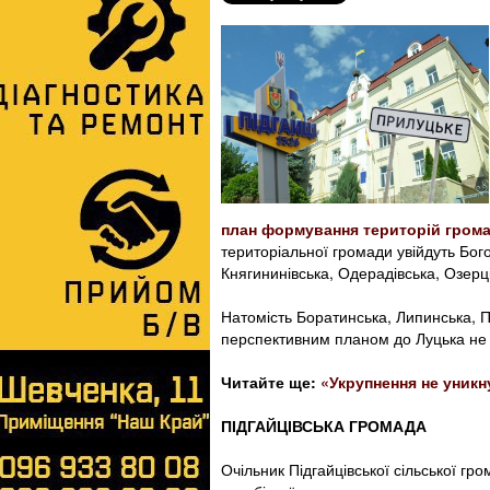
план формування територій грома
територіальної громади увійдуть Бог
Княгининівська, Одерадівська, Озерц
Натомість Боратинська, Липинська, Пі
перспективним планом до Луцька не
Читайте ще:
«Укрупнення не уник
ПІДГАЙЦІВСЬКА ГРОМАДА
Очільник Підгайцівської сільської гр