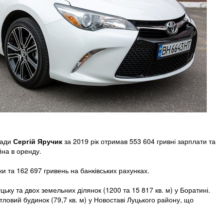
мади
Сергій Яручик
за 2019 рік отримав 553 604 гривні зарплати та
йна в оренду.
и та 162 697 гривень на банківських рахунках.
уцьку та двох земельних ділянок (1200 та 15 817 кв. м) у Боратині.
ловий будинок (79,7 кв. м) у Новоставі Луцького району, що