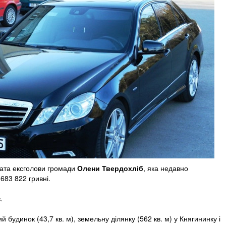
лата ексголови громади
Олени Твердохліб
, яка недавно
683 822 гривні.
.
будинок (43,7 кв. м), земельну ділянку (562 кв. м) у Княгининку і