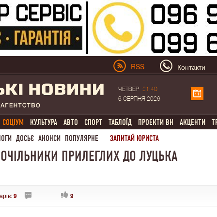
RSS
Контакти
ЧЕТВЕР
21:40
6 СЕРПНЯ 2026
СОЦІУМ
КУЛЬТУРА
АВТО
СПОРТ
ТАБЛОЇД
ПРОЕКТИ ВН
АКЦЕНТИ
Т
ЛОГИ
ДОСЬЄ
АНОНСИ
ПОПУЛЯРНЕ
ЗАПИТАЙ ЮРИСТА
 ОЧІЛЬНИКИ ПРИЛЕГЛИХ ДО ЛУЦЬКА
арів:
9
9