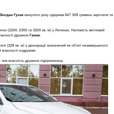
и
Богдан Гусак
минулого року одержав 647 308 гривень зарплати та
янок (2200, 2300 та 3200 кв. м) у Липинах. Натомість житловий
власності дружини
Ганни
.
елі (228 кв. м) у декларації зазначений як об’єкт незавершеного
й власності подружжя.
 теж власність дружини-підприємниці.