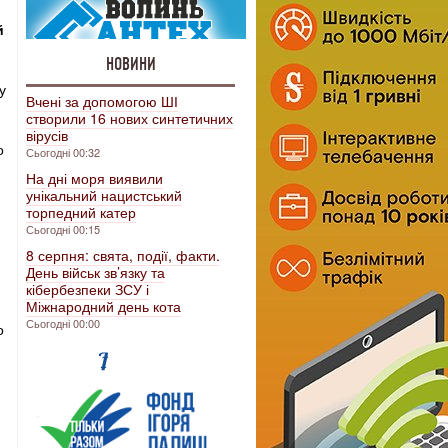
й
НОВИНИ
у
Вчені за допомогою ШІ
створили 16 нових синтетичних
вірусів
о
Сьогодні 00:32
На дні моря виявили
унікальний нацистський
торпедний катер
Сьогодні 00:15
8 серпня: свята, події, факти.
День військ зв’язку та
кібербезпеки ЗСУ і
Міжнародний день кота
Сьогодні 00:00
о