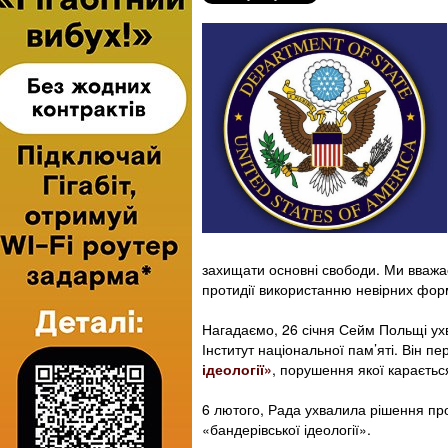
захищати основні свободи. Ми вважає
протидії використанню невірних фо
Нагадаємо, 26 січня Сейм Польщі ухв
Інститут національної пам’яті. Він п
ідеології»
, порушення якої караєтьс
6 лютого, Рада ухвалила рішення про
«бандерівської ідеології».