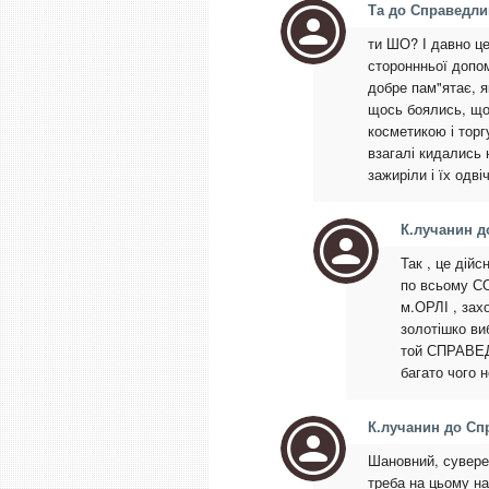
Та до Справедл
ти ШО? І давно це
стороннньої допом
добре пам"ятає, я
щось боялись, що 
косметикою і торг
взагалі кидались 
зажиріли і їх одв
К.лучанин д
Так , це дійс
по всьому СО
м.ОРЛІ , зах
золотішко виб
той СПРАВЕДЛ
багато чого н
К.лучанин до Сп
Шановний, сувере
треба на цьому н