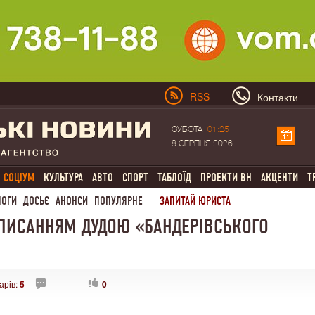
RSS
Контакти
СУБОТА
01:25
8 СЕРПНЯ 2026
СОЦІУМ
КУЛЬТУРА
АВТО
СПОРТ
ТАБЛОЇД
ПРОЕКТИ ВН
АКЦЕНТИ
Т
ЛОГИ
ДОСЬЄ
АНОНСИ
ПОПУЛЯРНЕ
ЗАПИТАЙ ЮРИСТА
ДПИСАННЯМ ДУДОЮ «БАНДЕРІВСЬКОГО
арів:
5
0