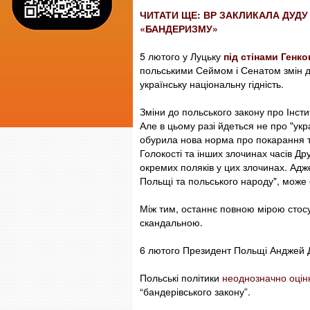
ЧИТАТИ ЩЕ: ВР ЗАКЛИКАЛА ДУД
«БАНДЕРИЗМУ»
5 лютого у Луцьку
під стінами Генко
польськими Сеймом і Сенатом змін д
українську національну гідність.
Зміни до польського закону про Інсти
Але в цьому разі йдеться не про "укр
обурила нова норма про покарання т
Голокості та інших злочинах часів Дру
окремих поляків у цих злочинах. Адж
Польщі та польського народу", може 
Між тим, останнє повною мірою стосу
скандальною.
6 лютого Президент Польщі Анджей 
Польські політики
неоднозначно оці
“бандерівського закону”.