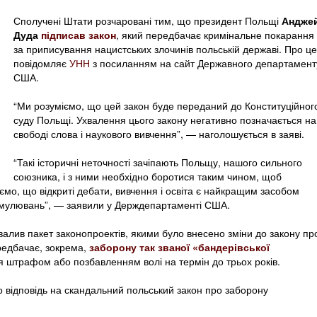
Сполучені Штати розчаровані тим, що президент Польщі
Андже
Дуда
підписав закон
, який передбачає кримінальне покарання
за приписування нацистських злочинів польській державі. Про це
повідомляє
УНН
з посиланням на сайт Державного департамент
США.
“Ми розуміємо, що цей закон буде переданий до Конституційног
суду Польщі. Ухвалення цього закону негативно позначається на
свободі слова і наукового вивчення”, — наголошується в заяві.
“Такі історичні неточності зачіпають Польщу, нашого сильного
союзника, і з ними необхідно боротися таким чином, щоб
мо, що відкриті дебати, вивчення і освіта є найкращим засобом
рмулювань”, — заявили у Держдепартаменті США.
алив пакет законопроектів, якими було внесено зміни до закону пр
ередбачає, зокрема,
заборону так званої «бандерівської
я штрафом або позбавленням волі на термін до трьох років.
 відповідь на скандальний польський закон про заборону