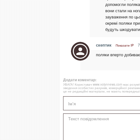
допомогли полякам
вони стали на ног
зауваження по ць
окремі поляки п
будуть шкодувати
скептик
7
Показати IP
поляки вперто добива
Додати коментар:
УВАГА! Користувач www.volynnews.com має розуміти
зведення особистих рахунків, комерційної реклами
це не редакційні матеріали, не мають попередньої