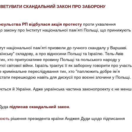
У ВЕТУВАТИ СКАНДАЛЬНИЙ ЗАКОН ПРО ЗАБОРОНУ
нсульства РП відбулася акція протесту
проти ухвалення
о закону про Інститут національної пам’яті Польщі, що принижують
тут національної пам’яті призвели до гучного скандалу у Варшаві.
аїнську" складову, а про відносини Польщі та Ізраїлю. Тель-Авів
их, хто припускатиме провину Польщі та польського народу у
гої світової війни. Ізраїль трактує її як заборону говорити про участь
е кримінальне переслідування тих, хто "паплюжить добре ім’я
стати перешкодою навіть для дискусії про воєнні злочини у Польщі.
ється й України. Адже українська частина законопроекту є не менш
Дуда
підписав скандальний закон
.
нюють
рішення президента країни Анджея Дуди щодо підписання