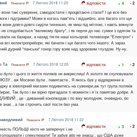
ивий
7 Лютого 2018 11:20
відповісти
- 2
+ 4
Показати IP
 вони такі суверенні, самодостатні і процвітаючі стали? І це все без
оги і підтримки? Може в когось пам"ять і відшибло, але багато хто ще
к вони довго-довго сиділи тихенько, як миш під мітлою, і навть вякнути
не сподобається "великому брату", і як перли до нас сумки з одягом та
ували на базарах, а назад тягли наші кольорові телевізори "Електрон" і
на всі еклектроприбори, які бачили і ще багато чого іншого. А зараз
ічний дурний "панськи" гонор гору взяв над здоровим глуздом. Ну-ну.
о Та
7 Лютого 2018 12:05
відповісти
- 2
+ 1
Показати IP
но було і цього із життя поляків не викреслиш! А золото як скуповували
ЮЗУ , аж Мосвою були , памятаєте . Я якось був у відрядженні в
оджу в ювелірний магазин подивитись на сувеніри,аж тут група поляків
ирає. Так було і ви вірно пригадали ті моменти і я їх памятаю добре. А
ИВИЙ , це - диванний конопкодав і по віку молодняк, очевидно, бо
е знає , а так строчить свої пости без ума.
раведливий
7 Лютого 2018 11:22
Показати IP
відповісти
- 2
+ 3
нність ПОЛЬЩІ ніхто не заперечує і не
аголошувати і спекулювати! Ти забув або не знаєш , що США дуже