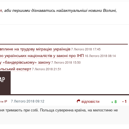
л
, аби першими дізнаватись найактуальніші новини Волині,
вплине на трудову міграцію українців
7 Лютого 2018 17:45
о українських націоналістів у законі про ІНП
16 Лютого 2018 08:14
у «бандерівському» закону
7 Лютого 2018 15:50
польський експерт
7 Лютого 2018 21:51
АР
7 Лютого 2018 09:12
відповісти
- 1
+ 8
ти IP
ня тримають при собі. Польща суверенна країна, на милостиню не