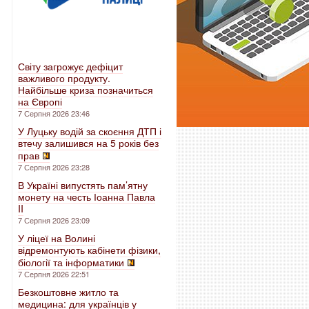
Світу загрожує дефіцит
важливого продукту.
Найбільше криза позначиться
на Європі
7 Серпня 2026 23:46
У Луцьку водій за скоєння ДТП і
втечу залишився на 5 років без
прав
7 Серпня 2026 23:28
В Україні випустять пам’ятну
монету на честь Іоанна Павла
II
7 Серпня 2026 23:09
У ліцеї на Волині
відремонтують кабінети фізики,
біології та інформатики
7 Серпня 2026 22:51
Безкоштовне житло та
медицина: для українців у