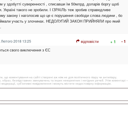
 у здобутті суверенності , списавши їм 50млрд. доларів боргу щоб
и. Україні такого не зробили. І ІЗРАІЛЬ теж зробив справедливе
ому закону і наголосив що це є порушення свободи слова людини , бо
риймали участь у злочинах. НЕДОЛУГИЙ ЗАКОН ПРИЙНЯЛИ про який
.
 Лютого 2018 13:25
відповісти
- 1
+ 1
ються свого виключення з ЄС
, що коментування на сайті створені аж ніяк не для політичного піару чи антипіару,
, образ, безпідставних звинувачень та інших некоректних і негідних речей. Утім коментарі –
 модерації, суб’єктивні повідомлення і можуть містити недостовірну інформацію.