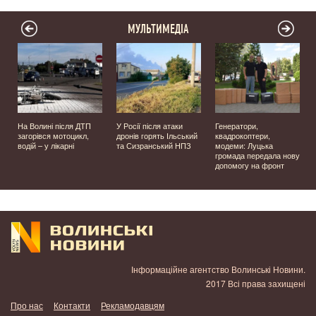
МУЛЬТИМЕДІА
На Волині після ДТП
У Росії після атаки
Генератори,
загорівся мотоцикл,
дронів горять Ільський
квадрокоптери,
водій – у лікарні
та Сизранський НПЗ
модеми: Луцька
громада передала нову
у
допомогу на фронт
Інформаційне агентство Волинські Новини.
2017 Всі права захищені
Про нас
Контакти
Рекламодавцям