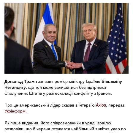
Дональд Трамп
заявив прем’єр-міністру Ізраїлю
Біньяміну
Нетаньягу
, що той може залишитися без підтримки
Сполучених Штатів у разі ескалації конфлікту з Іраном.
Про це американський лідер сказав в інтерв’ю
Axios
, передає
Укрінформ
.
Як пише видання, його співрозмовники в уряді Ізраїлю
розповіли, що 8 червня готувався найбільший з квітня удар по