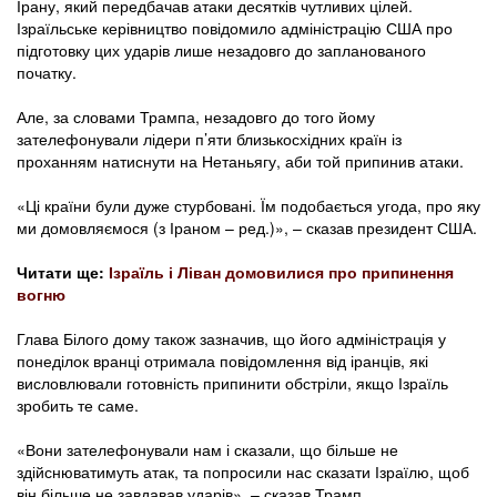
Ірану, який передбачав атаки десятків чутливих цілей.
Ізраїльське керівництво повідомило адміністрацію США про
підготовку цих ударів лише незадовго до запланованого
початку.
Але, за словами Трампа, незадовго до того йому
зателефонували лідери п’яти близькосхідних країн із
проханням натиснути на Нетаньягу, аби той припинив атаки.
«Ці країни були дуже стурбовані. Їм подобається угода, про яку
ми домовляємося (з Іраном – ред.)», – сказав президент США.
Читати ще:
Ізраїль і Ліван домовилися про припинення
вогню
Глава Білого дому також зазначив, що його адміністрація у
понеділок вранці отримала повідомлення від іранців, які
висловлювали готовність припинити обстріли, якщо Ізраїль
зробить те саме.
«Вони зателефонували нам і сказали, що більше не
здійснюватимуть атак, та попросили нас сказати Ізраїлю, щоб
він більше не завдавав ударів», – сказав Трамп.