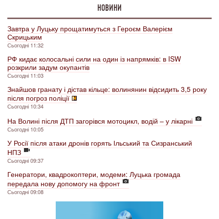
НОВИНИ
Завтра у Луцьку прощатимуться з Героєм Валерієм
Скрицьким
Сьогодні 11:32
РФ кидає колосальні сили на один із напрямків: в ISW
розкрили задум окупантів
Сьогодні 11:03
Знайшов гранату і дістав кільце: волинянин відсидить 3,5 року
після погроз поліції
Сьогодні 10:34
На Волині після ДТП загорівся мотоцикл, водій – у лікарні
Сьогодні 10:05
У Росії після атаки дронів горять Ільський та Сизранський
НПЗ
Сьогодні 09:37
Генератори, квадрокоптери, модеми: Луцька громада
передала нову допомогу на фронт
Сьогодні 09:08