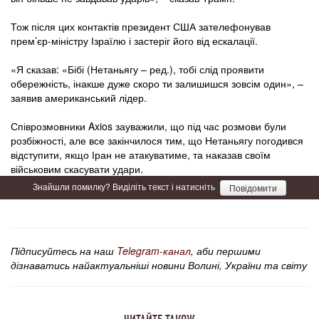
Тож після цих контактів президент США зателефонував
прем’єр-міністру Ізраїлю і застеріг його від ескалації.
«Я сказав: «Бібі (Нетаньягу – ред.), тобі слід проявити
обережність, інакше дуже скоро ти залишишся зовсім один», –
заявив американський лідер.
Співрозмовники Axios зауважили, що під час розмови були
розбіжності, але все закінчилося тим, що Нетаньягу погодився
відступити, якщо Іран не атакуватиме, та наказав своїм
військовим скасувати удари.
Знайшли помилку? Виділіть текст і натисніть
Повідомити
Підписуйтесь на наш
Telegram-канал
, аби першими
дізнаватись найактуальніші новини Волині, України та світу