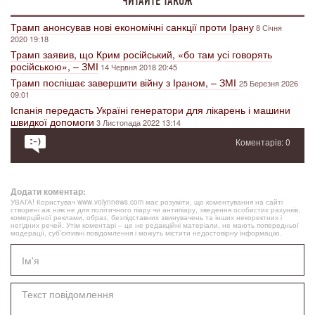
ЧИТАЙТЕ ТАКОЖ
Трамп анонсував нові економічні санкції проти Ірану
8 Січня
2020 19:18
Трамп заявив, що Крим російський, «бо там усі говорять
російською», – ЗМІ
14 Червня 2018 20:45
Трамп поспішає завершити війну з Іраном, – ЗМІ
25 Березня 2026
09:01
Іспанія передасть Україні генератори для лікарень і машини
швидкої допомоги
3 Листопада 2022 13:14
Коментарів: 0
Додати коментар:
УВАГА! Користувач www.volynnews.com має розуміти, що коментування на сайті
створені аж ніяк не для політичного піару чи антипіару, зведення особистих рахунків,
комерційної реклами, образ, безпідставних звинувачень та інших некоректних і
негідних речей. Утім коментарі – це не редакційні матеріали, не мають попередньої
модерації, суб’єктивні повідомлення і можуть містити недостовірну інформацію.